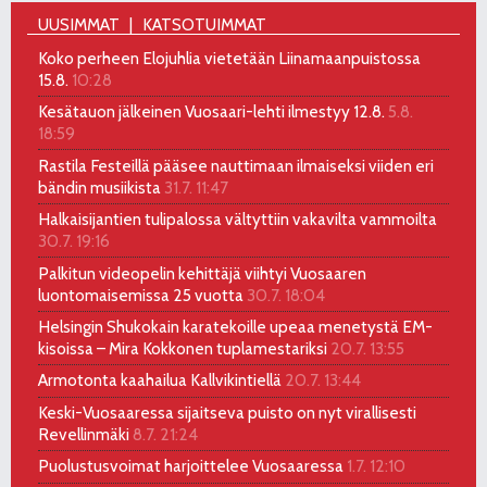
UUSIMMAT
KATSOTUIMMAT
Koko perheen Elojuhlia vietetään Liinamaanpuistossa
15.8.
10:28
Kesätauon jälkeinen Vuosaari-lehti ilmestyy 12.8.
5.8.
18:59
Rastila Festeillä pääsee nauttimaan ilmaiseksi viiden eri
bändin musiikista
31.7. 11:47
Halkaisijantien tulipalossa vältyttiin vakavilta vammoilta
30.7. 19:16
Palkitun videopelin kehittäjä viihtyi Vuosaaren
luontomaisemissa 25 vuotta
30.7. 18:04
Helsingin Shukokain karatekoille upeaa menetystä EM-
kisoissa – Mira Kokkonen tuplamestariksi
20.7. 13:55
Armotonta kaahailua Kallvikintiellä
20.7. 13:44
Keski-Vuosaaressa sijaitseva puisto on nyt virallisesti
Revellinmäki
8.7. 21:24
Puolustusvoimat harjoittelee Vuosaaressa
1.7. 12:10