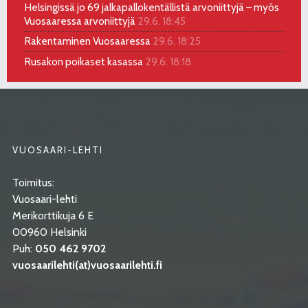
Helsingissä jo 69 jalkapallokentällistä arvoniittyjä – myös
Vuosaaressa arvoniittyjä
29.6. 18:45
Rakentaminen Vuosaaressa
29.6. 18:25
Rusakon poikaset kasassa
29.6. 18:18
VUOSAARI-LEHTI
Toimitus:
Vuosaari-lehti
Merikorttikuja 6 E
00960 Helsinki
Puh:
050 462 9702
vuosaarilehti(at)vuosaarilehti.fi