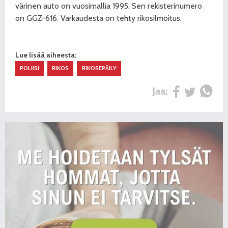
värinen auto on vuosimallia 1995. Sen rekisterinumero
on GGZ-616. Varkaudesta on tehty rikosilmoitus.
Lue lisää aiheesta:
POLIISI
RIKOS
RIKOSEPÄILY
Jaa: