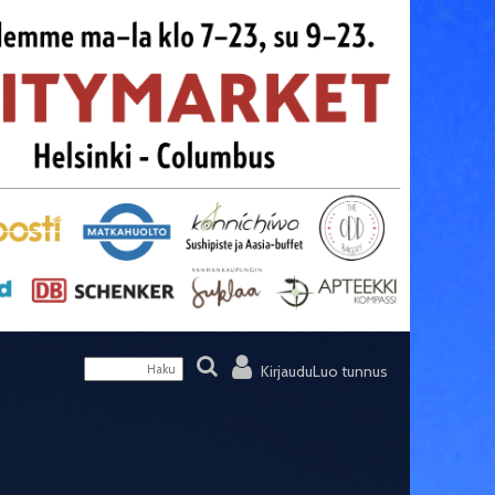
Kirjaudu
Luo tunnus