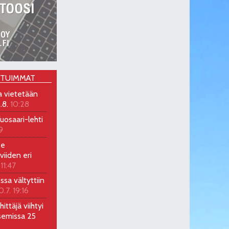
OTUIMMAT
a vietetään
.8.
10:28
uosaari-lehti
9
ee
viiden eri
 11:47
ossa vältyttiin
0.7. 19:16
ittäjä viihtyi
semissa 25