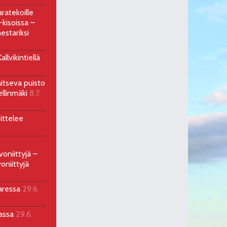
ratekoille
kisoissa –
estariksi
llvikintiellä
aitseva puisto
ellinmäki
8.7.
ittelee
voniittyjä –
oniittyjä
aressa
29.6.
sassa
29.6.