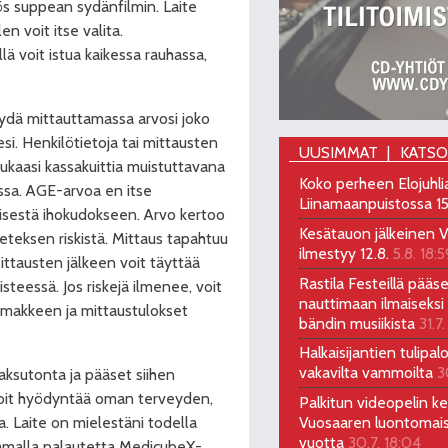
s suppean sydänfilmin. Laite
n voit itse valita.
lä voit istua kaikessa rauhassa,
käydä mittauttamassa arvosi joko
si. Henkilötietoja tai mittausten
UUSIMMAT
KATS
mukaasi kassakuittia muistuttavana
Koko perheen Elojuhli
sa. AGE-arvoa en itse
Liinamaanpuistossa 15
isestä ihokudokseen. Arvo kertoo
Kesätauon jälkeinen V
eteksen riskistä. Mittaus tapahtuu
ilmestyy 12.8.
5.8. 18:5
Mittausten jälkeen voit täyttää
Rastila Festeillä pääs
eessä. Jos riskejä ilmenee, voit
nauttimaan ilmaiseksi 
omakkeen ja mittaustulokset
bändin musiikista
31.7.
Halkaisijantien tulipal
vakavilta vammoilta
3
ksutonta ja pääset siihen
voit hyödyntää oman terveyden,
Palkitun videopelin keh
Vuosaaren luontomai
. Laite on mielestäni todella
vuotta
30.7. 18:04
samalla palautetta MedicubeX-