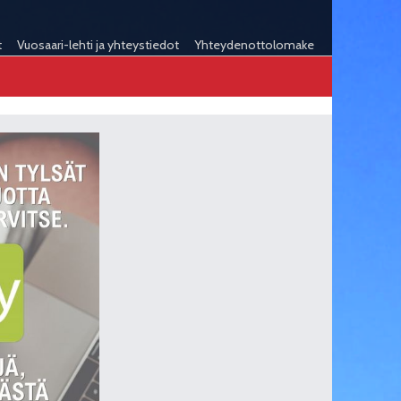
t
Vuosaari-lehti ja yhteystiedot
Yhteydenottolomake