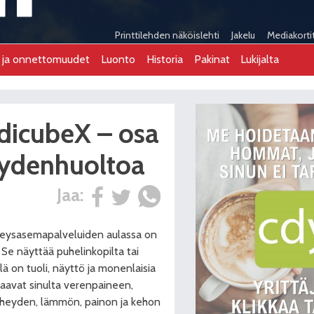
Printtilehden näköislehti
Jakelu
Mediakorti
t ja onnettomuudet
Luonto
Historia
Pakinat
Lukijalta
edicubeX – osa
eydenhuoltoa
Jaa:
rveysasemapalveluiden aulassa on
 Se näyttää puhelinkopilta tai
llä on tuoli, näyttö ja monenlaisia
ttaavat sinulta verenpaineen,
iheyden, lämmön, painon ja kehon