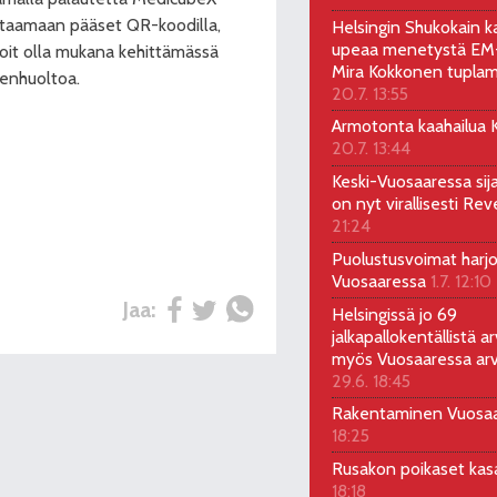
staamaan pääset QR-koodilla,
Helsingin Shukokain ka
upeaa menetystä EM-
 Voit olla mukana kehittämässä
Mira Kokkonen tuplam
denhuoltoa.
20.7. 13:55
Armotonta kaahailua Ka
20.7. 13:44
Keski-Vuosaaressa sij
on nyt virallisesti Rev
21:24
Puolustusvoimat harjo
Vuosaaressa
1.7. 12:10
Jaa:
Helsingissä jo 69
jalkapallokentällistä ar
myös Vuosaaressa arv
29.6. 18:45
Rakentaminen Vuosa
18:25
Rusakon poikaset ka
18:18