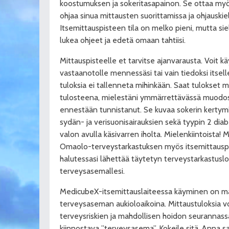
koostumuksen ja sokeritasapainon. Se ottaa myö
ohjaa sinua mittausten suorittamissa ja ohjauskiele
Itsemittauspisteen tila on melko pieni, mutta siel
lukea ohjeet ja edetä omaan tahtiisi.
Mittauspisteelle et tarvitse ajanvarausta. Voit 
vastaanotolle mennessäsi tai vain tiedoksi itselle
tuloksia ei tallenneta mihinkään. Saat tulokset 
tulosteena, mielestäni ymmärrettävässä muodos
ennestään tunnistanut. Se kuvaa sokerin kertym
sydän- ja verisuonisairauksien sekä tyypin 2 diab
valon avulla käsivarren iholta. Mielenkiintoista! 
Omaolo-terveystarkastuksen myös itsemittauspist
halutessasi lähettää täytetyn terveystarkastusl
terveysasemallesi.
MedicubeX-itsemittauslaiteessa käyminen on ma
terveysaseman aukioloaikoina. Mittaustuloksia 
terveysriskien ja mahdollisen hoidon seurannassa
kiinnostava ”terveysasema”. Kokeile sitä. Anna 