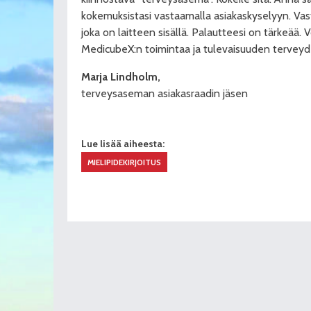
kokemuksistasi vastaamalla asiakaskyselyyn. Va
joka on laitteen sisällä. Palautteesi on tärkeää.
MedicubeX:n toimintaa ja tulevaisuuden tervey
Marja Lindholm,
terveysaseman asiakasraadin jäsen
Lue lisää aiheesta:
MIELIPIDEKIRJOITUS