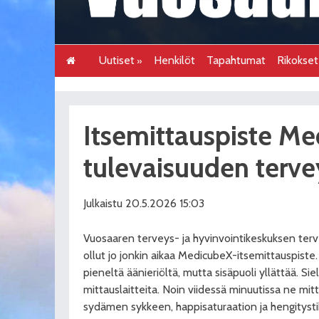
Uutiset
Henkilöt
Tapahtumat
Rikokse
Itsemittauspiste M
tulevaisuuden terv
Julkaistu 20.5.2026 15:03
Vuosaaren terveys- ja hyvinvointikeskuksen te
ollut jo jonkin aikaa MedicubeX-itsemittauspiste.
pieneltä äänieriöltä, mutta sisäpuoli yllättää. Sie
mittauslaitteita. Noin viidessä minuutissa ne mi
sydämen sykkeen, happisaturaation ja hengityst