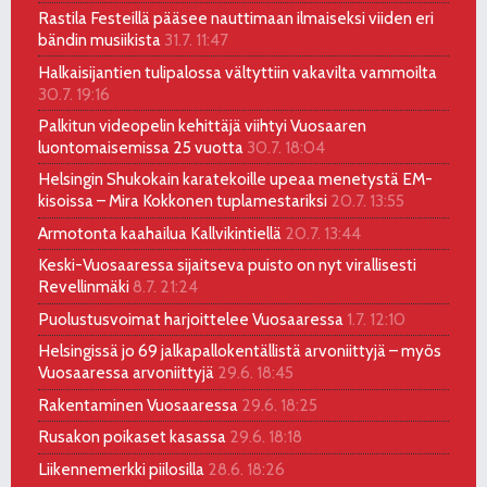
Rastila Festeillä pääsee nauttimaan ilmaiseksi viiden eri
bändin musiikista
31.7. 11:47
Halkaisijantien tulipalossa vältyttiin vakavilta vammoilta
30.7. 19:16
Palkitun videopelin kehittäjä viihtyi Vuosaaren
luontomaisemissa 25 vuotta
30.7. 18:04
Helsingin Shukokain karatekoille upeaa menetystä EM-
kisoissa – Mira Kokkonen tuplamestariksi
20.7. 13:55
Armotonta kaahailua Kallvikintiellä
20.7. 13:44
Keski-Vuosaaressa sijaitseva puisto on nyt virallisesti
Revellinmäki
8.7. 21:24
Puolustusvoimat harjoittelee Vuosaaressa
1.7. 12:10
Helsingissä jo 69 jalkapallokentällistä arvoniittyjä – myös
Vuosaaressa arvoniittyjä
29.6. 18:45
Rakentaminen Vuosaaressa
29.6. 18:25
Rusakon poikaset kasassa
29.6. 18:18
Liikennemerkki piilosilla
28.6. 18:26