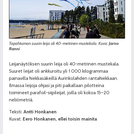
Tapahtuman suurin leija oli 40-metrinen mustekala. Kuva:
Jarno
Ranni
Leijanäytöksen suurin leija oli 40-metrinen mustekala.
Suuret leijat oli ankkuroitu yli 1 000 kilogrammaa
painavilla hiekkasäkeillä Aurinkolahden rantahiekkaan.
Ilmassa leijoja ohjasi ja piti paikallaan pilotteina
toimineet parafoil-siipileijat, joilla oli kokoa 15–20
neliömetriä.
Teksti:
Antti Honkanen
Kuvat:
Eero Honkanen, ellei toisin mainita