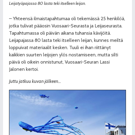
Leijatyöpajassa 80 lasta teki itselleen leijan.
– Yhteensä ilmaistapahtumaa oli tekemässä 25 henkilöä,
jotka tulivat pääosin Vuosaari-Seurasta ja Leijaseurasta.
Tapahtumassa oli päivän aikana tuhansia kävijöitä.
Leijapajassa 80 lasta teki itselleen leijan, kunnes meiltä
loppuivat materiaalit kesken. Tuuli ei ihan riittänyt
kaikkien suurten leijojen ylös nostamiseen, mutta silti
päivä oli oikein onnistunut, Vuosaari-Seuran Lassi
Jalonen kertoi.
Juttu jatkuu kuvan jälkeen…