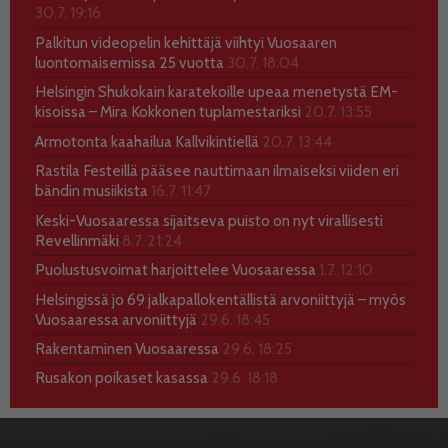
30.7. 19:16
Palkitun videopelin kehittäjä viihtyi Vuosaaren
luontomaisemissa 25 vuotta
30.7. 18:04
Helsingin Shukokain karatekoille upeaa menetystä EM-
kisoissa – Mira Kokkonen tuplamestariksi
20.7. 13:55
Armotonta kaahailua Kallvikintiellä
20.7. 13:44
Rastila Festeillä pääsee nauttimaan ilmaiseksi viiden eri
bändin musiikista
16.7. 11:47
Keski-Vuosaaressa sijaitseva puisto on nyt virallisesti
Revellinmäki
8.7. 21:24
Puolustusvoimat harjoittelee Vuosaaressa
1.7. 12:10
Helsingissä jo 69 jalkapallokentällistä arvoniittyjä – myös
Vuosaaressa arvoniittyjä
29.6. 18:45
Rakentaminen Vuosaaressa
29.6. 18:25
Rusakon poikaset kasassa
29.6. 18:18