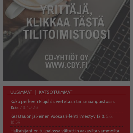
UUSIMMAT
KATSOTUIMMAT
Koko perheen Elojuhlia vietetään Liinamaanpuistossa
15.8.
7.8. 10:28
Kesätauon jälkeinen Vuosaari-lehti ilmestyy 12.8.
5.8.
18:59
Halkaisijantien tulipalossa vältyttiin vakavilta vammoilta