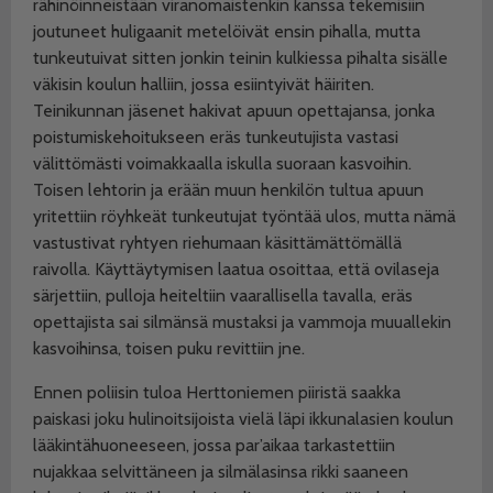
rähinöinneistään viranomaistenkin kanssa tekemisiin
joutuneet huligaanit metelöivät ensin pihalla, mutta
tunkeutuivat sitten jonkin teinin kulkiessa pihalta sisälle
väkisin koulun halliin, jossa esiintyivät häiriten.
Teinikunnan jäsenet hakivat apuun opettajansa, jonka
poistumiskehoitukseen eräs tunkeutujista vastasi
välittömästi voimakkaalla iskulla suoraan kasvoihin.
Toisen lehtorin ja erään muun henkilön tultua apuun
yritettiin röyhkeät tunkeutujat työntää ulos, mutta nämä
vastustivat ryhtyen riehumaan käsittämättömällä
raivolla. Käyttäytymisen laatua osoittaa, että ovilaseja
särjettiin, pulloja heiteltiin vaarallisella tavalla, eräs
opettajista sai silmänsä mustaksi ja vammoja muuallekin
kasvoihinsa, toisen puku revittiin jne.
Ennen poliisin tuloa Herttoniemen piiristä saakka
paiskasi joku hulinoitsijoista vielä läpi ikkunalasien koulun
lääkintähuoneeseen, jossa par’aikaa tarkastettiin
nujakkaa selvittäneen ja silmälasinsa rikki saaneen