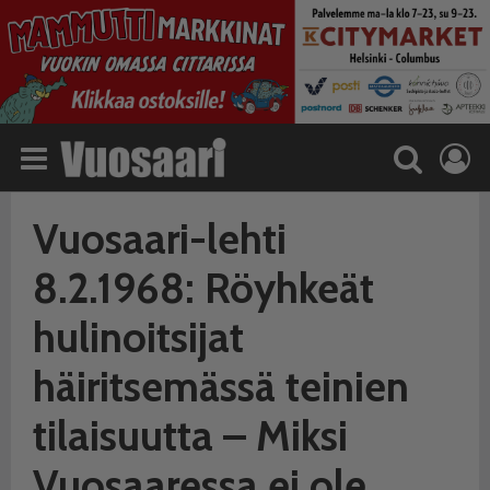
Vuosaari-lehti
8.2.1968: Röyhkeät
hulinoitsijat
häiritsemässä teinien
tilaisuutta – Miksi
Vuosaaressa ei ole