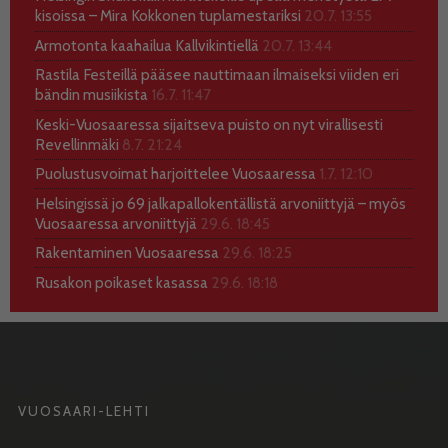
kisoissa – Mira Kokkonen tuplamestariksi
20.7. 13:55
Armotonta kaahailua Kallvikintiellä
20.7. 13:44
Rastila Festeillä pääsee nauttimaan ilmaiseksi viiden eri
bändin musiikista
16.7. 11:47
Keski-Vuosaaressa sijaitseva puisto on nyt virallisesti
Revellinmäki
8.7. 21:24
Puolustusvoimat harjoittelee Vuosaaressa
1.7. 12:10
Helsingissä jo 69 jalkapallokentällistä arvoniittyjä – myös
Vuosaaressa arvoniittyjä
29.6. 18:45
Rakentaminen Vuosaaressa
29.6. 18:25
Rusakon poikaset kasassa
29.6. 18:18
VUOSAARI-LEHTI