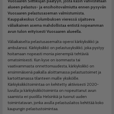
Vuosaaren Silttikujan päätyyn, josta käsin vahvistetaan
alueen pelastus- ja ensihoitovalmiutta ennen pysyvän
Vuosaaren pelastusaseman valmistumista.
Kauppakeskus Columbuksen vieressä sijaitseva
väliaikainen asema mahdollistaa entistä nopeamman
avun tulon erityisesti Vuosaaren alueella.
Väliaikaiselta pelastusasemalta operoi kärkiyksikkö ja
ambulanssi. Kärkiyksikkö on pelastusyksikkö, joka pystyy
hoitamaan nopeasti monia pienempiä tehtäviä
omatoimisesti. Kun kyse on isommasta tai
vaativammasta onnettomuudesta, kärkiyksikkö on
ensimmäisenä paikalla aloittamassa pelastustoimet ja
kartoittamassa tilanteen muille yksiköille.
Kärkiyksikkötoimintaa on kehitetty aktiivisesti 2020-
luvulla ja kärkiyksikkötoiminta on nopeuttanut avun
saamista eri puolilla Helsinkiä ja tuonut uuden
toimintatavan, jonka avulla pelastuslaitos kehittää koko
kaupungin pelastustoimintaa.