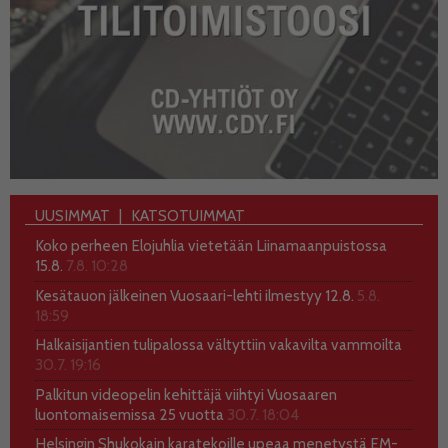
UUSIMMAT
KATSOTUIMMAT
Koko perheen Elojuhlia vietetään Liinamaanpuistossa
15.8.
7.8. 10:28
Kesätauon jälkeinen Vuosaari-lehti ilmestyy 12.8.
5.8.
18:59
Halkaisijantien tulipalossa vältyttiin vakavilta vammoilta
30.7. 19:16
Palkitun videopelin kehittäjä viihtyi Vuosaaren
luontomaisemissa 25 vuotta
30.7. 18:04
Helsingin Shukokain karatekoille upeaa menetystä EM-