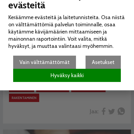
evästeitä
Liikennejärjestelyjen tavoitteena on varmistaa, että
pelastuslaitoksen kalusto pystyy toimimaan tehokkaasti
Keräämme evästeitä ja laitetunnisteita. Osa niistä
heti aseman käyttöönotosta lähtien.
on välttämättömiä palvelun toiminnalle, osaa
Vuosaaren pelastusaseman avaaminen on osa
käytämme kävijämäärien mittaamiseen ja
kaupungin pelastustoiminnan ja ensihoidon
mainonnan raportointiin. Voit valita, mitkä
palveluverkoston pitkäjänteistä kehittämistä. Silttikujan
hyväksyt, ja muuttaa valintaasi myöhemmin.
asema palvelee alueen tarpeita siihen saakka, kun
pysyvä Vuosaaren pelastusasema valmistuu lähivuosina.
Vain välttämättömät
Asetukset
Hyväksy kaikki
Lue lisää aiheesta:
PALOKUNTA
PELASTUSASEMA
PELASTUSLAITOS
RAKENTAMINEN
Jaa: