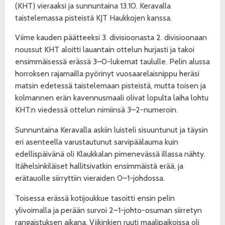
(KHT) vieraaksi ja sunnuntaina 13.10. Keravalla
taistelemassa pisteistä KJT Haukkojen kanssa.
Viime kauden päätteeksi 3. divisioonasta 2. divisioonaan
noussut KHT aloitti lauantain ottelun hurjasti ja takoi
ensimmäisessä erässä 3–0-lukemat taululle. Pelin alussa
horroksen rajamailla pyörinyt vuosaarelaisnippu heräsi
matsin edetessä taistelemaan pisteistä, mutta toisen ja
kolmannen erän kavennusmaali olivat lopulta laiha lohtu
KHT:n viedessä ottelun nimiinsä 3–2-numeroin.
Sunnuntaina Keravalla askiin luisteli sisuuntunut ja täysin
eri asenteella varustautunut sarvipäälauma kuin
edellispäivänä oli Klaukkalan pimenevässä illassa nähty.
Itähelsinkiläiset hallitsivatkin ensimmäistä erää, ja
erätauolle siirryttiin vieraiden 0–1-johdossa.
Toisessa erässä kotijoukkue tasoitti ensin pelin
ylivoimalla ja perään survoi 2–1-johto-osuman siirretyn
rangaistuksen aikana. Viikinkien ruuti maalipaikoissa oli