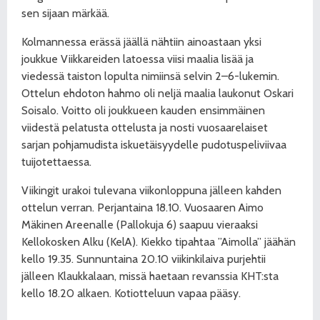
sen sijaan märkää.
Kolmannessa erässä jäällä nähtiin ainoastaan yksi
joukkue Viikkareiden latoessa viisi maalia lisää ja
viedessä taiston lopulta nimiinsä selvin 2–6-lukemin.
Ottelun ehdoton hahmo oli neljä maalia laukonut Oskari
Soisalo. Voitto oli joukkueen kauden ensimmäinen
viidestä pelatusta ottelusta ja nosti vuosaarelaiset
sarjan pohjamudista iskuetäisyydelle pudotuspeliviivaa
tuijotettaessa.
Viikingit urakoi tulevana viikonloppuna jälleen kahden
ottelun verran. Perjantaina 18.10. Vuosaaren Aimo
Mäkinen Areenalle (Pallokuja 6) saapuu vieraaksi
Kellokosken Alku (KelA). Kiekko tipahtaa ”Aimolla” jäähän
kello 19.35. Sunnuntaina 20.10 viikinkilaiva purjehtii
jälleen Klaukkalaan, missä haetaan revanssia KHT:sta
kello 18.20 alkaen. Kotiotteluun vapaa pääsy.