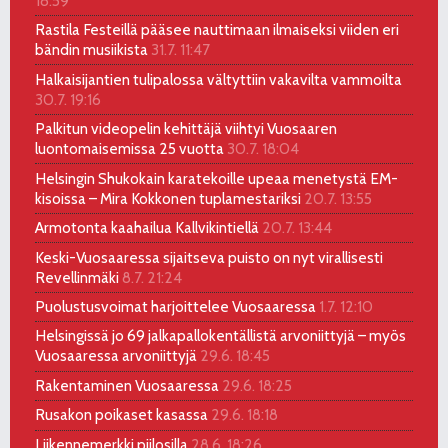
18:59
Rastila Festeillä pääsee nauttimaan ilmaiseksi viiden eri
bändin musiikista
31.7. 11:47
Halkaisijantien tulipalossa vältyttiin vakavilta vammoilta
30.7. 19:16
Palkitun videopelin kehittäjä viihtyi Vuosaaren
luontomaisemissa 25 vuotta
30.7. 18:04
Helsingin Shukokain karatekoille upeaa menetystä EM-
kisoissa – Mira Kokkonen tuplamestariksi
20.7. 13:55
Armotonta kaahailua Kallvikintiellä
20.7. 13:44
Keski-Vuosaaressa sijaitseva puisto on nyt virallisesti
Revellinmäki
8.7. 21:24
Puolustusvoimat harjoittelee Vuosaaressa
1.7. 12:10
Helsingissä jo 69 jalkapallokentällistä arvoniittyjä – myös
Vuosaaressa arvoniittyjä
29.6. 18:45
Rakentaminen Vuosaaressa
29.6. 18:25
Rusakon poikaset kasassa
29.6. 18:18
Liikennemerkki piilosilla
28.6. 18:26