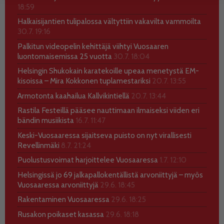
18:59
Halkaisijantien tulipalossa vältyttiin vakavilta vammoilta
30.7. 19:16
Palkitun videopelin kehittäjä viihtyi Vuosaaren
luontomaisemissa 25 vuotta
30.7. 18:04
Helsingin Shukokain karatekoille upeaa menetystä EM-
kisoissa – Mira Kokkonen tuplamestariksi
20.7. 13:55
Armotonta kaahailua Kallvikintiellä
20.7. 13:44
Rastila Festeillä pääsee nauttimaan ilmaiseksi viiden eri
bändin musiikista
16.7. 11:47
Keski-Vuosaaressa sijaitseva puisto on nyt virallisesti
Revellinmäki
8.7. 21:24
Puolustusvoimat harjoittelee Vuosaaressa
1.7. 12:10
Helsingissä jo 69 jalkapallokentällistä arvoniittyjä – myös
Vuosaaressa arvoniittyjä
29.6. 18:45
Rakentaminen Vuosaaressa
29.6. 18:25
Rusakon poikaset kasassa
29.6. 18:18