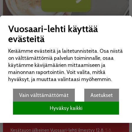
Vuosaari-lehti käyttää
evästeitä
Keräämme evästeitä ja laitetunnisteita. Osa niistä
on välttämättömiä palvelun toiminnalle, osaa
käytämme kävijämäärien mittaamiseen ja
mainonnan raportointiin. Voit valita, mitkä
hyväksyt, ja muuttaa valintaasi myöhemmin.
Vain välttämättömät
Asetukset
UUSIMMAT
KATSOTUIMMAT
Hyväksy kaikki
Koko perheen Elojuhlia vietetään Liinamaanpuistossa
15.8.
7.8. 10:28
Kesätauon jälkeinen Vuosaari-lehti ilmestyy 12.8.
5.8.