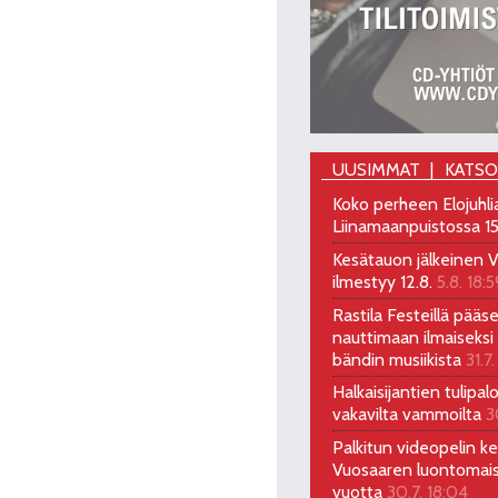
UUSIMMAT
KATS
Koko perheen Elojuhli
Liinamaanpuistossa 15
Kesätauon jälkeinen V
ilmestyy 12.8.
5.8. 18:5
Rastila Festeillä pääs
nauttimaan ilmaiseksi 
bändin musiikista
31.7.
Halkaisijantien tulipal
vakavilta vammoilta
3
Palkitun videopelin keh
Vuosaaren luontomai
vuotta
30.7. 18:04