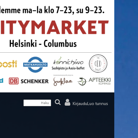
Kirjaudu
Luo tunnus