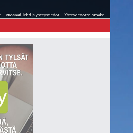
t
Vuosaari-lehti ja yhteystiedot
Yhteydenottolomake