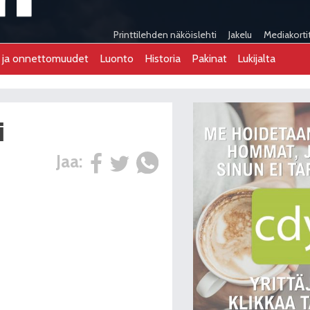
Printtilehden näköislehti
Jakelu
Mediakorti
t ja onnettomuudet
Luonto
Historia
Pakinat
Lukijalta
i
Jaa: