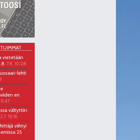
OTUIMMAT
a vietetään
.8.
7.8. 10:28
uosaari-lehti
9
ee
viiden eri
 11:47
ossa vältyttiin
0.7. 19:16
ittäjä viihtyi
semissa 25