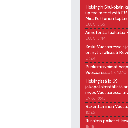
Helsingin Shukokain ka
upeaa menetystä EM-
Mira Kokkonen tuplam
20.7. 13:55
Armotonta kaahailua Ka
20.7. 13:44
Keski-Vuosaaressa sij
on nyt virallisesti Rev
21:24
Puolustusvoimat harjo
Vuosaaressa
1.7. 12:10
Helsingissä jo 69
jalkapallokentällistä ar
myös Vuosaaressa arv
29.6. 18:45
Rakentaminen Vuosa
18:25
Rusakon poikaset ka
18:18