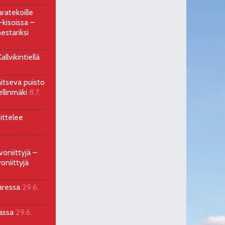
ratekoille
kisoissa –
estariksi
llvikintiellä
aitseva puisto
ellinmäki
8.7.
ittelee
voniittyjä –
oniittyjä
aressa
29.6.
sassa
29.6.