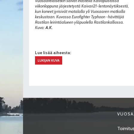
Vuosaarelaisetkin saivat ihastella Kaivopuistossa
viikonloppuna järjestetystä Kaivari21-lentonäytöksestä,
kun koneet jyrisivät matalalla yli Vuosaaren matkalla
keskustaan. Kuvassa Eurofighter Typhoon -hävittäjiä
Rastilan leirintäalueen yläpuolella Rastilankalliossa.
Kuva:
A.K.
Lue lisää aiheesta:
LUKIJAN KUVA
VUOSA
Toimitus