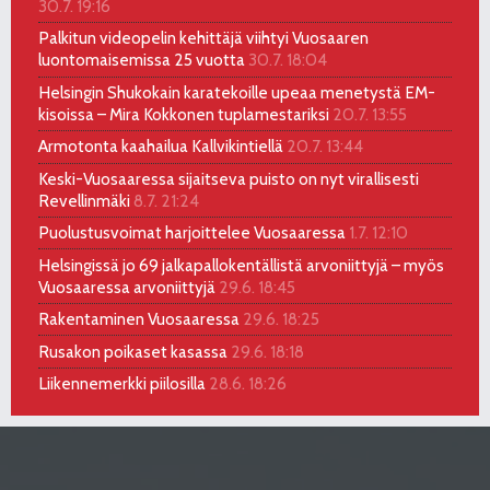
30.7. 19:16
Palkitun videopelin kehittäjä viihtyi Vuosaaren
luontomaisemissa 25 vuotta
30.7. 18:04
Helsingin Shukokain karatekoille upeaa menetystä EM-
kisoissa – Mira Kokkonen tuplamestariksi
20.7. 13:55
Armotonta kaahailua Kallvikintiellä
20.7. 13:44
Keski-Vuosaaressa sijaitseva puisto on nyt virallisesti
Revellinmäki
8.7. 21:24
Puolustusvoimat harjoittelee Vuosaaressa
1.7. 12:10
Helsingissä jo 69 jalkapallokentällistä arvoniittyjä – myös
Vuosaaressa arvoniittyjä
29.6. 18:45
Rakentaminen Vuosaaressa
29.6. 18:25
Rusakon poikaset kasassa
29.6. 18:18
Liikennemerkki piilosilla
28.6. 18:26