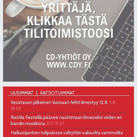
UUSIMMAT
KATSOTUIMMAT
Kesätauon jälkeinen Vuosaari-lehti ilmestyy 12.8.
5.8.
18:59
Rastila Festeillä pääsee nauttimaan ilmaiseksi viiden eri
bändin musiikista
31.7. 11:47
Halkaisijantien tulipalossa vältyttiin vakavilta vammoilta