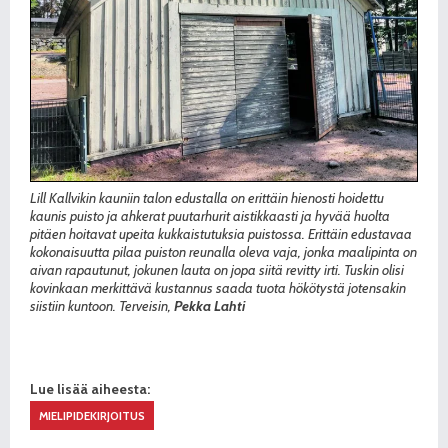
Lill Kallvikin kauniin talon edustalla on erittäin hienosti hoidettu
kaunis puisto ja ahkerat puutarhurit aistikkaasti ja hyvää huolta
pitäen hoitavat upeita kukkaistutuksia puistossa. Erittäin edustavaa
kokonaisuutta pilaa puiston reunalla oleva vaja, jonka maalipinta on
aivan rapautunut, jokunen lauta on jopa siitä revitty irti. Tuskin olisi
kovinkaan merkittävä kustannus saada tuota hökötystä jotensakin
siistiin kuntoon. Terveisin,
Pekka Lahti
Lue lisää aiheesta:
MIELIPIDEKIRJOITUS