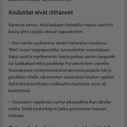
Koulutilat eivät riittäneet
Kanerva sanoo, että koulujen kohdalla nopea väestön
kasvu ylitti tarjolla olevan kapasiteetin.
– Kun vanhin poikamme aloitti Heteniityn koulussa
1960-luvun loppupuolella, turvauduttiin vuorolukuun.
Kaksi vuotta myöhemmin toista poikaa varten kaupunki
toi luokkahuoneiksi parakkeja Punakiventien varrelle.
Vuosaaressa syntyneestä kolmannesta pojasta tuli jo
parakkien tilalle rakennetun varsinaisen koulun oppilas.
Kyllä sitä koulutilojen niukkuutta muutama vuosi oli
kestettävä.
– Vuosaaren oppikoulu syntyi pikavauhtia ihan lähelle
meitä. Siellä koulunkäynti jatkui perinteisen kaavan
mukaan.