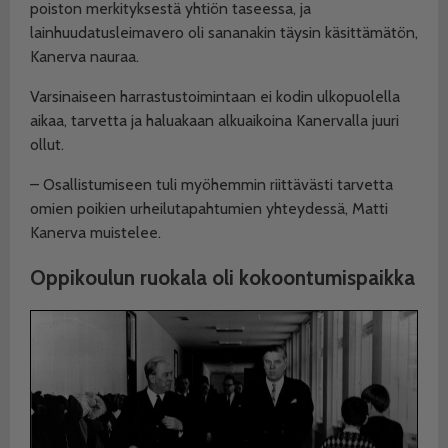
poiston merkityksestä yhtiön taseessa, ja
lainhuudatusleimavero oli sananakin täysin käsittämätön,
Kanerva nauraa.
Varsinaiseen harrastustoimintaan ei kodin ulkopuolella
aikaa, tarvetta ja haluakaan alkuaikoina Kanervalla juuri
ollut.
– Osallistumiseen tuli myöhemmin riittävästi tarvetta
omien poikien urheilutapahtumien yh
teydessä, Matti
Kanerva muistelee.
Oppikoulun ruokala oli kokoontumispaikka