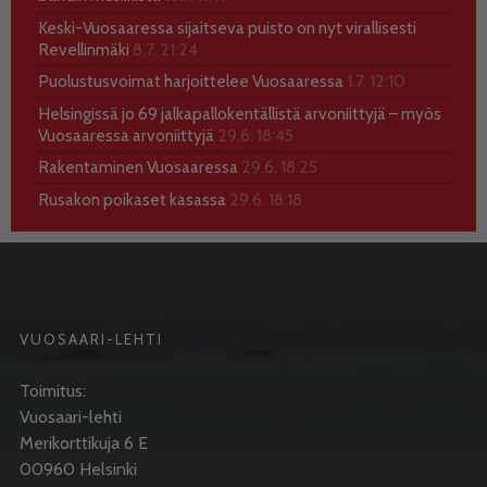
Keski-Vuosaaressa sijaitseva puisto on nyt virallisesti
Revellinmäki
8.7. 21:24
Puolustusvoimat harjoittelee Vuosaaressa
1.7. 12:10
Helsingissä jo 69 jalkapallokentällistä arvoniittyjä – myös
Vuosaaressa arvoniittyjä
29.6. 18:45
Rakentaminen Vuosaaressa
29.6. 18:25
Rusakon poikaset kasassa
29.6. 18:18
VUOSAARI-LEHTI
Toimitus:
Vuosaari-lehti
Merikorttikuja 6 E
00960 Helsinki