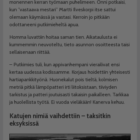
monennen kerran työmaan puhelimeen. Onni potkaisi,
kun ”vastaava mestari” Martti Ilveskorpi itse sattui
olemaan käymässä ja vastasi. Kerroin jo pitkään
odottaneeni putkimieheltä apua.
Homma luvattiin hoitaa saman tien. Aikataulusta ei
kummemmin neuvoteltu, tieto asunnon
osoitteesta taisi
sellaisenaan riittää.
– Putkimies tuli, kun appivanhempani vierailivat ensi
kertaa uudessa kodissamme. Korjaus hoidettiin yhteisesti
hartiapankkityönä. Huonekalut pois tieltä, kolmisen
metriä pitkä lämpöpatteri irti liitoksistaan, tiiviyden
tarkistus ja patteri joutuisasti takaisin paikalleen. Tarkkaa
ja huolellista työtä. Ei vuoda vieläkään! Kanerva kehuu.
Katujen nimiä vaihdettiin – taksitkin
eksyksissä