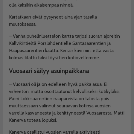
olla kaksikin aikaisempaa nimeä.
Kartatkaan eivät pysyneet aina ajan tasalla
muutoksessa.
– Vanha puhelinluettelon kartta tarjosi suoran ajoreitin
Kallvikintieltä Porslahdentielle Santasaarentien ja
Haapasaarentien kautta. Kerran kävi niin, että vasta
kolmas tilattu taksi löysi tien kotiovellemme.
Vuosaari säilyy asuinpaikkana
– Vuosaari oli ja on edelleen hyvä paikka asua. Ei
virheetön, mutta osoittautunut kelvolliseksi kotikyläksi.
Moni Lokkisaarentien naapureista on talosta pois
muuttaessaan valinnut seuraavan kotinsa vuosien
varrella kasvaneesta ja kehittyneestä Vuosaaresta, Matti
Kanerva toteaa lopuksi.
Kanerva osallistui vuosien varrella aktiivisesti