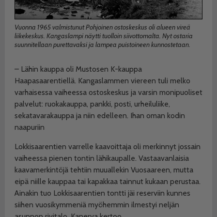
Vuonna 1965 valmistunut Pohjoinen ostoskeskus oli alueen vireä
liikekeskus. Kangaslampi näytti tuolloin siivottomalta. Nyt ostaria
suunnitellaan purettavaksi ja lampea puistoineen kunnostetaan.
– Lähin kauppa oli Mustosen K-kauppa
Haapasaarentiellä. Kangaslammen viereen tuli melko
varhaisessa vaiheessa ostoskeskus ja varsin monipuoliset
palvelut: ruokakauppa, pankki, posti, urheiluliike,
sekatavarakauppa ja niin edelleen. Ihan oman kodin
naapuriin
Lokkisaarentien varrelle kaavoittaja oli merkinnyt jossain
vaiheessa pienen tontin lähikaupalle. Vastaavanlaisia
kaavamerkintöjä tehtiin muuallekin Vuosaareen, mutta
eipä niille kauppaa tai kapakkaa tainnut kukaan perustaa.
Ainakin tuo Lokkisaarentien tontti jäi reserviin kunnes
siihen vuosikymmeniä myöhemmin ilmestyi neljän
asunnon rivitalo, Kanerva kertoo.