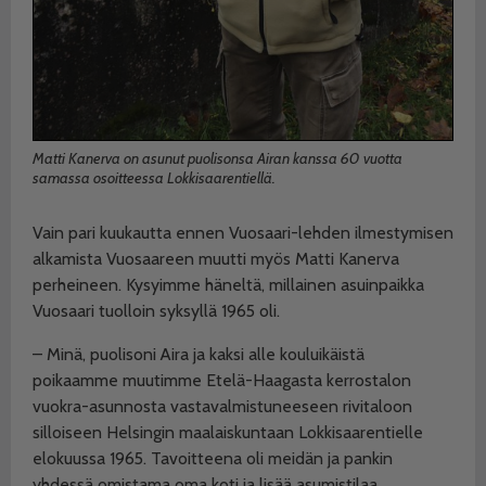
Matti Kanerva on asunut puolisonsa Airan kanssa 60 vuotta
samassa osoitteessa Lokkisaarentiellä.
Vain pari kuukautta ennen Vuosaari-lehden ilmestymisen
alkamista Vuosaareen muutti myös Matti Kanerva
perheineen. Kysyimme häneltä, millainen asuinpaikka
Vuosaari tuolloin syksyllä 1965 oli.
– Minä, puolisoni Aira ja kaksi alle kouluikäistä
poikaamme muutimme Etelä-Haagasta kerrostalon
vuokra-asunnosta vastavalmistuneeseen rivitaloon
silloiseen Helsingin maalaiskuntaan Lokkisaarentielle
elokuussa 1965. Tavoitteena oli meidän ja pankin
yhdessä omistama oma koti ja lisää asumistilaa.