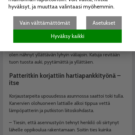
hyväksyt, ja muuttaa valintaasi myöhemmin.
– Soitin sähkölaitoksen päivystykseen ja kerroin kadun
olevan pimeä todellista syytä paljastamatta. Kun
Vain välttämättömät
Asetukset
lupasivat kääntää virtakytkintä, pyysin aloittamaan
rakennustyöt. Kyllähän kaupunki sitten pystytti pylväät,
Hyväksy kaikki
veti ilmajohdot ja asensi valaisimet. Nyt 2000-luvulla
Lokkisaarentien valaisemisen uusimiseen johtavia töitä
olen nähnyt yllättävän lyhyin väliajoin. Katuja revitään
tuon tuosta auki, pyytämättä ja yllättäen.
Patteritkin korjattiin hartiapankkityönä –
itse
Korjaustarpeita upouudessa asunnossa saattoi toki tulla.
Kanervien olohuoneen lattialle alkoi tippua vettä
lämpöpatterin ja putkiston liitoskohdasta.
– Tiesin, että asennustyön tehnyt henkilö oli siirtynyt
lähelle oppikoulua rakentamaan. Soitin ties kuinka