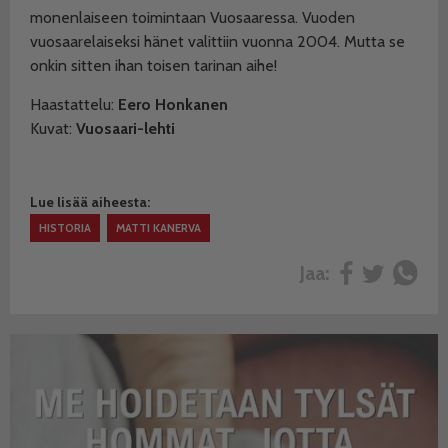
monenlaiseen toimintaan Vuosaaressa. Vuoden
vuosaarelaiseksi hänet valittiin vuonna 2004. Mutta se
onkin sitten ihan toisen tarinan aihe!
Haastattelu:
Eero Honkanen
Kuvat:
Vuosaari-lehti
Lue lisää aiheesta:
HISTORIA
MATTI KANERVA
Jaa: