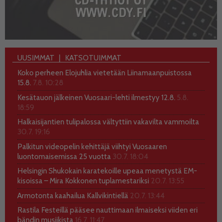
UUSIMMAT
KATSOTUIMMAT
Koko perheen Elojuhlia vietetään Liinamaanpuistossa
15.8.
7.8. 10:28
Kesätauon jälkeinen Vuosaari-lehti ilmestyy 12.8.
5.8.
18:59
Halkaisijantien tulipalossa vältyttiin vakavilta vammoilta
30.7. 19:16
Palkitun videopelin kehittäjä viihtyi Vuosaaren
luontomaisemissa 25 vuotta
30.7. 18:04
Helsingin Shukokain karatekoille upeaa menetystä EM-
kisoissa – Mira Kokkonen tuplamestariksi
20.7. 13:55
Armotonta kaahailua Kallvikintiellä
20.7. 13:44
Rastila Festeillä pääsee nauttimaan ilmaiseksi viiden eri
bändin musiikista
16.7. 11:47