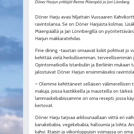
Döner Harjun yrittäjät Reima Mäenpää ja Jari Lönnberg.
Döner Harju avasi hiljattain Vuosaaren Kahvikort
ravintolansa. Se on Döner Harjuista kolmas. Lisäk
Mäenpäällä ja Jari Lönnbergillä on pyöritettävän
Harjun makkaratehdas.
Fine dining -taustan omaavat kokit pohtivat jo 
kehittää vielä herkullisemman, terveellisemmän
Opintomatkoilla Istanbuliin ja Berliiniin mukaan ta
jalostuivat Döner Harjun ensimmäiseksi ravintol
– Olemme kehittäneet sellaisen välimerellisen tw
makuja, joissa kastikkeilla ja mausteilla on tärkeä 
lammaskebabissamme on oma resepti, jossa käyte
kertovat.
Döner Harju tarjoaa arkilounaallaan viittä eri v
kanakebabia, vegekebabia, halloumia ja lohta. An
kahvi. Iltaisin ja viikonloppuisin voimassa on oma