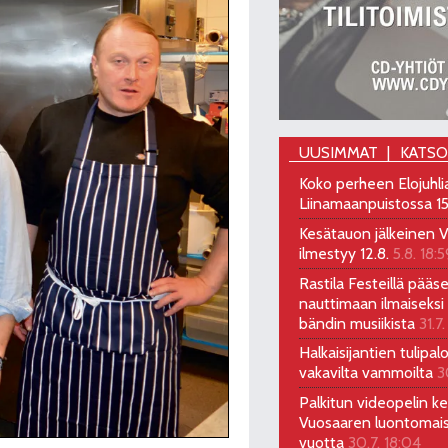
UUSIMMAT
KATS
Koko perheen Elojuhli
Liinamaanpuistossa 15
Kesätauon jälkeinen V
ilmestyy 12.8.
5.8. 18:5
Rastila Festeillä pääs
nauttimaan ilmaiseksi 
bändin musiikista
31.7.
Halkaisijantien tulipal
vakavilta vammoilta
3
Palkitun videopelin keh
Vuosaaren luontomai
vuotta
30.7. 18:04