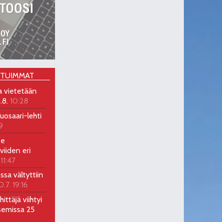
OTUIMMAT
a vietetään
.8.
10:28
uosaari-lehti
9
ee
viiden eri
 11:47
ossa vältyttiin
0.7. 19:16
ittäjä viihtyi
semissa 25