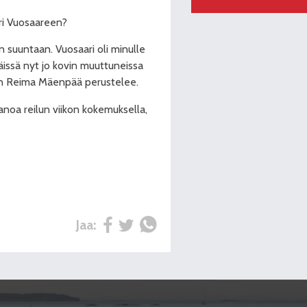
ri Vuosaareen?
n suuntaan. Vuosaari oli minulle
Näissä nyt jo kovin muuttuneissa
nen Reima Mäenpää perustelee.
anoa reilun viikon kokemuksella,
Jaa: