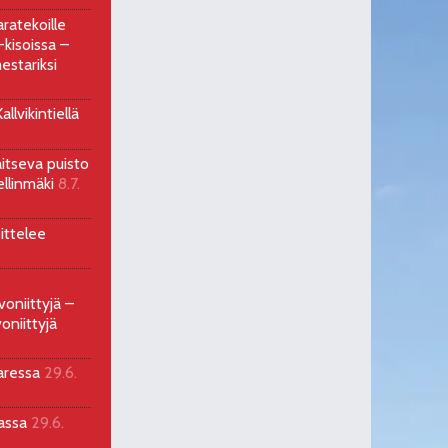
ratekoille
kisoissa –
estariksi
llvikintiellä
aitseva puisto
ellinmäki
8.7.
ittelee
voniittyjä –
oniittyjä
aressa
29.6.
sassa
29.6.