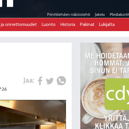
Printtilehden näköislehti
Jakelu
Mediakorti
t ja onnettomuudet
Luonto
Historia
Pakinat
Lukijalta
Jaa:
7:26