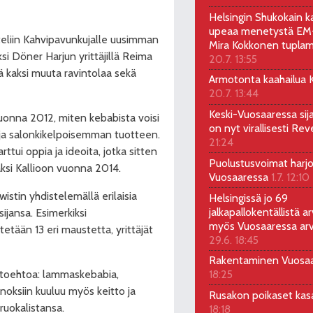
Helsingin Shukokain ka
upeaa menetystä EM-
teliin Kahvipavunkujalle uusimman
Mira Kokkonen tuplam
si Döner Harjun yrittäjillä Reima
20.7. 13:55
ä kaksi muuta ravintolaa sekä
Armotonta kaahailua Ka
20.7. 13:44
Keski-Vuosaaressa sij
vuonna 2012, miten kebabista voisi
on nyt virallisesti Rev
 ja salonkikelpoisemman tuotteen.
21:24
rttui oppia ja ideoita, jotka sitten
Puolustusvoimat harjo
aksi Kallioon vuonna 2014.
Vuosaaressa
1.7. 12:10
istin yhdistelemällä erilaisia
Helsingissä jo 69
jalkapallokentällistä ar
sijansa. Esimerkiksi
myös Vuosaaressa arv
tään 13 eri maustetta, yrittäjät
29.6. 18:45
Rakentaminen Vuosa
aihtoehtoa: lammaskebabia,
18:25
noksiin kuuluu myös keitto ja
Rusakon poikaset ka
 ruokalistansa.
18:18