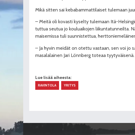
Mikä sitten sai kebabammattilaiset tulemaan juu
– Meitä oli kovasti kyselty tulemaan Itä-Helsingi
tuttua seutua jo kouluaikojen liikuntatunneilta. 
maisemissa tuli suunnistettua, herttoniemeläi
– Ja hyvin meidät on otettu vastaan, sen voi jo s
masalalainen Jari Lönnberg toteaa tyytyväisenä.
Lue lisää aiheesta:
RAVINTOLA
YRITYS