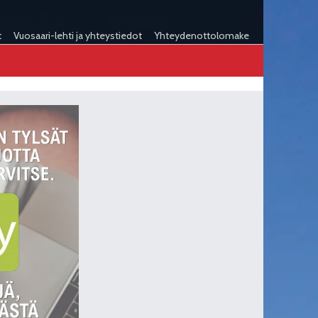
t
Vuosaari-lehti ja yhteystiedot
Yhteydenottolomake