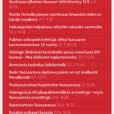
Kesätauon jälkeinen Vuosaari-lehti ilmestyy 12.8.
5.8.
18:59
Rastila Festeillä pääsee nauttimaan ilmaiseksi viiden eri
bändin musiikista
31.7. 11:47
Halkaisijantien tulipalossa vältyttiin vakavilta vammoilta
30.7. 19:16
Palkitun videopelin kehittäjä viihtyi Vuosaaren
luontomaisemissa 25 vuotta
30.7. 18:04
Helsingin Shukokain karatekoille upeaa menetystä EM-
kisoissa – Mira Kokkonen tuplamestariksi
20.7. 13:55
Armotonta kaahailua Kallvikintiellä
20.7. 13:44
Keski-Vuosaaressa sijaitseva puisto on nyt virallisesti
Revellinmäki
8.7. 21:24
Puolustusvoimat harjoittelee Vuosaaressa
1.7. 12:10
Helsingissä jo 69 jalkapallokentällistä arvoniittyjä – myös
Vuosaaressa arvoniittyjä
29.6. 18:45
Rakentaminen Vuosaaressa
29.6. 18:25
Rusakon poikaset kasassa
29.6. 18:18