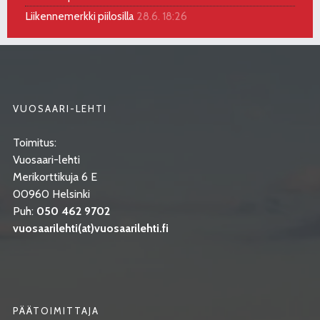
Liikennemerkki piilosilla
28.6. 18:26
VUOSAARI-LEHTI
Toimitus:
Vuosaari-lehti
Merikorttikuja 6 E
00960 Helsinki
Puh:
050 462 9702
vuosaarilehti(at)vuosaarilehti.fi
PÄÄTOIMITTAJA