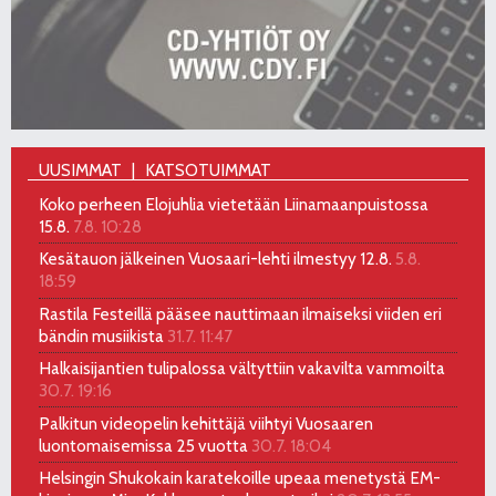
UUSIMMAT
KATSOTUIMMAT
Koko perheen Elojuhlia vietetään Liinamaanpuistossa
15.8.
7.8. 10:28
Kesätauon jälkeinen Vuosaari-lehti ilmestyy 12.8.
5.8.
18:59
Rastila Festeillä pääsee nauttimaan ilmaiseksi viiden eri
bändin musiikista
31.7. 11:47
Halkaisijantien tulipalossa vältyttiin vakavilta vammoilta
30.7. 19:16
Palkitun videopelin kehittäjä viihtyi Vuosaaren
luontomaisemissa 25 vuotta
30.7. 18:04
Helsingin Shukokain karatekoille upeaa menetystä EM-