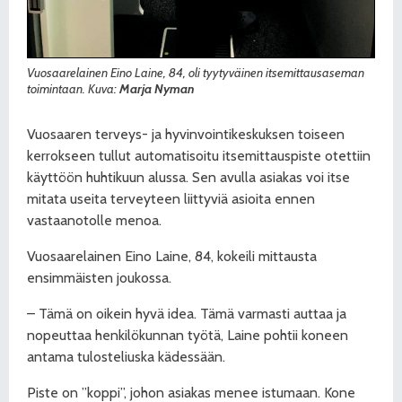
Vuosaarelainen Eino Laine, 84, oli tyytyväinen itsemittausaseman
toimintaan. Kuva:
Marja Nyman
Vuosaaren terveys- ja hyvinvointikeskuksen toiseen
kerrokseen tullut automatisoitu itsemittauspiste otettiin
käyttöön huhtikuun alussa. Sen avulla asiakas voi itse
mitata useita terveyteen liittyviä
asioita ennen
vastaanotolle menoa.
Vuosaarelainen Eino Laine, 84, kokeili mittausta
ensimmäisten joukossa.
– Tämä on oikein hyvä idea. Tämä varmasti auttaa ja
nopeuttaa henkilökunnan työtä, Laine pohtii koneen
antama tulosteliuska kädessään.
Piste on ”koppi”, johon asiakas menee istumaan. Kone