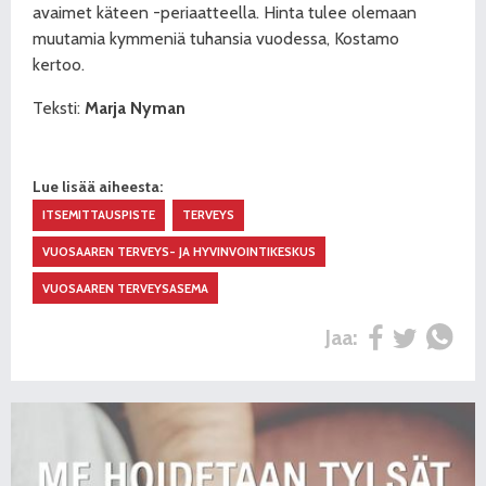
avaimet käteen -periaatteella. Hinta tulee olemaan
muutamia kymmeniä tuhansia vuodessa, Kostamo
kertoo.
Teksti:
Marja Nyman
Lue lisää aiheesta:
ITSEMITTAUSPISTE
TERVEYS
VUOSAAREN TERVEYS- JA HYVINVOINTIKESKUS
VUOSAAREN TERVEYSASEMA
Jaa: