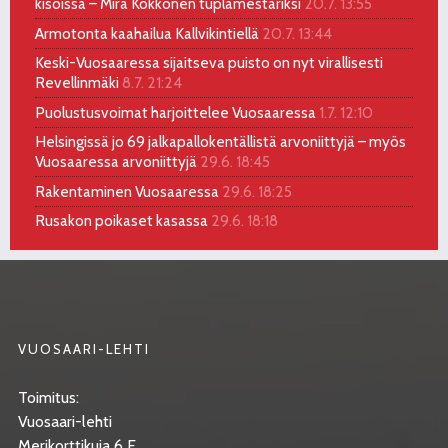
kisoissa – Mira Kokkonen tuplamestariksi
20.7. 13:55
Armotonta kaahailua Kallvikintiellä
20.7. 13:44
Keski-Vuosaaressa sijaitseva puisto on nyt virallisesti
Revellinmäki
8.7. 21:24
Puolustusvoimat harjoittelee Vuosaaressa
1.7. 12:10
Helsingissä jo 69 jalkapallokentällistä arvoniittyjä – myös
Vuosaaressa arvoniittyjä
29.6. 18:45
Rakentaminen Vuosaaressa
29.6. 18:25
Rusakon poikaset kasassa
29.6. 18:18
VUOSAARI-LEHTI
Toimitus:
Vuosaari-lehti
Merikorttikuja 6 E