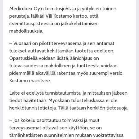
Medicubex Oy:n toimitusjohtaja ja yrityksen toinen
perustaja, lääkäri Vili Kostamo kertoo, että
itsemittauspisteessä on jatkokehittämisen
mahdollisuuksia.
– Vuosaari on pilottiterveysasema ja sen antamat
tulokset auttavat kehittämään tuotetta edelleen.
Opastuskieliä voidaan lisätä, ääniohjaus on
tulevaisuudessa mahdollinen ja tuotteesta voidaan
pidemmällä aikavälillä rakentaa myös suurempi versio,
Kostamo mainitsee.
Laite ei edellytä tunnistautumista, ja mittauksen jälkeen
tiedot hävitetään. Myöskään tulosteliuskassa ei ole
henkilötunnistetietoja. Tällä taataan henkilön tietosuoja.
– Jos kokeilu osoittautuu toimivaksi ja muut
terveysasemat ottavat sen käyttöön, se on
tämänhetkisten suunnitelmien mukaan vuokrattavissa