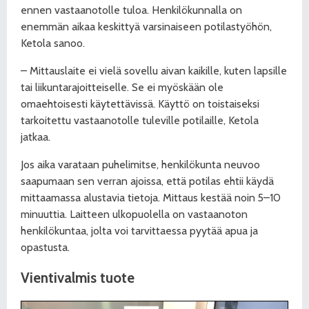
ennen vastaanotolle tuloa. Henkilökunnalla on
enemmän aikaa keskittyä varsinaiseen potilastyöhön,
Ketola sanoo.
– Mittauslaite ei vielä sovellu aivan kaikille, kuten lapsille
tai liikuntarajoitteiselle. Se ei myöskään ole
omaehtoisesti käytettävissä. Käyttö on toistaiseksi
tarkoitettu vastaanotolle tuleville potilaille, Ketola
jatkaa.
Jos aika varataan puhelimitse, henkilökunta neuvoo
saapumaan sen verran ajoissa, että potilas ehtii käydä
mittaamassa alustavia tietoja. Mittaus kestää noin 5–10
minuuttia. Laitteen ulkopuolella on vastaanoton
henkilökuntaa, jolta voi tarvittaessa pyytää apua ja
opastusta.
Vientivalmis tuote