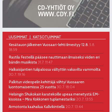
UUSIMMAT
KATSOTUIMMAT
Kesätauon jälkeinen Vuosaari-lehti ilmestyy 12.8.
5.8.
18:59
Rastila Festeillä pääsee nauttimaan ilmaiseksi viiden eri
bändin musiikista
31.7. 11:47
Halkaisijantien tulipalossa vältyttiin vakavilta vammoilta
30.7. 19:16
Palkitun videopelin kehittäjä viihtyi Vuosaaren
luontomaisemissa 25 vuotta
30.7. 18:04
Helsingin Shukokain karatekoille upeaa menetystä EM-
kisoissa – Mira Kokkonen tuplamestariksi
20.7. 13:55
Armotonta kaahailua Kallvikintiellä
20.7. 13:44