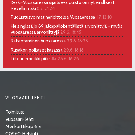
Keski-Vuosaaressa sijaitseva puisto on nyt virallisesti
Revellinmäki
8.7. 21:24
Puolustusvoimat harjoittelee Vuosaaressa
1.7. 12:10
Helsingissä jo 69 jalkapallokentällistä arvoniittyjä – myös
Vuosaaressa arvoniittyjä
29.6. 18:45
Rakentaminen Vuosaaressa
29.6. 18:25
Rusakon poikaset kasassa
29.6. 18:18
Liikennemerkki piilosilla
28.6. 18:26
VUOSAARI-LEHTI
Toimitus:
Vuosaari-lehti
Merikorttikuja 6 E
00960 Helsinki