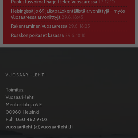
Puolustusvoimat harjoittelee Vuosaaressa
1.7. 12:10
Helsingissä jo 69 jalkapallokentällistä arvoniittyjä – myös
Vuosaaressa arvoniittyjä
29.6. 18:45
Rakentaminen Vuosaaressa
29.6. 18:25
Rusakon poikaset kasassa
29.6. 18:18
VUOSAARI-LEHTI
Toimitus:
Vuosaari-lehti
Merikorttikuja 6 E
00960 Helsinki
Puh:
050 462 9702
vuosaarilehti(at)vuosaarilehti.fi