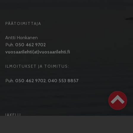
PÄÄTOIMITTAJA
Antti Honkanen
Puh.
050 462 9702
vuosaarilehti(at)vuosaarilehti.fi
ILMOITUKSET JA TOIMITUS:
Puh.
050 462 9702
,
040 553 8857
JAKELU
Ilmestymispäivä joka keskiviikko