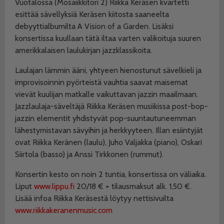
Vuotalossa (Mosaiikkitori 2) Riikka Keräsen kvartetti
esittää sävellyksiä Keräsen kiitosta saaneelta
debyyttialbumilta A Vision of a Garden. Lisäksi
konsertissa kuullaan tätä iltaa varten valikoituja suuren
amerikkalaisen laulukirjan jazzklassikoita.
Laulajan lämmin ääni, yhtyeen hienostunut sävelkieli ja
improvisoinnin pyörteistä vauhtia saavat maisemat
vievät kuulijan matkalle vaikuttavan jazzin maailmaan.
Jazzlaulaja-säveltäjä Riikka Keräsen musiikissa post-bop-
jazzin elementit yhdistyvät pop-suuntautuneemman
lähestymistavan sävyihin ja herkkyyteen. Illan esiintyjät
ovat Riikka Keränen (laulu), Juho Valjakka (piano), Oskari
Siirtola (basso) ja Anssi Tirkkonen (rummut).
Konsertin kesto on noin 2 tuntia, konsertissa on väliaika.
Liput
www.lippu.fi
20/18 € + tilausmaksut alk. 1,50 €.
Lisää infoa Riikka Keräsestä löytyy nettisivuilta
www.riikkakeranenmusic.com