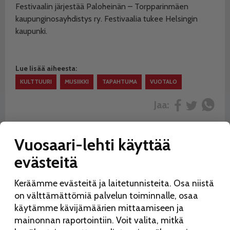
Festivaalin järjestää Paloheinän – Torpparinmäen
kaupunginosayhdistys ry. Festivaalia tukee Helsingin
kaupunki.
Lue lisää aiheesta:
KULTTUURI
MUSIIKKI
TAPAHTUMA
VUOTALO
Jaa:
Vuosaari-lehti käyttää
evästeitä
Keräämme evästeitä ja laitetunnisteita. Osa niistä
on välttämättömiä palvelun toiminnalle, osaa
käytämme kävijämäärien mittaamiseen ja
mainonnan raportointiin. Voit valita, mitkä