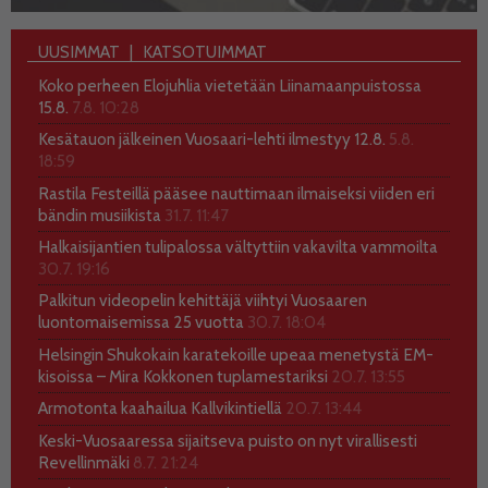
UUSIMMAT
KATSOTUIMMAT
Koko perheen Elojuhlia vietetään Liinamaanpuistossa
15.8.
7.8. 10:28
Kesätauon jälkeinen Vuosaari-lehti ilmestyy 12.8.
5.8.
18:59
Rastila Festeillä pääsee nauttimaan ilmaiseksi viiden eri
bändin musiikista
31.7. 11:47
Halkaisijantien tulipalossa vältyttiin vakavilta vammoilta
30.7. 19:16
Palkitun videopelin kehittäjä viihtyi Vuosaaren
luontomaisemissa 25 vuotta
30.7. 18:04
Helsingin Shukokain karatekoille upeaa menetystä EM-
kisoissa – Mira Kokkonen tuplamestariksi
20.7. 13:55
Armotonta kaahailua Kallvikintiellä
20.7. 13:44
Keski-Vuosaaressa sijaitseva puisto on nyt virallisesti
Revellinmäki
8.7. 21:24