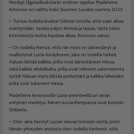
Nordsjö lågstadieskolanin entinen oppilas Madeleine
Amoroso on valittu koko Suomen Luciaksi vuonna 2023.
– Tuntuu todella kivalta! Odotan innolla, että saan alkaa
esiintymään, tavata paljon ihmisiä ja laulaa, tästä tulee
intensiivistä mutta hauskaa aikaa, Amoroso sanoo.
– On todella hienoa, että niin moni on äänestänyt ja
osallistunut Lucia-keräykseen, joka on todella tärkeä.
Haluan kiittää kaikkia, jotka ovat äänestäneet minua,
sekä kaikkia ehdokkaita, jotka ovat tehneet uskomatonta
työtä! Haluan myös kiittää perhettäni ja kaikkia läheisiäni,
jotka ovat tukeneet minua.
Madeleine Amorosolle Lucia-perinteellä on aivan
erityinen merkitys: hänen isovanhempansa ovat kotoisin
Sisiliasta.
– Olen aina tiennyt Lucian olevan kotoisin sieltä, joten
tämän yhteyden ansiosta olen todella tuntenut, että