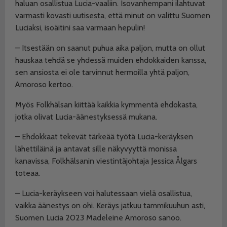
haluan osallistua Lucia-vaaliin. Isovanhempani ilahtuvat
varmasti kovasti uutisesta, että minut on valittu Suomen
Luciaksi, isoäitini saa varmaan hepulin!
– Itsestään on saanut puhua aika paljon, mutta on ollut
hauskaa tehdä se yhdessä muiden ehdokkaiden kanssa,
sen ansiosta ei ole tarvinnut hermoilla yhtä paljon,
Amoroso kertoo.
Myös Folkhälsan kiittää kaikkia kymmentä ehdokasta,
jotka olivat Lucia-äänestyksessä mukana.
– Ehdokkaat tekevät tärkeää työtä Lucia-keräyksen
lähettiläinä ja antavat sille näkyvyyttä monissa
kanavissa, Folkhälsanin viestintäjohtaja Jessica Ålgars
toteaa.
– Lucia-keräykseen voi halutessaan vielä osallistua,
vaikka äänestys on ohi. Keräys jatkuu tammikuuhun asti,
Suomen Lucia 2023 Madeleine Amoroso sanoo.