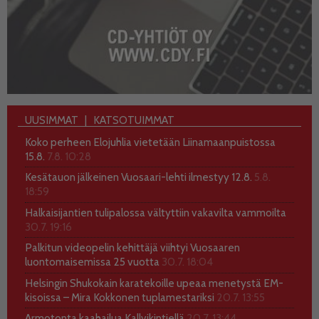
UUSIMMAT
KATSOTUIMMAT
Koko perheen Elojuhlia vietetään Liinamaanpuistossa
15.8.
7.8. 10:28
Kesätauon jälkeinen Vuosaari-lehti ilmestyy 12.8.
5.8.
18:59
Halkaisijantien tulipalossa vältyttiin vakavilta vammoilta
30.7. 19:16
Palkitun videopelin kehittäjä viihtyi Vuosaaren
luontomaisemissa 25 vuotta
30.7. 18:04
Helsingin Shukokain karatekoille upeaa menetystä EM-
kisoissa – Mira Kokkonen tuplamestariksi
20.7. 13:55
Armotonta kaahailua Kallvikintiellä
20.7. 13:44