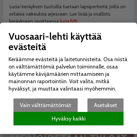
Lucia-keräyksen tuotoilla tuetaan lapsiperheitä, joilla on
erilaisia vaikeuksia arjessaan. Lue lisää ja osallistu
keräykseen osoitteessa
lucia.fi/fi
Vuosaari-lehti käyttää
Lucia kruunataan Helsingin tuomiokirkossa keskiviikkona
13.12. kello 17 ja sen jälkeen Lucia-kulkue lähtee
evästeitä
kiertämään keskustaan kello 18. YLE Fem televisioi
lähetyksen suorana.
Keräämme evästeitä ja laitetunnisteita. Osa niistä
on välttämättömiä palvelun toiminnalle, osaa
käytämme kävijämäärien mittaamiseen ja
Lue lisää aiheesta:
mainonnan raportointiin. Voit valita, mitkä
HYVÄNTEKEVÄISYYS
LUCIA
hyväksyt, ja muuttaa valintaasi myöhemmin.
Jaa:
Vain välttämättömät
Asetukset
Hyväksy kaikki