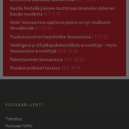
Rastila Festeillä pääsee nauttimaan ilmaiseksi viiden eri
bändin musiikista
16.7. 11:47
Keski-Vuosaaressa sijaitseva puisto on nyt virallisesti
Revellinmäki
8.7. 21:24
Puolustusvoimat harjoittelee Vuosaaressa
1.7. 12:10
Helsingissä jo 69 jalkapallokentällistä arvoniittyjä – myös
Vuosaaressa arvoniittyjä
29.6. 18:45
Rakentaminen Vuosaaressa
29.6. 18:25
Rusakon poikaset kasassa
29.6. 18:18
VUOSAARI-LEHTI
Toimitus:
Vuosaari-lehti