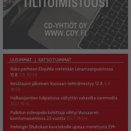
UUSIMMAT
KATSOTUIMMAT
Koko perheen Elojuhlia vietetään Liinamaanpuistossa
15.8.
7.8. 10:28
Kesätauon jälkeinen Vuosaari-lehti ilmestyy 12.8.
5.8.
18:59
Halkaisijantien tulipalossa vältyttiin vakavilta vammoilta
30.7. 19:16
Palkitun videopelin kehittäjä viihtyi Vuosaaren
luontomaisemissa 25 vuotta
30.7. 18:04
Helsingin Shukokain karatekoille upeaa menetystä EM-