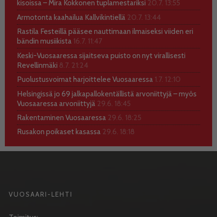
kisoissa – Mira Kokkonen tuplamestariksi
20.7. 13:55
Armotonta kaahailua Kallvikintiellä
20.7. 13:44
Rastila Festeillä pääsee nauttimaan ilmaiseksi viiden eri
bändin musiikista
16.7. 11:47
Keski-Vuosaaressa sijaitseva puisto on nyt virallisesti
Revellinmäki
8.7. 21:24
Puolustusvoimat harjoittelee Vuosaaressa
1.7. 12:10
Helsingissä jo 69 jalkapallokentällistä arvoniittyjä – myös
Vuosaaressa arvoniittyjä
29.6. 18:45
Rakentaminen Vuosaaressa
29.6. 18:25
Rusakon poikaset kasassa
29.6. 18:18
VUOSAARI-LEHTI