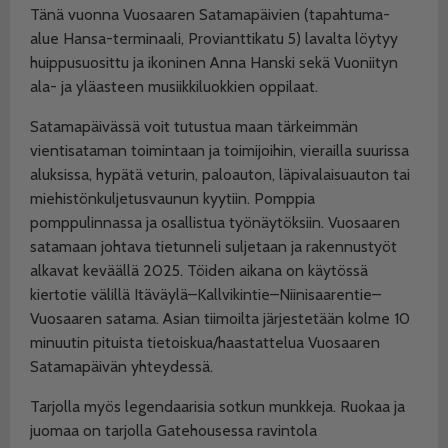
Tänä vuonna Vuosaaren Satamapäivien (tapahtuma-
alue Hansa-terminaali, Provianttikatu 5) lavalta löytyy
huippusuosittu ja ikoninen Anna Hanski sekä Vuoniityn
ala- ja yläasteen musiikkiluokkien oppilaat.
Satamapäivässä voit tutustua maan tärkeimmän
vientisataman toimintaan ja toimijoihin, vierailla suurissa
aluksissa, hypätä veturin, paloauton, läpivalaisuauton tai
miehistönkuljetusvaunun kyytiin. Pomppia
pomppulinnassa ja osallistua työnäytöksiin. Vuosaaren
satamaan johtava tietunneli suljetaan ja rakennustyöt
alkavat keväällä 2025. Töiden aikana on käytössä
kiertotie välillä Itäväylä–Kallvikintie–Niinisaarentie–
Vuosaaren satama. Asian tiimoilta järjestetään kolme 10
minuutin pituista tietoiskua/haastattelua Vuosaaren
Satamapäivän yhteydessä.
Tarjolla myös legendaarisia sotkun munkkeja. Ruokaa ja
juomaa on tarjolla Gatehousessa ravintola