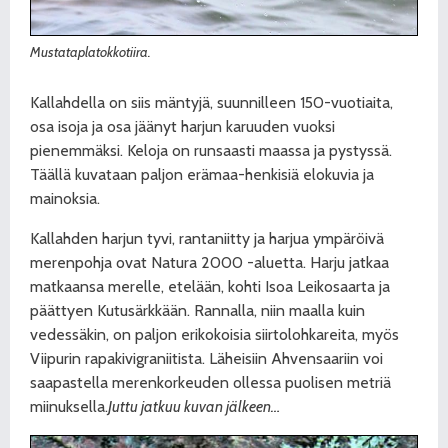
Mustataplatokkotiira.
Kallahdella on siis mäntyjä, suunnilleen 150-vuotiaita,
osa isoja ja osa jäänyt harjun karuuden vuoksi
pienemmäksi. Keloja on runsaasti maassa ja pystyssä.
Täällä kuvataan paljon erämaa-henkisiä elokuvia ja
mainoksia.
Kallahden harjun tyvi, rantaniitty ja harjua ympäröivä
merenpohja ovat Natura 2000 -aluetta. Harju jatkaa
matkaansa merelle, etelään, kohti Isoa Leikosaarta ja
päättyen Kutusärkkään. Rannalla, niin maalla kuin
vedessäkin, on paljon erikokoisia siirtolohkareita, myös
Viipurin rapakivigraniitista. Läheisiin Ahvensaariin voi
saapastella merenkorkeuden ollessa puolisen metriä
miinuksella.
Juttu jatkuu kuvan jälkeen…