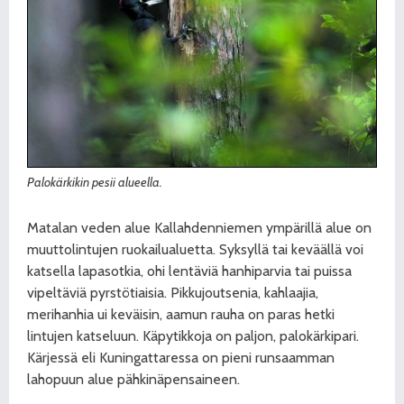
Palokärkikin pesii alueella.
Matalan veden alue Kallahdenniemen ympärillä alue on
muuttolintujen ruokailualuetta. Syksyllä tai keväällä voi
katsella lapasotkia, ohi lentäviä hanhiparvia tai puissa
vipeltäviä pyrstötiaisia. Pikkujoutsenia, kahlaajia,
merihanhia ui keväisin, aamun rauha on paras hetki
lintujen katseluun. Käpytikkoja on paljon, palokärkipari.
Kärjessä eli Kuningattaressa on pieni runsaamman
lahopuun alue pähkinäpensaineen.