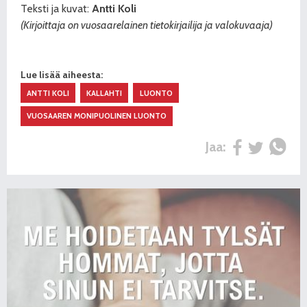
Teksti ja kuvat:
Antti Koli
(Kirjoittaja on vuosaarelainen
tietokirjailija ja valokuvaaja)
Lue lisää aiheesta:
ANTTI KOLI
KALLAHTI
LUONTO
VUOSAAREN MONIPUOLINEN LUONTO
Jaa: