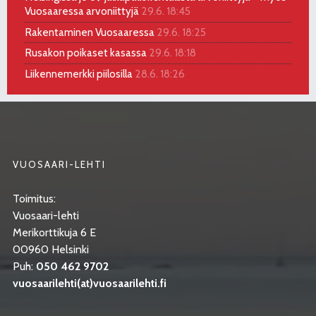
Vuosaaressa arvoniittyjä
29.6. 18:45
Rakentaminen Vuosaaressa
29.6. 18:25
Rusakon poikaset kasassa
29.6. 18:18
Liikennemerkki piilosilla
28.6. 18:26
VUOSAARI-LEHTI
Toimitus:
Vuosaari-lehti
Merikorttikuja 6 E
00960 Helsinki
Puh:
050 462 9702
vuosaarilehti(at)vuosaarilehti.fi