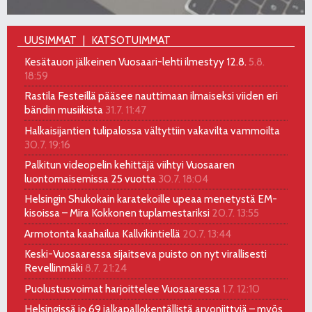
UUSIMMAT
KATSOTUIMMAT
Kesätauon jälkeinen Vuosaari-lehti ilmestyy 12.8.
5.8.
18:59
Rastila Festeillä pääsee nauttimaan ilmaiseksi viiden eri
bändin musiikista
31.7. 11:47
Halkaisijantien tulipalossa vältyttiin vakavilta vammoilta
30.7. 19:16
Palkitun videopelin kehittäjä viihtyi Vuosaaren
luontomaisemissa 25 vuotta
30.7. 18:04
Helsingin Shukokain karatekoille upeaa menetystä EM-
kisoissa – Mira Kokkonen tuplamestariksi
20.7. 13:55
Armotonta kaahailua Kallvikintiellä
20.7. 13:44
Keski-Vuosaaressa sijaitseva puisto on nyt virallisesti
Revellinmäki
8.7. 21:24
Puolustusvoimat harjoittelee Vuosaaressa
1.7. 12:10
Helsingissä jo 69 jalkapallokentällistä arvoniittyjä – myös