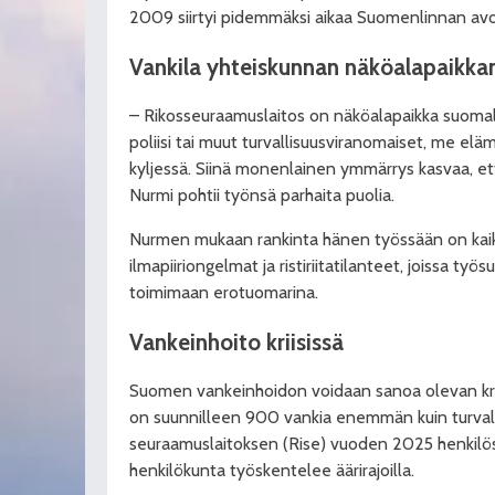
2009 siirtyi pidemmäksi aikaa Suomenlinnan avov
Vankila yhteiskunnan näköalapaikka
– Rikosseuraamuslaitos on näköalapaikka suomala
poliisi tai muut turvallisuusviranomaiset, me elä
kyljessä. Siinä monenlainen ymmärrys kasvaa, e
Nurmi pohtii työnsä parhaita puolia.
Nurmen mukaan rankinta hänen työssään on kaik
ilmapiiriongelmat ja ristiriitatilanteet, joissa työ
toimimaan erotuomarina.
Vankeinhoito kriisissä
Suomen vankeinhoidon voidaan sanoa olevan kriis
on suunnilleen 900 vankia enemmän kuin turvallin
seuraamus­laitoksen (Rise) vuoden 2025 henkil
henkilökunta työskentelee äärirajoilla.