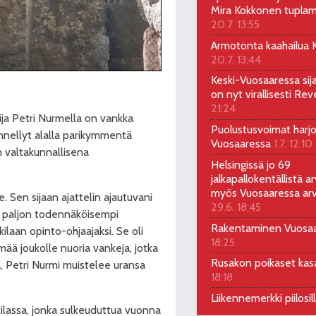
Mira Kokkonen tuplam
20.7. 13:55
Armotonta kaahailua Ka
20.7. 13:44
Keski-Vuosaaressa sij
on nyt virallisesti Rev
21:24
ilija Petri Nurmella on vankka
Puolustusvoimat harjo
nnellyt alalla parikymmentä
Vuosaaressa
1.7. 12:10
n valtakunnallisena
Helsingissä jo 69
jalkapallokentällistä ar
myös Vuosaaressa arv
e. Sen sijaan ajattelin ajautuvani
29.6. 18:45
li paljon todennäköisempi
Rakentaminen Vuosa
ilaan opinto-ohjaajaksi. Se oli
18:25
ää joukolle nuoria vankeja, jotka
Rusakon poikaset ka
, Petri Nurmi muistelee uransa
18:18
Liikennemerkki piilosil
lassa, jonka sulkeuduttua vuonna