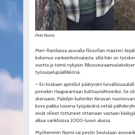
Petri Nurmi.
Meri-Rastilassa asuvalla filosofian maisteri, kirja
kokemus vankeinhoitoalasta, sillä hän on työske
vuotta ja toimii nykyisin Rikosseuraamuslaitokse
työsuojelupäällikkönä.
– En koskaan ajatellut päätyväni turvallisuusalall
jonnekin Haaparantaan kulttuurisihteeriksi. Se o
skenaario. Päädyin kuitenkin Keravan nuorisovank
kova paikka toisena työpäivänä vetää päihderyhm
eivät olleet tottuneet ottamaan vastaan käskyjä
alkua vankiloissa 2000-luvun alussa.
Myöhemmin Nurmi sai pestin Seutulaan avovanki