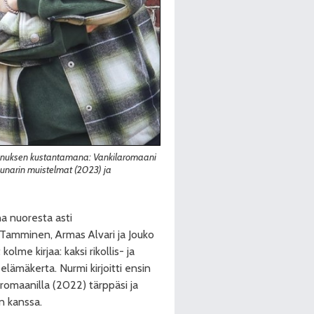
tannuksen kustantamana: Vankilaromaani
duunarin muistelmat (2023) ja
na nuoresta asti
 Tamminen, Armas Alvari ja Jouko
me kirjaa: kaksi rikollis- ja
elämäkerta. Nurmi kirjoitti ensin
omaanilla (2022) tärppäsi ja
n kanssa.