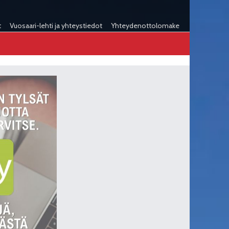
t
Vuosaari-lehti ja yhteystiedot
Yhteydenottolomake