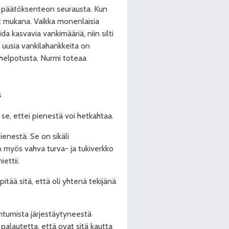
en päätöksenteon seurausta. Kun
et mukana. Vaikka monenlaisia
ida kasvavia vankimääriä, niin silti
uusia vankilahankkeita on
 helpotusta, Nurmi toteaa
ä
se, ettei pienestä voi hetkahtaa.
pienestä. Se on sikäli
 myös vahva turva- ja tukiverkko
ettii.
ää sitä, että oli yhtenä tekijänä
antumista järjestäytyneestä
ta palautetta, että ovat sitä kautta