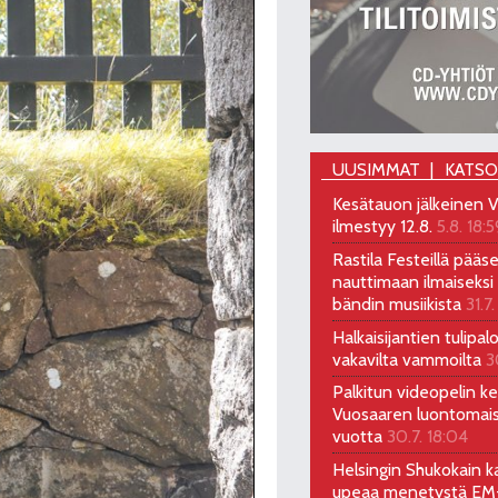
UUSIMMAT
KATS
Kesätauon jälkeinen V
ilmestyy 12.8.
5.8. 18:5
Rastila Festeillä pääs
nauttimaan ilmaiseksi 
bändin musiikista
31.7.
Halkaisijantien tulipal
vakavilta vammoilta
3
Palkitun videopelin keh
Vuosaaren luontomai
vuotta
30.7. 18:04
Helsingin Shukokain ka
upeaa menetystä EM-