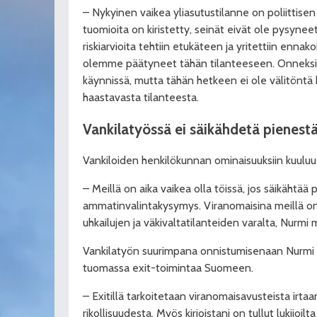
– Nykyinen vaikea yliasutustilanne on poliittis
tuomioita on kiristetty, seinät eivät ole pysyne
riskiarvioita tehtiin etukäteen ja yritettiin ennako
olemme päätyneet tähän tilanteeseen. Onneksi 
käynnissä, mutta tähän hetkeen ei ole välitöntä
haastavasta tilanteesta.
Vankilatyössä ei säikähdetä pienest
Vankiloiden henkilökunnan ominaisuuksiin kuuluu 
– Meillä on aika vaikea olla töissä, jos säikähtää 
ammatinvalintakysymys. Viranomaisina meillä on
uhkailujen ja väkivaltatilanteiden varalta, Nurmi mi
Vankilatyön suurimpana onnistumisenaan Nurmi pit
tuomassa exit-toimintaa Suomeen.
– Exitillä tarkoitetaan viranomaisavusteista irta
rikollisuudesta. Myös kirjoistani on tullut lukijoil