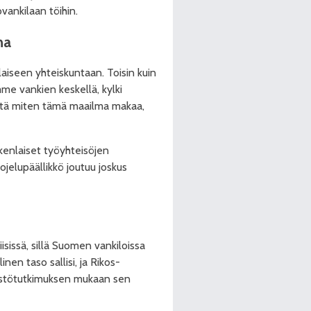
ankilaan töihin.
na
iseen yhteiskuntaan. Toisin kuin
mme vankien keskellä, kylki
ttä miten tämä maailma makaa,
enlaiset työyhteisöjen
suojelupäällikkö joutuu joskus
issä, sillä Suomen vankiloissa
en taso sallisi, ja Rikos­
östötutkimuksen mukaan sen