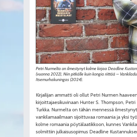
Petri Nurmelta on ilmestynyt kolme kirjaa Deadline Kus
(vuonna 2022), Niin pitkälle kuin kongia riittää – Vankila
Itsemurhakuningas (2024).
Kirjailijan ammatti oli ollut Petri Nurmen haavee
kirjoittajaesikuvinaan Hunter S. Thompson, Petri
Turkka. Nurmelta on tähän mennessä ilmestynyt kol
vankilamaailmaan sijoittuvaa romaania ja yksi työ
kolme romaania pöytälaatikkoon, kunnes Vankilar
solmittiin julkaisusopimus Deadline Kustannukse