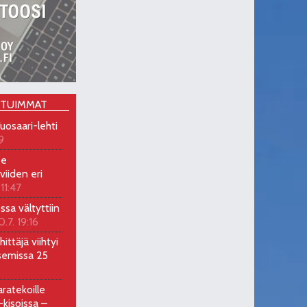
OTUIMMAT
uosaari-lehti
9
ee
viiden eri
 11:47
ossa vältyttiin
0.7. 19:16
ittäjä viihtyi
semissa 25
ratekoille
kisoissa –