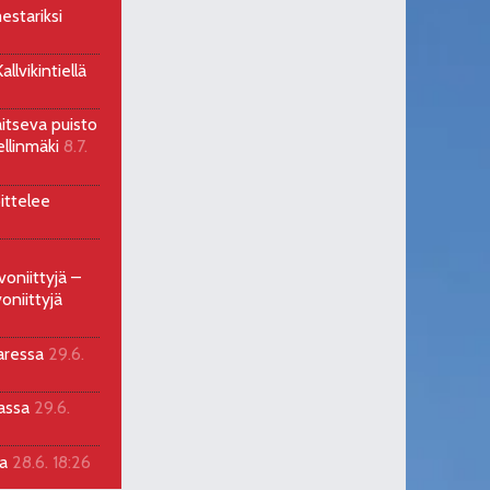
estariksi
llvikintiellä
aitseva puisto
ellinmäki
8.7.
ittelee
voniittyjä –
oniittyjä
aressa
29.6.
sassa
29.6.
la
28.6. 18:26