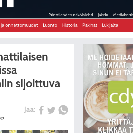
Printtilehden näköislehti
Jakelu
Mediakorti
t ja onnettomuudet
Luonto
Historia
Pakinat
Lukijalta
ttilaisen
issa
in sijoittuva
Jaa:
:32