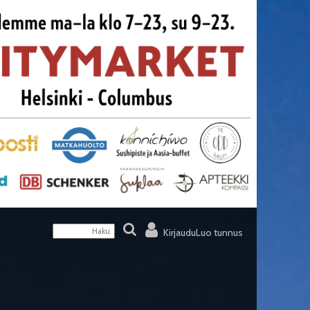
Kirjaudu
Luo tunnus