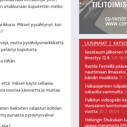
an etuikkunaan koputettiin
melko
 ikkuna. Mikset pysähtynyt, kun
i?
liivejä, mutta pysähdysmerkkikättä
UUSIMMAT
KATS
 pelästyi koputusta.
Kesätauon jälkeinen V
ilmestyy 12.8.
5.8. 18:5
la tähän.
Rastila Festeillä pääs
nauttimaan ilmaiseksi 
bändin musiikista
31.7.
 että ”mikset käytä sellaisia
Halkaisijantien tulipal
ista mustaa käsivartta ja mustaa
vakavilta vammoilta
3
Palkitun videopelin keh
Vuosaaren luontomai
kylätien heikoiten valaistun kohdan
vuotta
30.7. 18:04
etty punaista pysäytysvaloa!
Helsingin Shukokain ka
upeaa menetystä EM-
a 1947