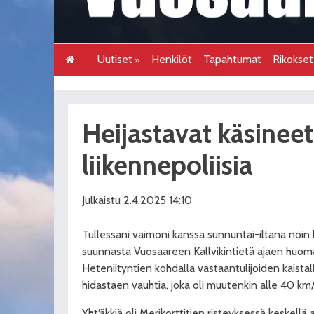
Uutiset
Henkilöt
Tapahtumat
Rikokse
Heijastavat käsinee
liikennepoliisia
Julkaistu 2.4.2025 14:10
Tullessani vaimoni kanssa sunnuntai-iltana noin
suunnasta Vuosaareen Kallvikintietä ajaen huoma
Heteniityntien kohdalla vastaantulijoiden kaista
hidastaen vauhtia, joka oli muutenkin alle 40 km/
Yht‘äkkiä oli Merikorttitien risteyksessä keskellä a