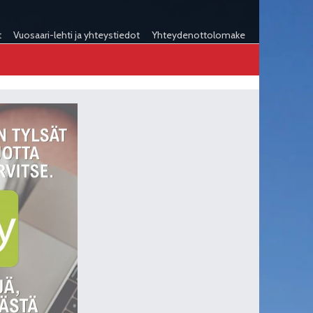
t
Vuosaari-lehti ja yhteystiedot
Yhteydenottolomake