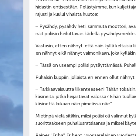
hidastin entisestään. Pelästyimme, kun kuljettaj
rajusti ja kuului vihaista huutoa:
– Pysähdy, pysähdy heti, sammuta moottori, avaa
näit poliisin heiluttavan kädellä pysähdysmerkiks
Vastasin, etten nähnyt, että näin kyllä keltaisia 
en nähnyt eikä nähnyt vaimonikaan, joka kylläkin
– Tässä on useampi poliisi pysäyttämässä. Puhal
Puhalsin kuppiin, jollaista en ennen ollut nähnyt.
– Tarkkaavaisuutta liikenteeseen! Tähän tokaisin,
käsineitä, jotka heijastavat valossa? Eihän tuolla
käsinettä kukaan näin pimeässä näe.“
Mietinpä vielä sitäkin, miksi poliisi oli valinnut 
suorittaakseen puhallusratsiaansa ja miksei käyt
Rainer ”Friba” Friberg,
vuosaarelainen vuodest