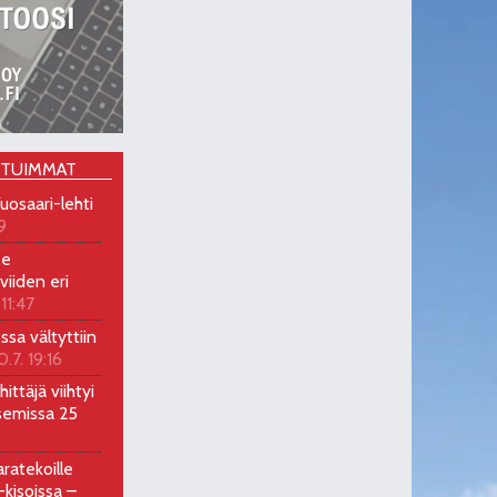
OTUIMMAT
uosaari-lehti
9
ee
viiden eri
 11:47
ossa vältyttiin
0.7. 19:16
ittäjä viihtyi
semissa 25
ratekoille
kisoissa –