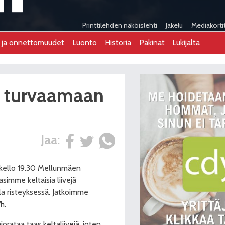
Printtilehden näköislehti
Jakelu
Mediakorti
t ja onnettomuudet
Luonto
Historia
Pakinat
Lukijalta
t turvaamaan
Jaa:
 kello 19.30 Mellunmäen
simme keltaisia liivejä
lla risteyksessä. Jatkoimme
h.
jorataa taas keltaliivejä, joten