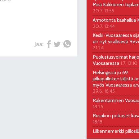
Mira Kokkonen tuplam
20.7. 13:55
Armotonta kaahailua Ka
20.7. 13:44
Keski-Vuosaaressa sij
on nyt virallisesti Rev
Jaa:
21:24
Puolustusvoimat harjo
Vuosaaressa
1.7. 12:10
Helsingissä jo 69
jalkapallokentällistä ar
myös Vuosaaressa arv
29.6. 18:45
Rakentaminen Vuosa
18:25
Rusakon poikaset ka
18:18
Liikennemerkki piilosil