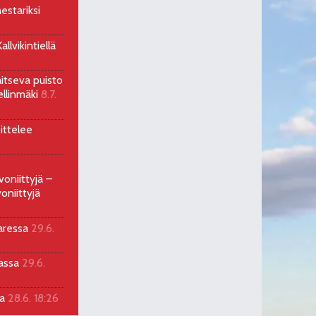
estariksi
llvikintiellä
aitseva puisto
ellinmäki
8.7.
ittelee
voniittyjä –
oniittyjä
aressa
29.6.
sassa
29.6.
la
28.6. 18:26