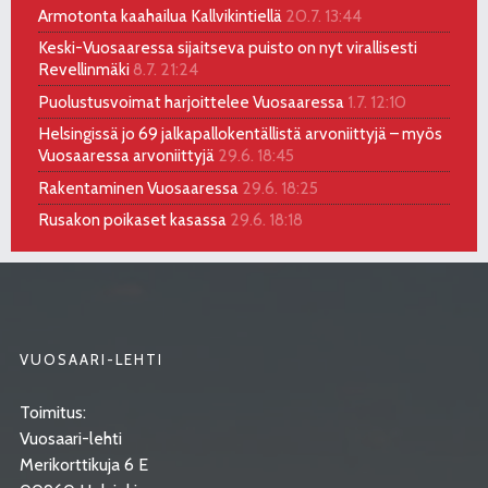
Armotonta kaahailua Kallvikintiellä
20.7. 13:44
Keski-Vuosaaressa sijaitseva puisto on nyt virallisesti
Revellinmäki
8.7. 21:24
Puolustusvoimat harjoittelee Vuosaaressa
1.7. 12:10
Helsingissä jo 69 jalkapallokentällistä arvoniittyjä – myös
Vuosaaressa arvoniittyjä
29.6. 18:45
Rakentaminen Vuosaaressa
29.6. 18:25
Rusakon poikaset kasassa
29.6. 18:18
VUOSAARI-LEHTI
Toimitus:
Vuosaari-lehti
Merikorttikuja 6 E