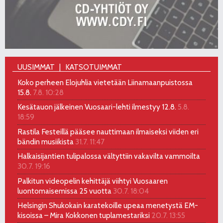
UUSIMMAT
KATSOTUIMMAT
Koko perheen Elojuhlia vietetään Liinamaanpuistossa
15.8.
7.8. 10:28
Kesätauon jälkeinen Vuosaari-lehti ilmestyy 12.8.
5.8.
18:59
Rastila Festeillä pääsee nauttimaan ilmaiseksi viiden eri
bändin musiikista
31.7. 11:47
Halkaisijantien tulipalossa vältyttiin vakavilta vammoilta
30.7. 19:16
Palkitun videopelin kehittäjä viihtyi Vuosaaren
luontomaisemissa 25 vuotta
30.7. 18:04
Helsingin Shukokain karatekoille upeaa menetystä EM-
kisoissa – Mira Kokkonen tuplamestariksi
20.7. 13:55