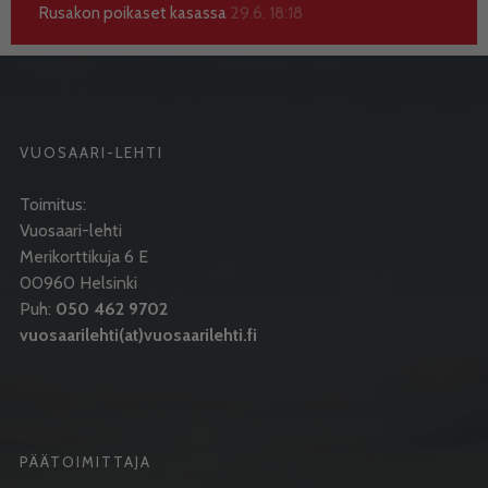
Rusakon poikaset kasassa
29.6. 18:18
VUOSAARI-LEHTI
Toimitus:
Vuosaari-lehti
Merikorttikuja 6 E
00960 Helsinki
Puh:
050 462 9702
vuosaarilehti(at)vuosaarilehti.fi
PÄÄTOIMITTAJA