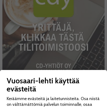
Vuosaari-lehti käyttää
evästeitä
UUSIMMAT
KATSOTUIMMAT
Keräämme evästeitä ja laitetunnisteita. Osa niistä
Koko perheen Elojuhlia vietetään Liinamaanpuistossa
on välttämättömiä palvelun toiminnalle, osaa
15.8.
7.8. 10:28