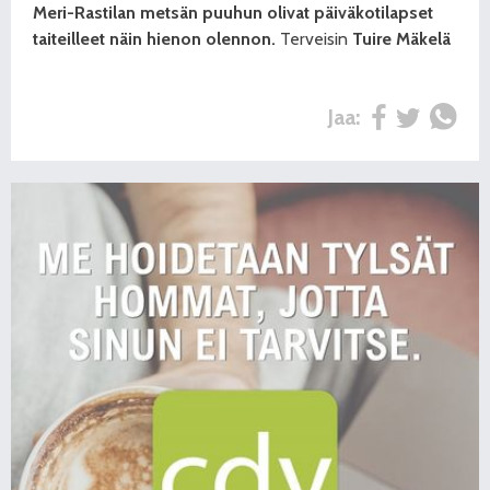
Meri-Rastilan metsän puuhun olivat päiväkotilapset
taiteilleet näin hienon olennon.
Terveisin
Tuire Mäkelä
Jaa: