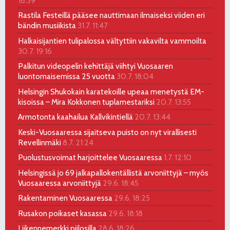
18:59
Rastila Festeillä pääsee nauttimaan ilmaiseksi viiden eri
bändin musiikista
31.7. 11:47
Halkaisijantien tulipalossa vältyttiin vakavilta vammoilta
30.7. 19:16
Palkitun videopelin kehittäjä viihtyi Vuosaaren
luontomaisemissa 25 vuotta
30.7. 18:04
Helsingin Shukokain karatekoille upeaa menetystä EM-
kisoissa – Mira Kokkonen tuplamestariksi
20.7. 13:55
Armotonta kaahailua Kallvikintiellä
20.7. 13:44
Keski-Vuosaaressa sijaitseva puisto on nyt virallisesti
Revellinmäki
8.7. 21:24
Puolustusvoimat harjoittelee Vuosaaressa
1.7. 12:10
Helsingissä jo 69 jalkapallokentällistä arvoniittyjä – myös
Vuosaaressa arvoniittyjä
29.6. 18:45
Rakentaminen Vuosaaressa
29.6. 18:25
Rusakon poikaset kasassa
29.6. 18:18
Liikennemerkki piilosilla
28.6. 18:26