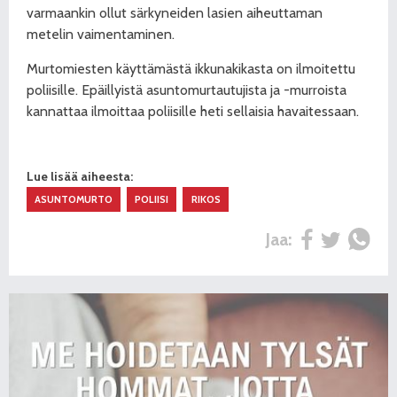
varmaankin ollut särkyneiden lasien aiheuttaman
metelin vaimentaminen.
Murtomiesten käyttämästä ikkunakikasta on ilmoitettu
poliisille. Epäillyistä asuntomurtautujista ja -murroista
kannattaa ilmoittaa poliisille heti sellaisia havaitessaan.
Lue lisää aiheesta:
ASUNTOMURTO
POLIISI
RIKOS
Jaa: