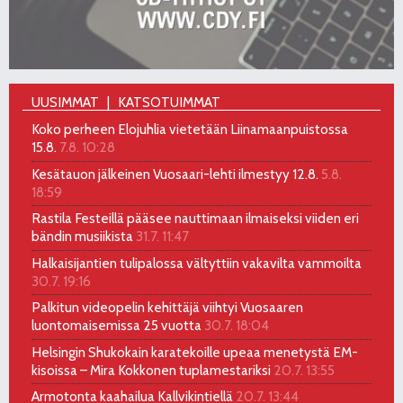
UUSIMMAT
KATSOTUIMMAT
Koko perheen Elojuhlia vietetään Liinamaanpuistossa
15.8.
7.8. 10:28
Kesätauon jälkeinen Vuosaari-lehti ilmestyy 12.8.
5.8.
18:59
Rastila Festeillä pääsee nauttimaan ilmaiseksi viiden eri
bändin musiikista
31.7. 11:47
Halkaisijantien tulipalossa vältyttiin vakavilta vammoilta
30.7. 19:16
Palkitun videopelin kehittäjä viihtyi Vuosaaren
luontomaisemissa 25 vuotta
30.7. 18:04
Helsingin Shukokain karatekoille upeaa menetystä EM-
kisoissa – Mira Kokkonen tuplamestariksi
20.7. 13:55
Armotonta kaahailua Kallvikintiellä
20.7. 13:44