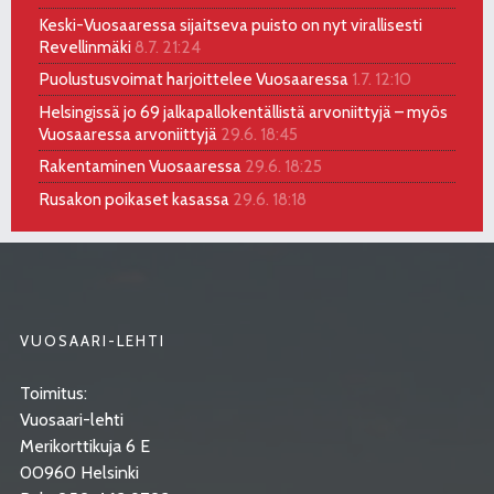
Keski-Vuosaaressa sijaitseva puisto on nyt virallisesti
Revellinmäki
8.7. 21:24
Puolustusvoimat harjoittelee Vuosaaressa
1.7. 12:10
Helsingissä jo 69 jalkapallokentällistä arvoniittyjä – myös
Vuosaaressa arvoniittyjä
29.6. 18:45
Rakentaminen Vuosaaressa
29.6. 18:25
Rusakon poikaset kasassa
29.6. 18:18
VUOSAARI-LEHTI
Toimitus:
Vuosaari-lehti
Merikorttikuja 6 E
00960 Helsinki