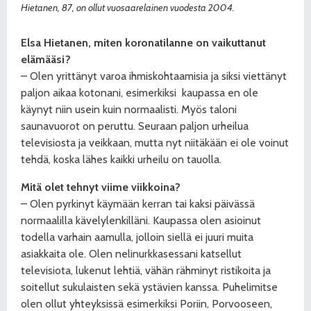
Hietanen, 87, on ollut vuosaarelainen vuodesta 2004.
Elsa Hietanen, miten koronatilanne on vaikuttanut
elämääsi?
– Olen yrittänyt varoa ihmiskohtaamisia ja siksi viettänyt
paljon aikaa kotonani, esimerkiksi
kaupassa en ole
käynyt niin usein kuin normaalisti. Myös taloni
saunavuorot on peruttu. Seuraan paljon urheilua
televisiosta ja veikkaan, mutta nyt niitäkään ei ole voinut
tehdä, koska lähes kaikki urheilu on tauolla.
Mitä olet tehnyt viime viikkoina?
– Olen pyrkinyt käymään kerran tai kaksi päivässä
normaalilla kävelylenkilläni. Kaupassa olen asioinut
todella varhain aamulla, jolloin siellä ei juuri muita
asiakkaita ole. Olen nelinurkkasessani katsellut
televisiota, lukenut lehtiä, vähän rähminyt ristikoita ja
soitellut sukulaisten sekä ystävien kanssa. Puhelimitse
olen ollut yhteyksissä esimerkiksi Poriin, Porvooseen,