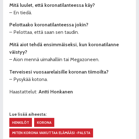
Mitä luulet, että koronatilanteessa käy?
– En tiedä.
Pelottaako koronatilanteessa jokin?
– Pelottaa, että saan sen taudin.
Mitä aiot tehdä ensimmäiseksi, kun koronatilanne
väistyy?
– Aion mennä uimahalliin tai Megazoneen.
Terveisesi vuosaarelaisille koronan tiimoilta?
– Pysykää kotona.
Haastattelut:
Antti Honkanen
Lue lisää aiheesta:
HENKILÖT
KORONA
MITEN KORONA VAIKUTTAA ELÄMÄÄSI -PALSTA