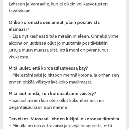
Lahteen ja Vantaalle, kun ei oikein voi kasvotusten
tavatakaan.
Onko koronasta seurannut jotain positiivista
elämääsi?
– Eipä nyt kauheasti tule mitään mieleen. Onneksi viime
aikoina on uutisissa ollut jo muutamia positiivisiakin
juttuja muun muassa siitä, että moni on parantunut
viruksesta.
Mitä luulet, että koronatilanteessa käy?
– Mielestäni saisi jo hittoon mennä korona, ja onhan sen
ennen pitkää väistyttävä koko maailmasta.
Mitä aiot tehdä, kun koronatilanne väistyy?
– Saunaihminen kun olen ollut koko elämäni, niin
perjantaisaunaan aion mennä.
Terveisesi Vuosaari-lehden lukijoille koronan tiimoilta.
– Minulla on niin auttavaisia ja kivoja naapureita, että