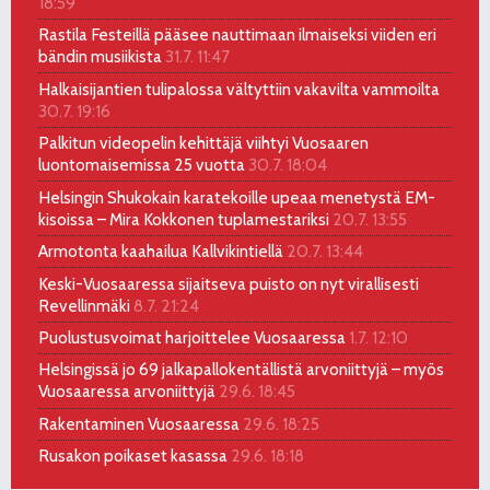
18:59
Rastila Festeillä pääsee nauttimaan ilmaiseksi viiden eri
bändin musiikista
31.7. 11:47
Halkaisijantien tulipalossa vältyttiin vakavilta vammoilta
30.7. 19:16
Palkitun videopelin kehittäjä viihtyi Vuosaaren
luontomaisemissa 25 vuotta
30.7. 18:04
Helsingin Shukokain karatekoille upeaa menetystä EM-
kisoissa – Mira Kokkonen tuplamestariksi
20.7. 13:55
Armotonta kaahailua Kallvikintiellä
20.7. 13:44
Keski-Vuosaaressa sijaitseva puisto on nyt virallisesti
Revellinmäki
8.7. 21:24
Puolustusvoimat harjoittelee Vuosaaressa
1.7. 12:10
Helsingissä jo 69 jalkapallokentällistä arvoniittyjä – myös
Vuosaaressa arvoniittyjä
29.6. 18:45
Rakentaminen Vuosaaressa
29.6. 18:25
Rusakon poikaset kasassa
29.6. 18:18