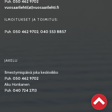
Puh.
050 462 9702
vuosaarilehti(at)vuosaarilehti.fi
ILMOITUKSET JA TOIMITUS:
Puh.
050 462 9702
,
040 553 8857
JAKELU
Ilmestymispäivä joka keskiviikko
Puh.
050 462 9702
Aku Honkanen
Puh.
040 724 2713