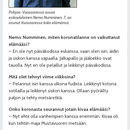
Pohjois-Vuosaaressa asuva
esikoululainen Nemo Numminen, 7, on
asunut Vuosaaressa koko elämänsä.
Nemo Numminen, miten koronatilanne on vaikuttanut
elämääsi?
– En ole nyt päiväkodissa eskarissa, vaan olen isin, äidin
ja siskon kanssa vapaalla. Jalkapallo ja jääkiekko ovat
tauolla. Nyt en ole pelaillut ja leikkinyt päiväkodissa.
Mitä olet tehnyt viime viikkoina?
– Pelannut isin kanssa ulkona fudista. Leikkinyt kotona
sotilailla ja leikkinyt siskon kanssa. Ollaan pyöräilty
paljon ja tehty metsäretkiä.
Onko koronasta seurannut jotain kivaa elämääsi?
– Nyt ehtii olla vanhempien kanssa enemmän. Kivaa oli,
kun tehtiin maja Mustavuoren metsään.