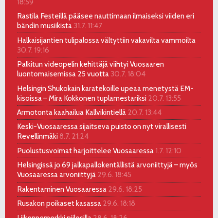
18:59
Rastila Festeillä pääsee nauttimaan ilmaiseksi viiden eri
bändin musiikista
31.7. 11:47
Halkaisijantien tulipalossa vältyttiin vakavilta vammoilta
30.7. 19:16
Palkitun videopelin kehittäjä viihtyi Vuosaaren
luontomaisemissa 25 vuotta
30.7. 18:04
Helsingin Shukokain karatekoille upeaa menetystä EM-
kisoissa – Mira Kokkonen tuplamestariksi
20.7. 13:55
Armotonta kaahailua Kallvikintiellä
20.7. 13:44
Keski-Vuosaaressa sijaitseva puisto on nyt virallisesti
Revellinmäki
8.7. 21:24
Puolustusvoimat harjoittelee Vuosaaressa
1.7. 12:10
Helsingissä jo 69 jalkapallokentällistä arvoniittyjä – myös
Vuosaaressa arvoniittyjä
29.6. 18:45
Rakentaminen Vuosaaressa
29.6. 18:25
Rusakon poikaset kasassa
29.6. 18:18
Liikennemerkki piilosilla
28.6. 18:26