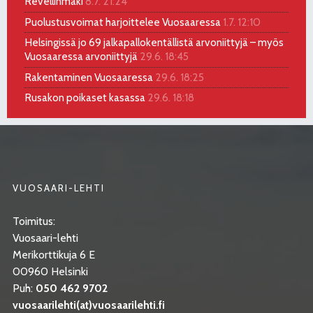
Revellinmäki
8.7. 21:24
Puolustusvoimat harjoittelee Vuosaaressa
1.7. 12:10
Helsingissä jo 69 jalkapallokentällistä arvoniittyjä – myös
Vuosaaressa arvoniittyjä
29.6. 18:45
Rakentaminen Vuosaaressa
29.6. 18:25
Rusakon poikaset kasassa
29.6. 18:18
VUOSAARI-LEHTI
Toimitus:
Vuosaari-lehti
Merikorttikuja 6 E
00960 Helsinki
Puh:
050 462 9702
vuosaarilehti(at)vuosaarilehti.fi