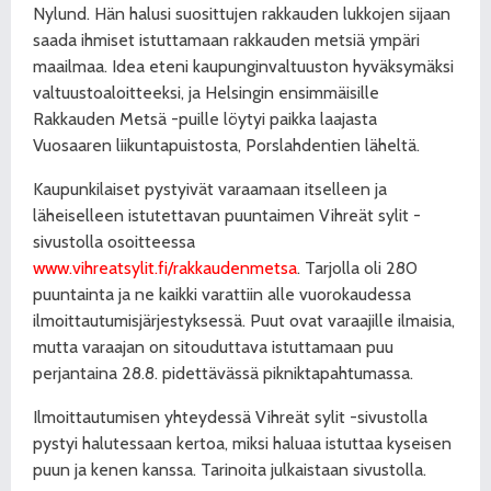
Nylund. Hän halusi suosittujen rakkauden lukkojen sijaan
saada ihmiset istuttamaan rakkauden metsiä ympäri
maailmaa. Idea eteni kaupunginvaltuuston hyväksymäksi
valtuustoaloitteeksi, ja Helsingin ensimmäisille
Rakkauden Metsä -puille löytyi paikka laajasta
Vuosaaren liikuntapuistosta, Porslahdentien läheltä.
Kaupunkilaiset pystyivät varaamaan itselleen ja
läheiselleen istutettavan puuntaimen Vihreät sylit -
sivustolla osoitteessa
www.vihreatsylit.fi/rakkaudenmetsa
. Tarjolla oli 280
puuntainta ja ne kaikki varattiin alle vuorokaudessa
ilmoittautumisjärjestyksessä. Puut ovat varaajille ilmaisia,
mutta varaajan on sitouduttava istuttamaan puu
perjantaina 28.8. pidettävässä pikniktapahtumassa.
Ilmoittautumisen yhteydessä Vihreät sylit -sivustolla
pystyi halutessaan kertoa, miksi haluaa istuttaa kyseisen
puun ja kenen kanssa. Tarinoita julkaistaan sivustolla.