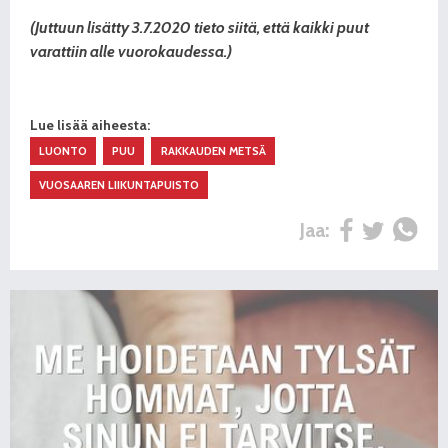
(Juttuun lisätty 3.7.2020 tieto siitä, että kaikki puut
varattiin alle vuorokaudessa.)
Lue lisää aiheesta:
LUONTO
PUU
RAKKAUDEN METSÄ
VUOSAAREN LIIKUNTAPUISTO
Jaa: