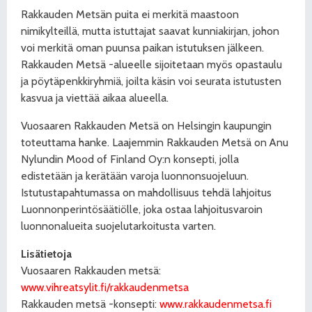
Rakkauden Metsän puita ei merkitä maastoon
nimikylteillä, mutta istuttajat saavat kunniakirjan, johon
voi merkitä oman puunsa paikan istutuksen jälkeen.
Rakkauden Metsä -alueelle sijoitetaan myös opastaulu
ja pöytäpenkkiryhmiä, joilta käsin voi seurata istutusten
kasvua ja viettää aikaa alueella.
Vuosaaren Rakkauden Metsä on Helsingin kaupungin
toteuttama hanke. Laajemmin Rakkauden Metsä on Anu
Nylundin Mood of Finland Oy:n konsepti, jolla
edistetään ja kerätään varoja luonnonsuojeluun.
Istutustapahtumassa on mahdollisuus tehdä lahjoitus
Luonnonperintösäätiölle, joka ostaa lahjoitusvaroin
luonnonalueita suojelutarkoitusta varten.
Lisätietoja
Vuosaaren Rakkauden metsä:
www.vihreatsylit.fi/rakkaudenmetsa
Rakkauden metsä -konsepti:
www.rakkaudenmetsa.fi