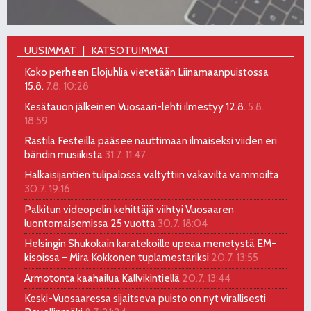
UUSIMMAT
KATSOTUIMMAT
Koko perheen Elojuhlia vietetään Liinamaanpuistossa
15.8.
7.8. 10:28
Kesätauon jälkeinen Vuosaari-lehti ilmestyy 12.8.
5.8.
18:59
Rastila Festeillä pääsee nauttimaan ilmaiseksi viiden eri
bändin musiikista
31.7. 11:47
Halkaisijantien tulipalossa vältyttiin vakavilta vammoilta
30.7. 19:16
Palkitun videopelin kehittäjä viihtyi Vuosaaren
luontomaisemissa 25 vuotta
30.7. 18:04
Helsingin Shukokain karatekoille upeaa menetystä EM-
kisoissa – Mira Kokkonen tuplamestariksi
20.7. 13:55
Armotonta kaahailua Kallvikintiellä
20.7. 13:44
Keski-Vuosaaressa sijaitseva puisto on nyt virallisesti