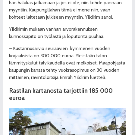
hän halukas jatkamaan ja jos ei ole, niin kohde pannaan
myyntiin. Kaupungillahan tämä ei mene niin, vaan
kohteet laitetaan julkiseen myyntiin, Yildirim sanoi.
Yildirimin mukaan vanhan arvorakennuksen
kunnossapito on työlästä ja loputonta puuhaa.
– Kustannusarvio seuraavien
kymmenen vuoden
korjauksista on 300 000 euroa. Yksistään talon
lämmityskulut talvikaudella ovat melkoiset. Maapohjasta
kaupungin kanssa tehty vuokrasopimus on 30 vuoden
mittainen, ravintoloitsija Emrah Yildirim luetteli.
Rastilan kartanosta tarjottiin 185 000
euroa