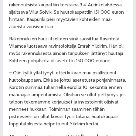
rakennuksista kaupattiin torstaina 3.4. Aurinkolahdessa
sijaitseva Villa Solvik. Se huutokaupattiin 151 000 euron
hintaan. Kaupunki perii myytävien kohteiden maa-
alueista vuosivuokraa.
Rakennuksen huusi itselleen siinä suosittua Ravintola
Vilamoa luotsaava ravintoloitsija Emrah Yildirim. Hän oli
myös rakennuksesta ainoan tarjouksen jättänyt huutaja.
Kohteen pohjahinta oli asetettu 150 000 euroon.
– Olin kyllä yllättynyt, ettei kukaan muu osallistunut
huutokauppaan. Ehkä se johtui asetetusta pohjahinnasta.
Korotin summaa tuhannella eurolla 10
sekuntia ennen
määräajan umpeutumista. Olisihan se ollut pettymys, jos
taloon tekemämme korjaukset ja investoinnit olisivat
menneet hukkaan. Toiminnan saaminen tähän
pisteeseen on ollut kovan työn takana, huutokaupan
lopputuloksesta helpottunut Yildirim kertoi.