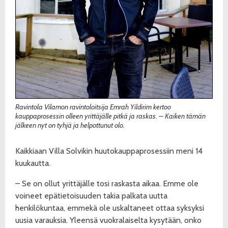
Ravintola Vilamon ravintoloitsija Emrah Yildirim kertoo
kauppaprosessin olleen yrittäjälle pitkä ja raskas. – Kaiken tämän
jälkeen nyt on tyhjä ja helpottunut olo.
Kaikkiaan Villa Solvikin huutokauppaprosessiin meni 14
kuukautta.
– Se on ollut yrittäjälle tosi raskasta aikaa. Emme ole
voineet epätietoisuuden takia palkata uutta
henkilökuntaa, emmekä ole uskaltaneet ottaa syksyksi
uusia varauksia. Yleensä vuokralaiselta kysytään, onko