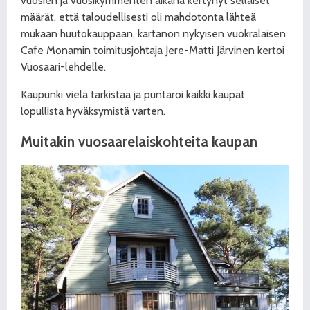
vuosien ja vuosikymmenten aikana kertynyt sellaiset
määrät, että taloudellisesti oli mahdotonta lähteä
mukaan huutokauppaan, kartanon nykyisen vuokralaisen
Cafe Monamin toimitusjohtaja Jere-Matti Järvinen kertoi
Vuosaari-lehdelle.
Kaupunki vielä tarkistaa ja puntaroi kaikki kaupat
lopullista hyväksymistä varten.
Muitakin vuosaarelaiskohteita kaupan