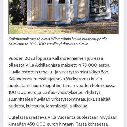
Kallahdenniemessä oleva Wickströmin huvila huutokaupattiin
helmikuussa 100 000 eurolla yhdistyksen nimiin.
Vuoden 2023 lopussa Kallahdenniemen juuressa
olleesta Villa Achilleonista maksettiin 73 000 euroa.
Huvila ostettiin urheilu- ja virkistystoimintakäyttöön.
Kallahdenniemessä sijaitseva Wickströmin huvila
puolestaan huutokaupattiin tämän vuoden helmikuussa
100 000 eurolla Lurifax-yhdistykselle. Yhdistys
suunnittelee huvilaan virkistystoimintaa, joka sisältää
taidetta,
kulttuuria, lemmikkejä ja ulkoilua.
Uutelassa sijaitseva Villa Vuosanta puolestaan myydään
kiinteään 450 000 euron hintaan. Tässä kohteessa