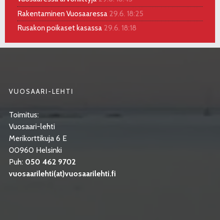
Rakentaminen Vuosaaressa
29.6. 18:25
Rusakon poikaset kasassa
29.6. 18:18
VUOSAARI-LEHTI
Toimitus:
Vuosaari-lehti
Merikorttikuja 6 E
00960 Helsinki
Puh:
050 462 9702
vuosaarilehti(at)vuosaarilehti.fi