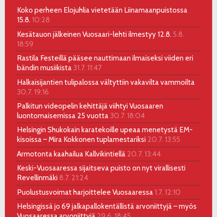
Koko perheen Elojuhlia vietetään Liinamaanpuistossa
15.8.
10:28
Kesätauon jälkeinen Vuosaari-lehti ilmestyy 12.8.
5.8.
18:59
Rastila Festeillä pääsee nauttimaan ilmaiseksi viiden eri
bändin musiikista
31.7. 11:47
Halkaisijantien tulipalossa vältyttiin vakavilta vammoilta
30.7. 19:16
Palkitun videopelin kehittäjä viihtyi Vuosaaren
luontomaisemissa 25 vuotta
30.7. 18:04
Helsingin Shukokain karatekoille upeaa menetystä EM-
kisoissa – Mira Kokkonen tuplamestariksi
20.7. 13:55
Armotonta kaahailua Kallvikintiellä
20.7. 13:44
Keski-Vuosaaressa sijaitseva puisto on nyt virallisesti
Revellinmäki
8.7. 21:24
Puolustusvoimat harjoittelee Vuosaaressa
1.7. 12:10
Helsingissä jo 69 jalkapallokentällistä arvoniittyjä – myös
Vuosaaressa arvoniittyjä
29.6. 18:45