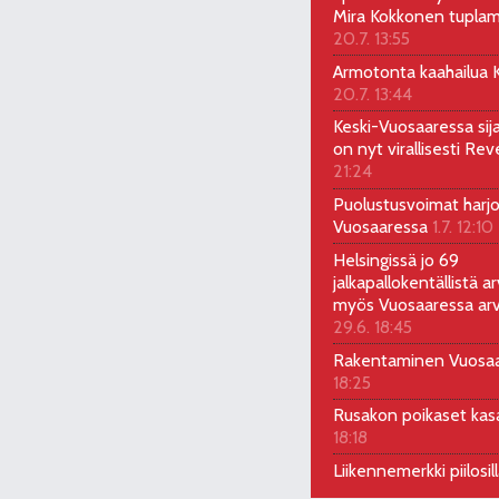
Mira Kokkonen tuplam
20.7. 13:55
Armotonta kaahailua Ka
20.7. 13:44
Keski-Vuosaaressa sij
on nyt virallisesti Rev
21:24
Puolustusvoimat harjo
Vuosaaressa
1.7. 12:10
Helsingissä jo 69
jalkapallokentällistä ar
myös Vuosaaressa arv
29.6. 18:45
Rakentaminen Vuosa
18:25
Rusakon poikaset ka
18:18
Liikennemerkki piilosil