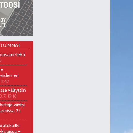
OTUIMMAT
uosaari-lehti
9
ee
viiden eri
 11:47
ossa vältyttiin
0.7. 19:16
ittäjä viihtyi
semissa 25
ratekoille
kisoissa –