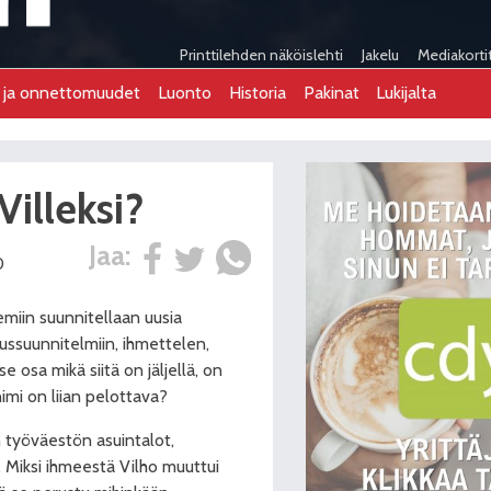
Printtilehden näköislehti
Jakelu
Mediakorti
t ja onnettomuudet
Luonto
Historia
Pakinat
Lukijalta
Villeksi?
Jaa:
0
semiin suunnitellaan uusia
ssuunnitelmiin, ihmettelen,
se osa mikä siitä on jäljellä, on
nimi on liian pelottava?
n työväestön asuintalot,
t. Miksi ihmeestä Vilho muuttui