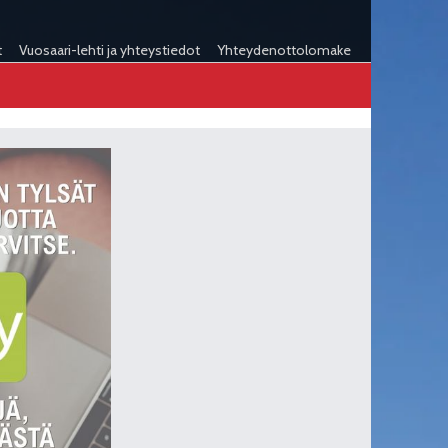
t
Vuosaari-lehti ja yhteystiedot
Yhteydenottolomake