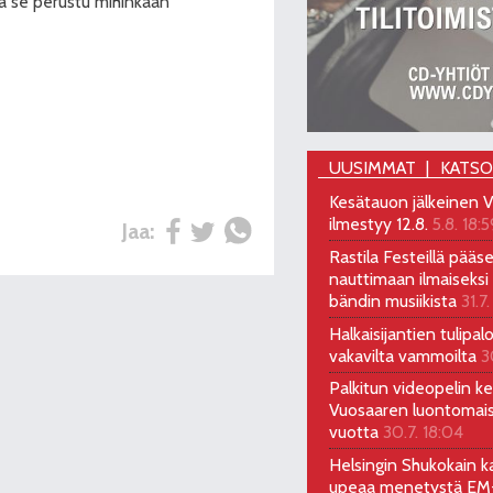
ikä se perustu mihinkään
UUSIMMAT
KATS
Kesätauon jälkeinen V
ilmestyy 12.8.
5.8. 18:5
Jaa:
Rastila Festeillä pääs
nauttimaan ilmaiseksi 
bändin musiikista
31.7.
Halkaisijantien tulipal
vakavilta vammoilta
3
Palkitun videopelin keh
Vuosaaren luontomai
vuotta
30.7. 18:04
Helsingin Shukokain ka
upeaa menetystä EM-