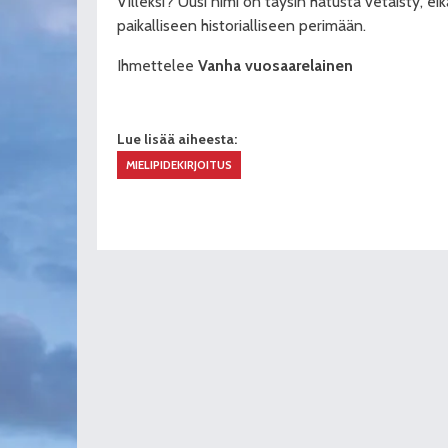
Villeksi? Uusi nimi on täysin hatusta vetäisty, e
paikalliseen historialliseen perimään.
Ihmettelee
Vanha vuosaarelainen
Lue lisää aiheesta:
MIELIPIDEKIRJOITUS