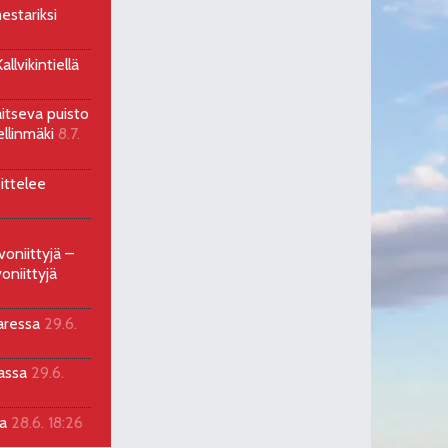
estariksi
llvikintiellä
aitseva puisto
ellinmäki
8.7.
ittelee
voniittyjä –
oniittyjä
aressa
29.6.
sassa
29.6.
la
28.6. 18:26