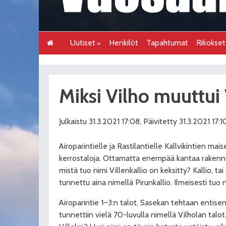
Uutiset
Henkilöt
Tapahtumat
Rikokse
Miksi Vilho muuttui 
Julkaistu 31.3.2021 17:08, Päivitetty 31.3.2021 17:1
Airoparintielle ja Rastilantielle Kallvikintien mai
kerrostaloja. Ottamatta enempää kantaa rakennu
mistä tuo nimi Villenkallio on keksitty? Kallio, tai 
tunnettu aina nimellä Pirunkallio. Ilmeisesti tuo 
Airoparintie 1–3:n talot, Sasekan tehtaan entise
tunnettiin vielä 70-luvulla nimellä Vilholan talo