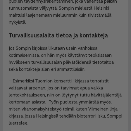
puolen täydennysrakentaminen, joka vähentää paikan
tunnusomaista väljyyttä. Sompin mielestä Helsinki
mahtuisi laajenemaan mieluummin kuin tiivistämällä
nykyistä.
Turvallisuusalalta tietoa ja kontakteja
Jos Sompin kirjoissa liikutaan usein vanhoissa
kotimaisemissa, on hän myös käyttänyt teoksissaan
hyväkseen turvallisuusalan päivätöidensä tietotaitoa
sekä kontakteja alan eri ammattilaisiin.
– Esimerkiksi Tuomion konsertti -kirjassa terroristit
valtaavat areenan. Jos on tarvinnut apua vaikka
lentokohtaukseen, niin on löytynyt tuttu hävittäjälentäjä
kertomaan asiasta.
Työn puolesta ymmärtää myös,
miten viranomaisyhteistyö toimii, kuten Viimeinen linja -
kirjassa, jossa Helsingissä tehdään bioterrori-isku, Somppi
luettelee.