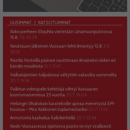
UUSIMMAT
KATSOTUIMMAT
Koko perheen Elojuhlia vietetään Liinamaanpuistossa
15.8.
7.8. 10:28
Kesätauon jälkeinen Vuosaari-lehti ilmestyy 12.8.
5.8.
18:59
Rastila Festeillä pääsee nauttimaan ilmaiseksi viiden eri
bändin musiikista
31.7. 11:47
Halkaisijantien tulipalossa vältyttiin vakavilta vammoilta
30.7. 19:16
Palkitun videopelin kehittäjä viihtyi Vuosaaren
luontomaisemissa 25 vuotta
30.7. 18:04
Helsingin Shukokain karatekoille upeaa menetystä EM-
kisoissa – Mira Kokkonen tuplamestariksi
20.7. 13:55
Armotonta kaahailua Kallvikintiellä
20.7. 13:44
Keski-Vuosaaressa sijaitseva puisto on nyt virallisesti