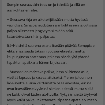
Sompin seuraavakin teos on jo tekeillä, ja sillä on
ajankohtainen aihe.
– Seuraava kirja on alkutekijöissään, mutta hyvässä
vauhdissa. Siinä paneudutaan ajankohtaiseen ja uutisissa
paljon olleeseen jengiytymisilmiöön sekä
katuväkivaltaan, hän paljastaa.
Itä-Helsinkiä suurena osana itseään pitävää Somppia ei
ehkä enää saada takaisin vuosaarelaiseksi, mutta
kaupunginosa saatetaan jatkossa nähdä yhä yhtenä
tapahtumapaikkana hänen kirjoissaan.
– Vuosaari on mahtava paikka, jossa oli hienoa asua,
viettää lapsuus ja kasvaa aikuiseksi. Meren ja luonnon
läheisyyttä ei aina välttämättä osaa arvostaa, kun ne
ovat itsestäänselvyyksinä silmien edessä, mutta siellä
ne kaikki olivat käden ulottuvilla. Nykyään sieltä löytyvät
myös kaikki palvelut kattavasti. Ylpeänä ajattelen, miten