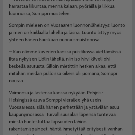
harrastaa liikuntaa, mennä kalaan, pyöräillä ja liikkua
luonnossa, Somppi muistelee.
Sompin mieleen on Vuosaaren luonnonläheisyys: luonto
ja meri on kaikkialla lähellä ja läsnä.
Luonto liittyy myös
yhteen hänen hauskaan nuoruusmuistoonsa.
– Kun olimme kaverien kanssa puistikossa viettämässä
iltaa nykyisen Lidlin lähellä, niin iso hirvi käveli ohi
keskellä asutusta. Silloin mietittiin hetken aikaa, että
mitähän meidän pulloissa oikein oli juomana, Somppi
nauraa.
Vaimonsa ja lastensa kanssa nykyään Pohjois-
Helsingissä asuva Somppi vierailee yhä usein
Vuosaaressa, sillä hänen perhettään ja ystäviään asuu
kaupunginosassa. Turvallisuusalan läpensä tuntevaa
miestä huolestuttaa lapsuuden lähiön
rakentamispaineet, häntä ihmetyttää erityisesti vanhan