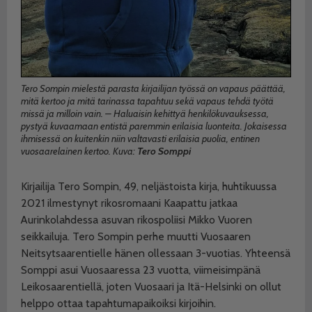
Tero Sompin mielestä parasta kirjailijan työssä on vapaus päättää,
mitä kertoo ja mitä tarinassa tapahtuu sekä vapaus tehdä työtä
missä ja milloin vain. – Haluaisin kehittyä henkilökuvauksessa,
pystyä kuvaamaan entistä paremmin erilaisia luonteita. Jokaisessa
ihmisessä on kuitenkin niin valtavasti erilaisia puolia, entinen
vuosaarelainen kertoo. Kuva:
Tero Somppi
Kirjailija Tero Sompin, 49, neljästoista kirja, huhtikuussa
2021 ilmestynyt rikosromaani Kaapattu jatkaa
Aurinkolahdessa asuvan rikospoliisi Mikko Vuoren
seikkailuja. Tero Sompin perhe muutti Vuosaaren
Neitsytsaarentielle hänen ollessaan 3-vuotias. Yhteensä
Somppi asui Vuosaaressa 23 vuotta, viimeisimpänä
Leikosaarentiellä, joten Vuosaari ja Itä-Helsinki on ollut
helppo ottaa tapahtumapaikoiksi kirjoihin.