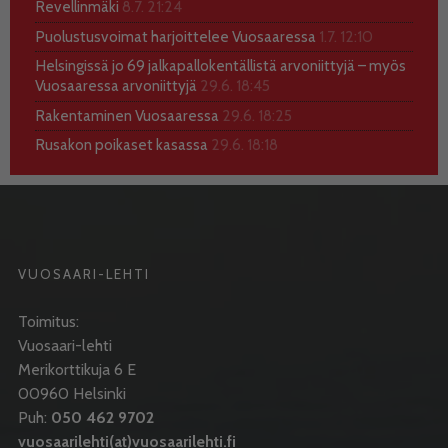
Revellinmäki
8.7. 21:24
Puolustusvoimat harjoittelee Vuosaaressa
1.7. 12:10
Helsingissä jo 69 jalkapallokentällistä arvoniittyjä – myös
Vuosaaressa arvoniittyjä
29.6. 18:45
Rakentaminen Vuosaaressa
29.6. 18:25
Rusakon poikaset kasassa
29.6. 18:18
VUOSAARI-LEHTI
Toimitus:
Vuosaari-lehti
Merikorttikuja 6 E
00960 Helsinki
Puh:
050 462 9702
vuosaarilehti(at)vuosaarilehti.fi