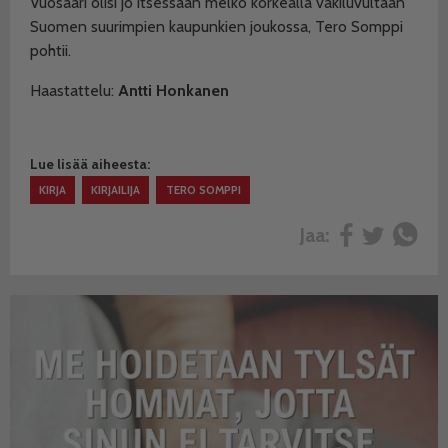
Vuosaari olisi jo itsessään melko korkealla väkiluvultaan
Suomen suurimpien kaupunkien joukossa, Tero Somppi
pohtii.
Haastattelu:
Antti Honkanen
Lue lisää aiheesta:
KIRJA
KIRJAILIJA
TERO SOMPPI
Jaa: