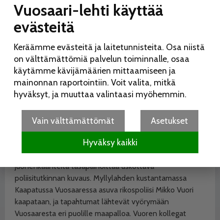
Vuosaari-lehti käyttää
evästeitä
Keräämme evästeitä ja laitetunnisteita. Osa niistä
Tero Somppi: Kaapattu.
on välttämättömiä palvelun toiminnalle, osaa
Kustantaja: Myllylahti.
käytämme kävijämäärien mittaamiseen ja
Sivumäärä: 332.
mainonnan raportointiin. Voit valita, mitkä
hyväksyt, ja muuttaa valintaasi myöhemmin.
Vauhdikkaita käänteitä, uskottavaa
tutkintaa
Vain välttämättömät
Asetukset
Tero Somppi käyttää paljon aikaa romaaniensa
Hyväksy kaikki
pohjustukseen, niitä voisi kuvailla Jarkko Sipilän ja Max
Seeckin miksauksiksi: vauhdikkaita, usein kansainvälisiä
juonenkäänteitä tasapainoittaa uskottava
poliisitutkinnan kuvaus. Myllylahden kustantamassa
Kaapatussa Vuosaaressa asuva rikospoliisi Mikko Vuori
kaapataan, ja tapahtumat lähtevät vyörymään
Vuosaaresta eri puolille maapalloa. Vuoren kollegat