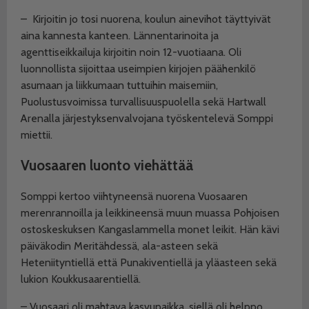
–
Kirjoitin jo tosi nuorena, koulun ainevihot täyttyivät
aina kannesta kanteen. Lännentarinoita ja
agenttiseikkailuja kirjoitin noin 12-vuotiaana. Oli
luonnollista sijoittaa useimpien kirjojen päähenkilö
asumaan ja liikkumaan tuttuihin maisemiin,
Puolustusvoimissa turvallisuuspuolella sekä Hartwall
Arenalla järjestyksenvalvojana työskentelevä Somppi
miettii.
Vuosaaren luonto viehättää
Somppi kertoo viihtyneensä nuorena Vuosaaren
merenrannoilla ja leikkineensä muun muassa Pohjoisen
ostoskeskuksen Kangaslammella monet leikit. Hän kävi
päiväkodin Meritähdessä, ala-asteen sekä
Heteniityntiellä että Punakiventiellä ja yläasteen sekä
lukion Koukkusaarentiellä.
– Vuosaari oli mahtava kasvupaikka, siellä oli helppo