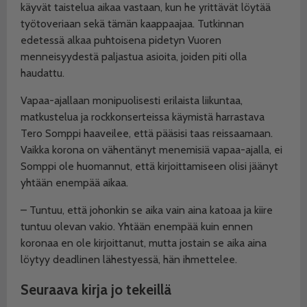
käyvät taistelua aikaa vastaan, kun he yrittävät löytää
työtoveriaan sekä tämän kaappaajaa. Tutkinnan
edetessä alkaa puhtoisena pidetyn Vuoren
menneisyydestä paljastua asioita, joiden piti olla
haudattu.
Vapaa-ajallaan monipuolisesti erilaista liikuntaa,
matkustelua ja rockkonserteissa käymistä harrastava
Tero Somppi haaveilee, että pääsisi taas reissaamaan.
Vaikka korona on vähentänyt menemisiä vapaa-ajalla, ei
Somppi ole huomannut, että kirjoittamiseen olisi jäänyt
yhtään enempää aikaa.
– Tuntuu, että johonkin se aika vain aina katoaa ja kiire
tuntuu olevan vakio. Yhtään enempää kuin ennen
koronaa en ole kirjoittanut, mutta jostain se aika aina
löytyy deadlinen lähestyessä, hän ihmettelee.
Seuraava kirja jo tekeillä