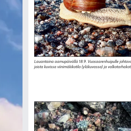
Lauantaina aamupäivällä 18.9. Vuosaarenhuipulle johtavalla 
joista kuvissa viinimäkikotilo (yläkuvassa) ja valkotarhakot