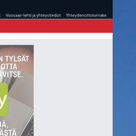
t
Vuosaari-lehti ja yhteystiedot
Yhteydenottolomake