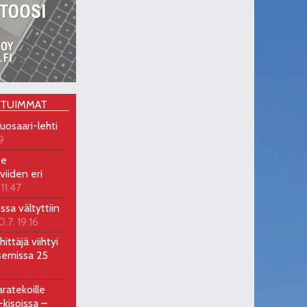
OTUIMMAT
uosaari-lehti
9
ee
viiden eri
 11:47
ossa vältyttiin
0.7. 19:16
ittäjä viihtyi
semissa 25
ratekoille
kisoissa –