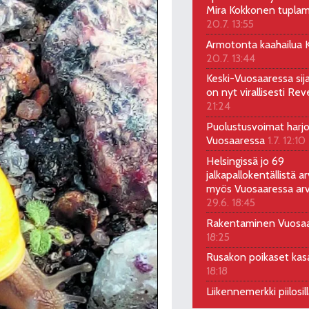
Mira Kokkonen tuplam
20.7. 13:55
Armotonta kaahailua Ka
20.7. 13:44
Keski-Vuosaaressa sij
on nyt virallisesti Rev
21:24
Puolustusvoimat harjo
Vuosaaressa
1.7. 12:10
Helsingissä jo 69
jalkapallokentällistä ar
myös Vuosaaressa arv
29.6. 18:45
Rakentaminen Vuosa
18:25
Rusakon poikaset ka
18:18
Liikennemerkki piilosil