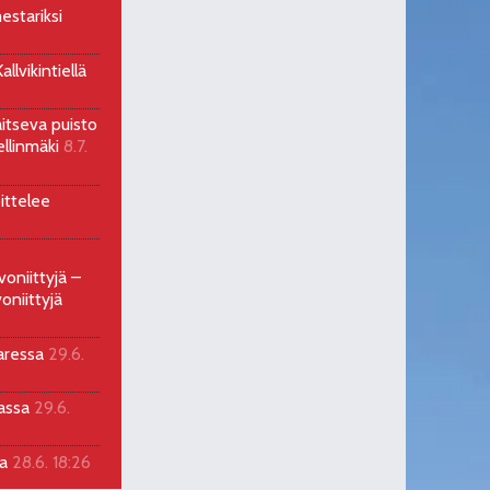
estariksi
llvikintiellä
aitseva puisto
ellinmäki
8.7.
ittelee
voniittyjä –
oniittyjä
aressa
29.6.
sassa
29.6.
la
28.6. 18:26