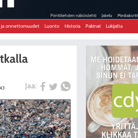
Printtilehden näköislehti
Jakelu
Mediakorti
t ja onnettomuudet
Luonto
Historia
Pakinat
Lukijalta
tkalla
Jaa:
:43