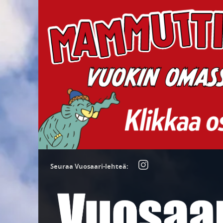
Seuraa Vuosaari-lehteä: