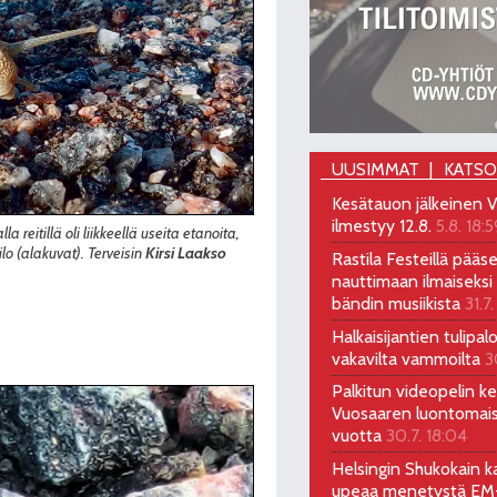
UUSIMMAT
KATS
Kesätauon jälkeinen V
ilmestyy 12.8.
5.8. 18:5
reitillä oli liikkeellä useita etanoita,
ilo (alakuvat). Terveisin
Kirsi Laakso
Rastila Festeillä pääs
nauttimaan ilmaiseksi 
bändin musiikista
31.7.
Halkaisijantien tulipal
vakavilta vammoilta
3
Palkitun videopelin keh
Vuosaaren luontomai
vuotta
30.7. 18:04
Helsingin Shukokain ka
upeaa menetystä EM-