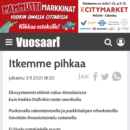
Itkemme pihkaa
Jaa:
Julkaistu 3.11.2021 18:20
Ekosysteemin elämä valuu
tiimalasissa
kuin hiekka
Kallvikin ranta-aavikolla.
Purkavalla rakentamisella
ja parkkitalojen viherkatoilla
hävitään ilmastotaistelu
satanolla.
Ei löydy satakielelle puuta,