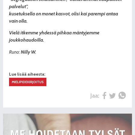
palvelut”,
kusetuksella on monet kasvot,
olisi kai parempi antaa
vain olla.
Vielä itkemme yhdessä pihkaa mäntyjemme
joukkohaudoilla.
Runo:
Nilly W.
Lue lisää aiheesta:
MIELIPIDEKIRJOITUS
Jaa: