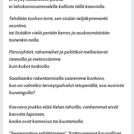
ei lahokaviosammalelle kalliota tällä kaaviolla.
Tehdään tuohon torni, sen
sisään neljäkymmentä
asuntoa,
tai lisääkin vielä perään kerros ja asukasmäärään
toinenkin nolla.
Pörssiyhtiöt, rahamiehet ja
poliitikot mellastavat
rannoilla ja metsissämme
kuin
kukot tunkiolla.
Saadaanko rakentamisella
saaremme kuntoon,
kun on valmiiksi
terveyspalvelut retuperällä,
osa nuorista
hunningolla?
Kasvava joukko
elää Kelan rahoilla,
vanhemmat eivät
kasvata
lapsiaan,
koska ovat kamoissa
tai kuutamolla.
”Segregaation selättäminen”, ”kattavammat kaupalliset