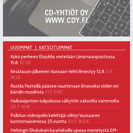
UUSIMMAT
KATSOTUIMMAT
Koko perheen Elojuhlia vietetään Liinamaanpuistossa
15.8.
10:28
Kesätauon jälkeinen Vuosaari-lehti ilmestyy 12.8.
5.8.
18:59
Rastila Festeillä pääsee nauttimaan ilmaiseksi viiden eri
bändin musiikista
31.7. 11:47
Halkaisijantien tulipalossa vältyttiin vakavilta vammoilta
30.7. 19:16
Palkitun videopelin kehittäjä viihtyi Vuosaaren
luontomaisemissa 25 vuotta
30.7. 18:04
Helsingin Shukokain karatekoille upeaa menetystä EM-