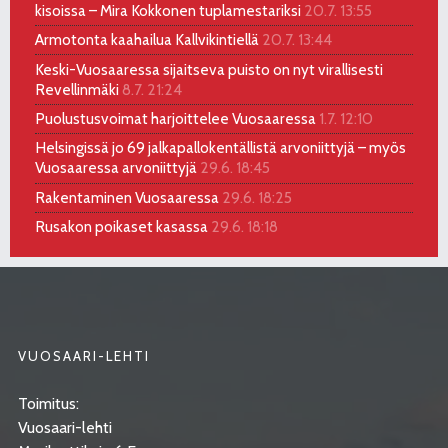
kisoissa – Mira Kokkonen tuplamestariksi
20.7. 13:55
Armotonta kaahailua Kallvikintiellä
20.7. 13:44
Keski-Vuosaaressa sijaitseva puisto on nyt virallisesti
Revellinmäki
8.7. 21:24
Puolustusvoimat harjoittelee Vuosaaressa
1.7. 12:10
Helsingissä jo 69 jalkapallokentällistä arvoniittyjä – myös
Vuosaaressa arvoniittyjä
29.6. 18:45
Rakentaminen Vuosaaressa
29.6. 18:25
Rusakon poikaset kasassa
29.6. 18:18
VUOSAARI-LEHTI
Toimitus:
Vuosaari-lehti