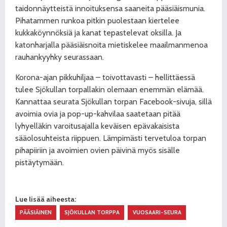
taidonnäytteistä innoituksensa saaneita pääsiäismunia.
Pihatammen runkoa pitkin puolestaan kiertelee
kukkaköynnöksiä ja kanat tepastelevat oksilla. Ja
katonharjalla pääsiäisnoita mietiskelee maailmanmenoa
rauhankyyhky seurassaan.
Korona-ajan pikkuhiljaa – toivottavasti – hellittäessä
tulee Sjökullan torpallakin olemaan enemmän elämää.
Kannattaa seurata Sjökullan torpan Facebook-sivuja, sillä
avoimia ovia ja pop-up-kahvilaa saatetaan pitää
lyhyelläkin varoitusajalla keväisen epävakaisista
sääolosuhteista riippuen. Lämpimästi tervetuloa torpan
pihapiiriin ja avoimien ovien päivinä myös sisälle
pistäytymään.
Lue lisää aiheesta:
PÄÄSIÄINEN
SJÖKULLAN TORPPA
VUOSAARI-SEURA