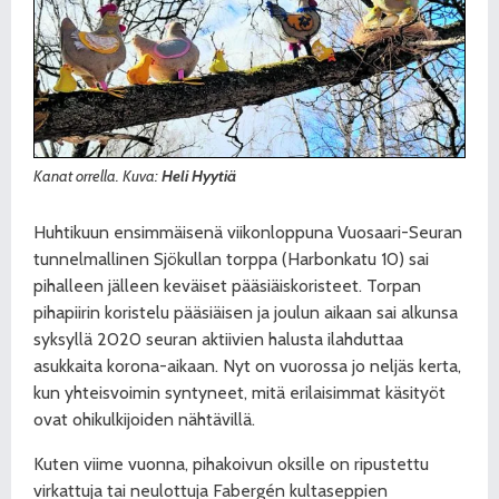
Kanat orrella. Kuva:
Heli Hyytiä
Huhtikuun ensimmäisenä viikonloppuna Vuosaari-Seuran
tunnelmallinen Sjökullan torppa (Harbonkatu 10) sai
pihalleen jälleen keväiset pääsiäiskoristeet. Torpan
pihapiirin koristelu pääsiäisen ja joulun aikaan sai alkunsa
syksyllä 2020 seuran aktiivien halusta ilahduttaa
asukkaita korona-aikaan. Nyt on vuorossa jo neljäs kerta,
kun yhteisvoimin syntyneet, mitä erilaisimmat käsityöt
ovat ohikulkijoiden nähtävillä.
Kuten viime vuonna, pihakoivun oksille on ripustettu
virkattuja tai neulottuja Fabergén kultaseppien