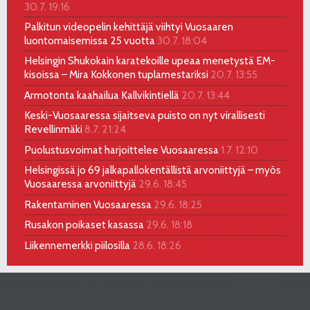
30.7. 19:16
Palkitun videopelin kehittäjä viihtyi Vuosaaren
luontomaisemissa 25 vuotta
30.7. 18:04
Helsingin Shukokain karatekoille upeaa menetystä EM-
kisoissa – Mira Kokkonen tuplamestariksi
20.7. 13:55
Armotonta kaahailua Kallvikintiellä
20.7. 13:44
Keski-Vuosaaressa sijaitseva puisto on nyt virallisesti
Revellinmäki
8.7. 21:24
Puolustusvoimat harjoittelee Vuosaaressa
1.7. 12:10
Helsingissä jo 69 jalkapallokentällistä arvoniittyjä – myös
Vuosaaressa arvoniittyjä
29.6. 18:45
Rakentaminen Vuosaaressa
29.6. 18:25
Rusakon poikaset kasassa
29.6. 18:18
Liikennemerkki piilosilla
28.6. 18:26