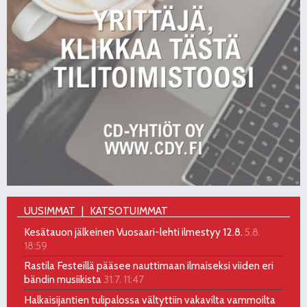
UUSIMMAT
KATSOTUIMMAT
Kesätauon jälkeinen Vuosaari-lehti ilmestyy 12.8.
5.8.
18:59
Rastila Festeillä pääsee nauttimaan ilmaiseksi viiden eri
bändin musiikista
31.7. 11:47
Halkaisijantien tulipalossa vältyttiin vakavilta vammoilta