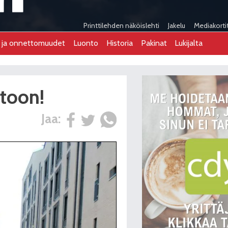
Printtilehden näköislehti
Jakelu
Mediakorti
t ja onnettomuudet
Luonto
Historia
Pakinat
Lukijalta
toon!
Jaa: