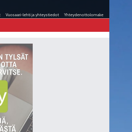
t
Vuosaari-lehti ja yhteystiedot
Yhteydenottolomake