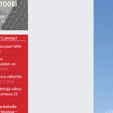
OTUIMMAT
uosaari-lehti
9
ee
viiden eri
 11:47
ossa vältyttiin
0.7. 19:16
ittäjä viihtyi
semissa 25
ratekoille
kisoissa –