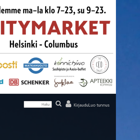
Kirjaudu
Luo tunnus