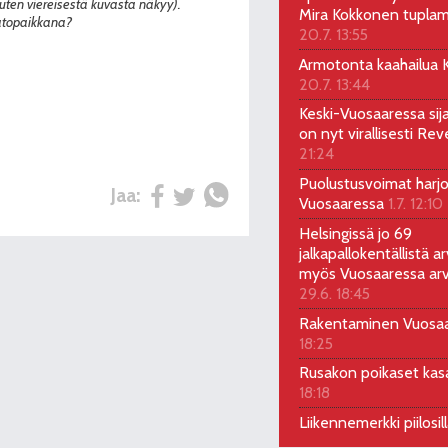
kuten viereisestä kuvasta näkyy).
Mira Kokkonen tuplam
atopaikkana?
20.7. 13:55
Armotonta kaahailua Ka
20.7. 13:44
Keski-Vuosaaressa sij
on nyt virallisesti Rev
21:24
Puolustusvoimat harjo
Jaa:
Vuosaaressa
1.7. 12:10
Helsingissä jo 69
jalkapallokentällistä ar
myös Vuosaaressa arv
29.6. 18:45
Rakentaminen Vuosa
18:25
Rusakon poikaset ka
18:18
Liikennemerkki piilosil