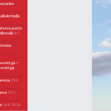
estariksi
llvikintiellä
aitseva puisto
ellinmäki
8.7.
ittelee
voniittyjä –
oniittyjä
aressa
29.6.
sassa
29.6.
la
28.6. 18:26