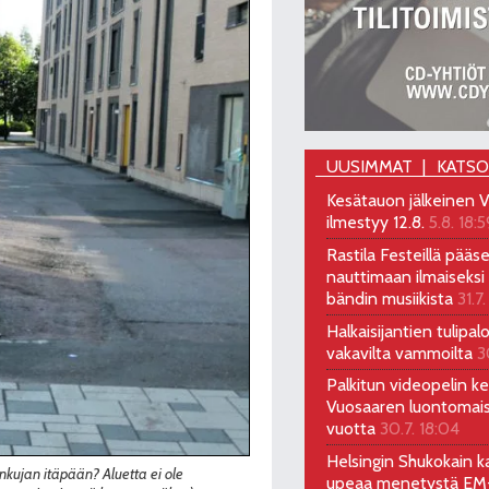
UUSIMMAT
KATS
Kesätauon jälkeinen V
ilmestyy 12.8.
5.8. 18:5
Rastila Festeillä pääs
nauttimaan ilmaiseksi 
bändin musiikista
31.7.
Halkaisijantien tulipal
vakavilta vammoilta
3
Palkitun videopelin keh
Vuosaaren luontomai
vuotta
30.7. 18:04
Helsingin Shukokain ka
kujan itäpään? Aluetta ei ole
upeaa menetystä EM-