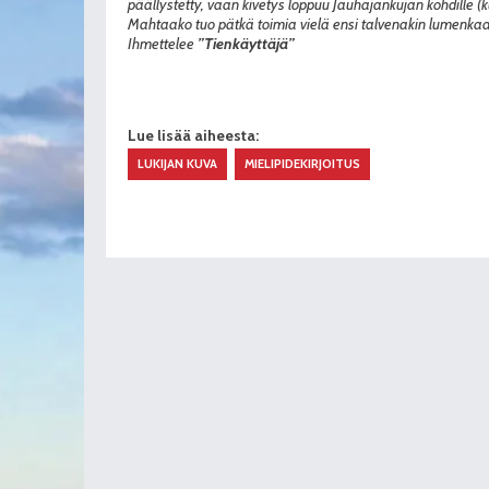
päällystetty, vaan kivetys loppuu Jauhajankujan kohdille (
Mahtaako tuo pätkä toimia vielä ensi talvenakin lumenka
Ihmettelee
”Tienkäyttäjä”
Lue lisää aiheesta:
LUKIJAN KUVA
MIELIPIDEKIRJOITUS