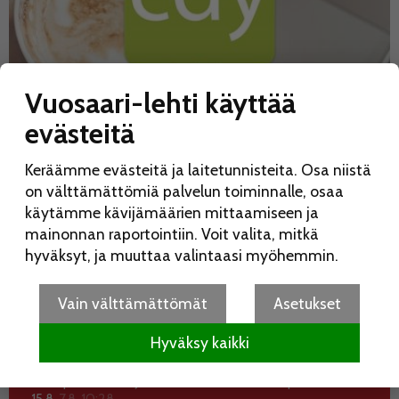
Vuosaari-lehti käyttää
evästeitä
Keräämme evästeitä ja laitetunnisteita. Osa niistä
on välttämättömiä palvelun toiminnalle, osaa
käytämme kävijämäärien mittaamiseen ja
mainonnan raportointiin. Voit valita, mitkä
hyväksyt, ja muuttaa valintaasi myöhemmin.
Vain välttämättömät
Asetukset
Hyväksy kaikki
UUSIMMAT
KATSOTUIMMAT
Koko perheen Elojuhlia vietetään Liinamaanpuistossa
15.8.
7.8. 10:28