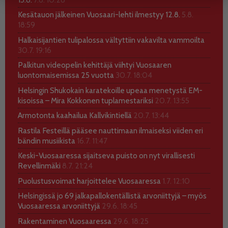
Kesätauon jälkeinen Vuosaari-lehti ilmestyy 12.8.
5.8.
18:59
Halkaisijantien tulipalossa vältyttiin vakavilta vammoilta
30.7. 19:16
Palkitun videopelin kehittäjä viihtyi Vuosaaren
luontomaisemissa 25 vuotta
30.7. 18:04
Helsingin Shukokain karatekoille upeaa menetystä EM-
kisoissa – Mira Kokkonen tuplamestariksi
20.7. 13:55
Armotonta kaahailua Kallvikintiellä
20.7. 13:44
Rastila Festeillä pääsee nauttimaan ilmaiseksi viiden eri
bändin musiikista
16.7. 11:47
Keski-Vuosaaressa sijaitseva puisto on nyt virallisesti
Revellinmäki
8.7. 21:24
Puolustusvoimat harjoittelee Vuosaaressa
1.7. 12:10
Helsingissä jo 69 jalkapallokentällistä arvoniittyjä – myös
Vuosaaressa arvoniittyjä
29.6. 18:45
Rakentaminen Vuosaaressa
29.6. 18:25