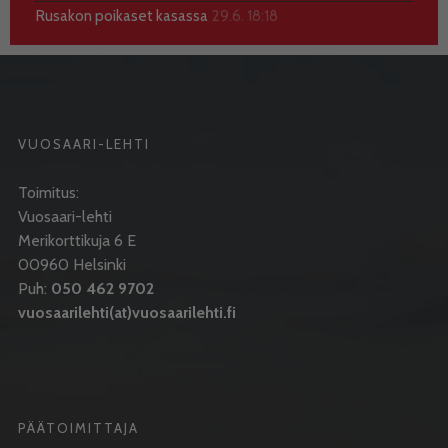
Rusakon poikaset kasassa
29.6. 18:18
VUOSAARI-LEHTI
Toimitus:
Vuosaari-lehti
Merikorttikuja 6 E
00960 Helsinki
Puh:
050 462 9702
vuosaarilehti(at)vuosaarilehti.fi
PÄÄTOIMITTAJA