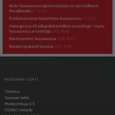
Keski-Vuosaaressa sijaitseva puisto on nyt virallisesti
Revellinmäki
8.7. 21:24
Puolustusvoimat harjoittelee Vuosaaressa
1.7. 12:10
Helsingissä jo 69 jalkapallokentällistä arvoniittyjä – myös
Vuosaaressa arvoniittyjä
29.6. 18:45
Rakentaminen Vuosaaressa
29.6. 18:25
Rusakon poikaset kasassa
29.6. 18:18
VUOSAARI-LEHTI
Toimitus:
Vuosaari-lehti
Merikorttikuja 6 E
00960 Helsinki