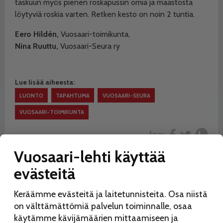
taskuun myös pienen roskapussin omia ja maastosta
löytyviä roskia varten. Retken kesto on noin 2 tuntia.
Eero Hildén,
Vuosaari-toimikunta,
Nina Ruuttu,
Vuosaari-Seura ry
Lue lisää aiheesta:
LUONTO
TAPAHTUMA
VUOSAARI-SEURA
VUOSAARI-TOIMIKUNTA
Jaa:
Vuosaari-lehti käyttää
evästeitä
Keräämme evästeitä ja laitetunnisteita. Osa niistä
on välttämättömiä palvelun toiminnalle, osaa
käytämme kävijämäärien mittaamiseen ja