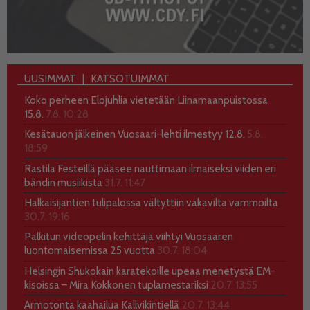
UUSIMMAT
KATSOTUIMMAT
Koko perheen Elojuhlia vietetään Liinamaanpuistossa
15.8.
7.8. 10:28
Kesätauon jälkeinen Vuosaari-lehti ilmestyy 12.8.
5.8.
18:59
Rastila Festeillä pääsee nauttimaan ilmaiseksi viiden eri
bändin musiikista
31.7. 11:47
Halkaisijantien tulipalossa vältyttiin vakavilta vammoilta
30.7. 19:16
Palkitun videopelin kehittäjä viihtyi Vuosaaren
luontomaisemissa 25 vuotta
30.7. 18:04
Helsingin Shukokain karatekoille upeaa menetystä EM-
kisoissa – Mira Kokkonen tuplamestariksi
20.7. 13:55
Armotonta kaahailua Kallvikintiellä
20.7. 13:44