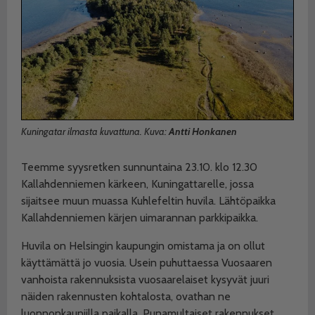
Kuningatar ilmasta kuvattuna. Kuva:
Antti Honkanen
Teemme syysretken sunnuntaina 23.10. klo 12.30
Kallahdenniemen kärkeen, Kuningattarelle, jossa
sijaitsee muun muassa Kuhlefeltin huvila. Lähtöpaikka
Kallahdenniemen kärjen uimarannan parkkipaikka.
Huvila on Helsingin kaupungin omistama ja on ollut
käyttämättä jo vuosia. Usein puhuttaessa Vuosaaren
vanhoista rakennuksista vuosaarelaiset kysyvät juuri
näiden rakennusten kohtalosta, ovathan ne
luonnonkauniilla paikalla. Punamultaiset rakennukset