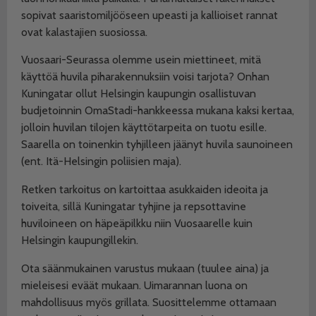
sopivat saaristomiljööseen upeasti ja kallioiset rannat
ovat kalastajien suosiossa.
Vuosaari-Seurassa olemme usein miettineet, mitä
käyttöä huvila piharakennuksiin voisi tarjota? Onhan
Kuningatar ollut Helsingin kaupungin osallistuvan
budjetoinnin OmaStadi-hankkeessa mukana kaksi kertaa,
jolloin huvilan tilojen käyttötarpeita on tuotu esille.
Saarella on toinenkin tyhjilleen jäänyt huvila saunoineen
(ent. Itä-Helsingin poliisien maja).
Retken tarkoitus on kartoittaa asukkaiden ideoita ja
toiveita, sillä Kuningatar tyhjine ja repsottavine
huviloineen on häpeäpilkku niin Vuosaarelle kuin
Helsingin kaupungillekin.
Ota säänmukainen varustus mukaan (tuulee aina) ja
mieleisesi eväät mukaan. Uimarannan luona on
mahdollisuus myös grillata. Suosittelemme ottamaan