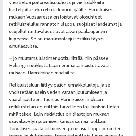
yleistietoa jääturvallisuudesta ja vie halukkaita
luistelijoita sekä ryhmiä luonnonjäälle. Hannikaisen
mukaan Vuosaaressa on loistavat olosuhteet
retkiluistelulle: rannaton ulappa, suojaiset lahdelmat ja
suojellut ranta-alueet ovat aivan pääkaupungin
kupeessa. Se on maailmanlaajuisestikin täysin
ainutlaatuista.
– Jo muutama luistimenpotku riittää, niin pääsee
Helsingin ruuhkista Lapin erämaita muistuttavaan
rauhaan, Hannikainen maalailee.
Retkiluisteluun liittyy paljon ennakkoluuloja, ja se
yhdistetään usein veden varaan joutumiseen ja
vaarallisuuteen. Tuomas Hannikaisen mukaan
retkiluistelun on erittäin turvallinen laji, kunhan tietää
mitä tekee. Lajin riskialttius on tilastojen mukaan
sauvakävelyn ja uimisen kanssa samaa luokkaa.
Turvallisen jäällä liikkumisen perusasiat oppii jo kuuden
tunnin koulutuksessa. Ilman tietoutta ja turvavarusteita