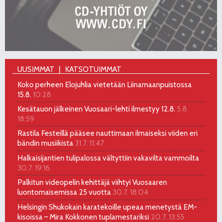
UUSIMMAT
KATSOTUIMMAT
Koko perheen Elojuhlia vietetään Liinamaanpuistossa
15.8.
10:28
Kesätauon jälkeinen Vuosaari-lehti ilmestyy 12.8.
5.8.
18:59
Rastila Festeillä pääsee nauttimaan ilmaiseksi viiden eri
bändin musiikista
31.7. 11:47
Halkaisijantien tulipalossa vältyttiin vakavilta vammoilta
30.7. 19:16
Palkitun videopelin kehittäjä viihtyi Vuosaaren
luontomaisemissa 25 vuotta
30.7. 18:04
Helsingin Shukokain karatekoille upeaa menetystä EM-
kisoissa – Mira Kokkonen tuplamestariksi
20.7. 13:55