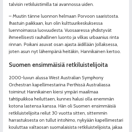
talvisin retkiluistimilla tai avannossa uiden.
– Muutin tänne luonnon helmaan Porvoon saaristosta.
Ihastuin paikkaan, kun olin kulttuurikeskuksessa
luennoimassa luovuudesta. Vuosaaressa yhdistyvät
ihmeellisesti rauhallinen luonto ja vilkas urbaanius rinta
rinnan. Poikani asuvat osan ajasta äidillään Jollaksessa,
joten asun nyt lähempänä heitäkin, Hannikainen kertoo.
Suomen ensimmäisiä
retkiluistelijoita
2000-luvun alussa West Australian Symphony
Orchestran kapellimestarina Perthissä Australiassa
toiminut Hannikainen kiersi ympäri maailmaa
tahtipuikkoa heiluttaen, kunnes halusi olla enemmän
kotona lastensa kanssa. Hän oli Suomen ensimmäisiä
retkiluistelijoita reilut 30 vuotta sitten, sittemmin
harrastuksesta on tullut intohimo, nykyään kapellimestari
kouluttaa valtaosan suomalaisista retkiluistelijoista, jakaa