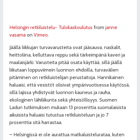
Helsingin retkiluistelu- Tulokaskoulutus
from
janne
vasama
on
Vimeo
.
Jäällä liikkujan turvavarusteita ovat jääsauva, naskalit,
heittoliina, kelluttava reppu sekä tärkeimpänä kaveri ja
maalaisjärki. Varusteita pitää osata käyttää, sillä jäällä
liikutaan loppuviimein luonnon ehdoilla, turvavälien
pitäminen on retkiluistelijan perustaitoja. Hannikainen
haluaisi, että vesistöt olisivat ympärivuotisessa käytössä,
sillä lajissa yhdistyvät luonnon kauneus ja rauha,
ekologinen lähiliikunta sekä yhteisöllisyys. Suomen
Ladun tutkimuksen mukaan 13 prosenttia suomalaisista
aikuisista haluaisi tutustua retkiluisteluun ja jo 7
prosenttia sitä harrastaa.
– Helsingissä ei ole aurattua matkaluistelurataa, kuten