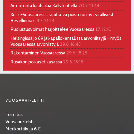
Armotonta kaahailua Kallvikintiellä
20.7. 13:44
Keski-Vuosaaressa sijaitseva puisto on nyt virallisesti
Revellinmäki
8.7. 21:24
Puolustusvoimat harjoittelee Vuosaaressa
1.7. 12:10
Helsingissä jo 69 jalkapallokentällistä arvoniittyjä – myös
Vuosaaressa arvoniittyjä
29.6. 18:45
Rakentaminen Vuosaaressa
29.6. 18:25
Rusakon poikaset kasassa
29.6. 18:18
VUOSAARI-LEHTI
Toimitus:
Vuosaari-lehti
Merikorttikuja 6 E