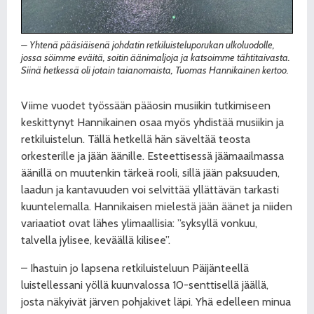
– Yhtenä pääsiäisenä johdatin retkiluisteluporukan ulkoluodolle,
jossa söimme eväitä, soitin äänimaljoja ja katsoimme tähtitaivasta.
Siinä hetkessä oli jotain taianomaista, Tuomas Hannikainen kertoo.
Viime vuodet työssään pääosin musiikin tutkimiseen
keskittynyt Hannikainen osaa myös yhdistää musiikin ja
retkiluistelun. Tällä hetkellä hän säveltää teosta
orkesterille ja jään äänille. Esteettisessä jäämaailmassa
äänillä on muutenkin tärkeä rooli, sillä jään paksuuden,
laadun ja kantavuuden voi selvittää yllättävän tarkasti
kuuntelemalla. Hannikaisen mielestä jään äänet ja niiden
variaatiot ovat lähes ylimaallisia: ”syksyllä vonkuu,
talvella jylisee, keväällä kilisee”.
– Ihastuin jo lapsena retkiluisteluun Päijänteellä
luistellessani yöllä kuunvalossa 10-senttisellä jäällä,
josta näkyivät järven pohjakivet läpi. Yhä edelleen minua