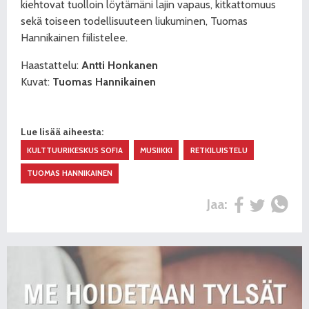
kiehtovat tuolloin löytämäni lajin vapaus, kitkattomuus
sekä toiseen todellisuuteen liukuminen, Tuomas
Hannikainen fiilistelee.
Haastattelu:
Antti Honkanen
Kuvat:
Tuomas Hannikainen
Lue lisää aiheesta:
KULTTUURIKESKUS SOFIA
MUSIIKKI
RETKILUISTELU
TUOMAS HANNIKAINEN
Jaa: