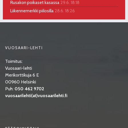
Rusakon poikaset kasassa
29.6. 18:18
Liikennemerkki piilosilla
28.6. 18:26
VUOSAARI-LEHTI
Toimitus:
Vuosaari-lehti
Merikorttikuja 6 E
00960 Helsinki
Puh:
050 462 9702
vuosaarilehti(at)vuosaarilehti.fi