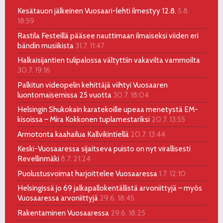
Kesätauon jälkeinen Vuosaari-lehti ilmestyy 12.8.
5.8.
18:59
Rastila Festeillä pääsee nauttimaan ilmaiseksi viiden eri
bändin musiikista
31.7. 11:47
Halkaisijantien tulipalossa vältyttiin vakavilta vammoilta
30.7. 19:16
Palkitun videopelin kehittäjä viihtyi Vuosaaren
luontomaisemissa 25 vuotta
30.7. 18:04
Helsingin Shukokain karatekoille upeaa menetystä EM-
kisoissa – Mira Kokkonen tuplamestariksi
20.7. 13:55
Armotonta kaahailua Kallvikintiellä
20.7. 13:44
Keski-Vuosaaressa sijaitseva puisto on nyt virallisesti
Revellinmäki
8.7. 21:24
Puolustusvoimat harjoittelee Vuosaaressa
1.7. 12:10
Helsingissä jo 69 jalkapallokentällistä arvoniittyjä – myös
Vuosaaressa arvoniittyjä
29.6. 18:45
Rakentaminen Vuosaaressa
29.6. 18:25