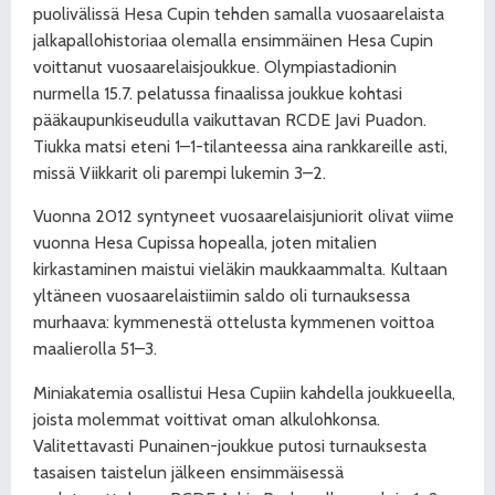
puolivälissä Hesa Cupin tehden samalla vuosaarelaista
jalkapallohistoriaa olemalla ensimmäinen Hesa Cupin
voittanut vuosaarelaisjoukkue. Olympiastadionin
nurmella 15.7. pelatussa finaalissa joukkue kohtasi
pääkaupunkiseudulla vaikuttavan RCDE Javi Puadon.
Tiukka matsi eteni 1–1-tilanteessa aina rankkareille asti,
missä Viikkarit oli parempi lukemin 3–2.
Vuonna 2012 syntyneet vuosaarelaisjuniorit olivat viime
vuonna Hesa Cupissa hopealla, joten mitalien
kirkastaminen maistui vieläkin maukkaammalta. Kultaan
yltäneen vuosaarelaistiimin saldo oli turnauksessa
murhaava: kymmenestä ottelusta kymmenen voittoa
maalierolla 51–3.
Miniakatemia osallistui Hesa Cupiin kahdella joukkueella,
joista molemmat voittivat oman alkulohkonsa.
Valitettavasti Punainen-joukkue putosi turnauksesta
tasaisen taistelun jälkeen ensimmäisessä