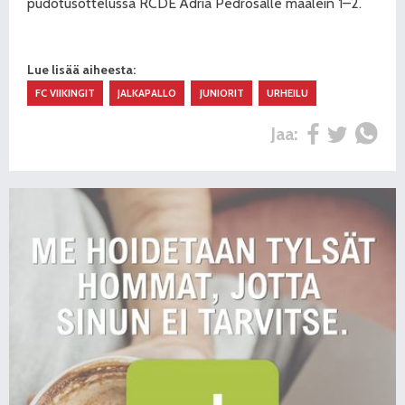
pudotusottelussa RCDE Adria Pedrosalle maalein 1–2.
Lue lisää aiheesta:
FC VIIKINGIT
JALKAPALLO
JUNIORIT
URHEILU
Jaa: