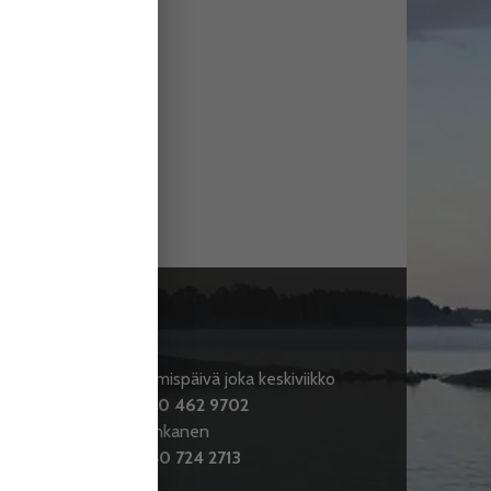
JAKELU
Ilmestymispäivä joka keskiviikko
Puh.
050 462 9702
fi
Aku Honkanen
Puh.
040 724 2713
S: