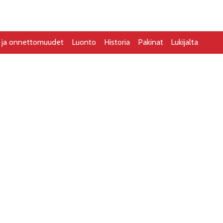
Printtilehden näköislehti
Jakelu
Mediakorti
t ja onnettomuudet
Luonto
Historia
Pakinat
Lukijalta
 paloaseman
 25.11.
Jaa:
8:20