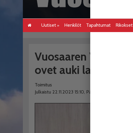
Uutiset
Henkilöt
Tapahtumat
Rikokse
Vuosaaren VPK:lla
ovet auki lauantaina
Toimitus
Julkaistu 22.11.2023 15:10, Päivitetty 28.11.2023 1