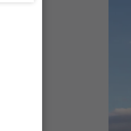
ratekoille
kisoissa –
estariksi
llvikintiellä
aitseva puisto
ellinmäki
8.7.
ittelee
voniittyjä –
oniittyjä
aressa
29.6.
sassa
29.6.