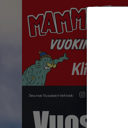
Seuraa Vuosaari-lehteä: