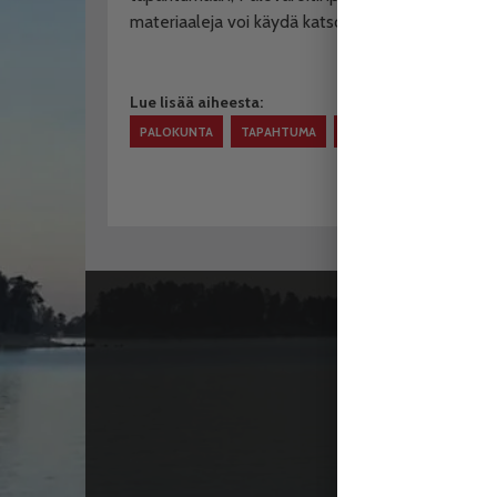
materiaaleja voi käydä katsomassa nettiosoittees
Lue lisää aiheesta:
PALOKUNTA
TAPAHTUMA
VUOSAAREN VPK
VUOSA
Toimitus
Vuosaari
Merikort
00960 H
Puh:
05