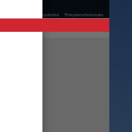
t
Vuosaari-lehti ja yhteystiedot
Yhteydenottolomake