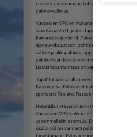
ensimmäiseen omaan kotiin muuttaneiden nuorte
paloturvallisuus.
Vuosaaren VPK on mukana järjestämässä Päivä 
lauantaina 25.11., jolloin tapahtuma on käynnissä
Kaivonkatsojantie 14. Paloasemalla voi muun muas
ajoneuvokalustoon, pohtia millainen unelmiesi s
sähkö- ja akkupaloista, oppia tai kerrata alkusa
palokuntaan kaikille avoimena harrastuksena. Ohj
Lisäksi tapahtumassa on kanttiini.
Tapahtumaan osallistuvien kesken arvotaan Batc
Batcover sai Palosuojelurahaston innovaatiopal
sponsoroi Fire and Rescue Innovation Finland F
Helsinkiläisistä palokunnista 11 osallistuu Päivä
Vuosaaren VPK vinkkaa, että päivän aikana voi oll
useammallakin asemalla. Eri asemilla voi olla hiem
sisällöissä on varmasti palokuntakohtaista luonn
tapahtumaan, Palovaroitinpäivään ja Paloturvallisu