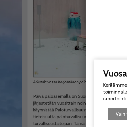
Vuosaa
Arkistokuvassa harjoitellaan palon sammuttamista. Kuva:
Keräämme e
toiminnal
Päivä paloasemalla on Suomen suurin turvallisuu
raportoint
järjestetään vuosittain noin 360 paloasemalla
käynnistää Paloturvallisuusviikon 25.11–1.12., jon
Vain
tietoisuutta paloturvallisuudesta sekä kannust
turvallisuustaitojaan. Tämän vuoden pääteema