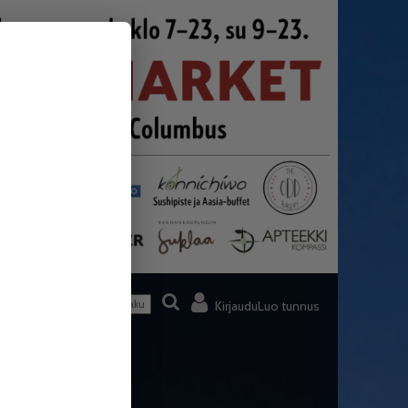
Kirjaudu
Luo tunnus