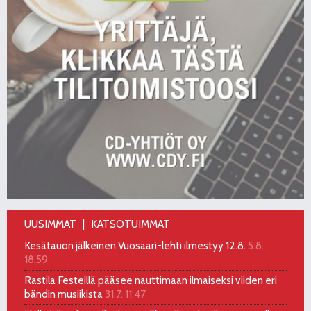
UUSIMMAT
KATSOTUIMMAT
Kesätauon jälkeinen Vuosaari-lehti ilmestyy 12.8.
5.8.
18:59
Rastila Festeillä pääsee nauttimaan ilmaiseksi viiden eri
bändin musiikista
31.7. 11:47