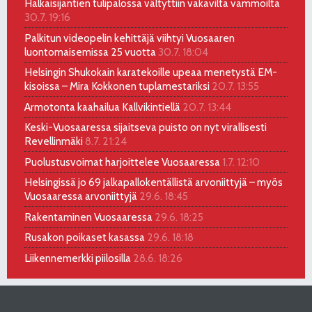
Halkaisijantien tulipalossa vältyttiin vakavilta vammoilta
30.7. 19:16
Palkitun videopelin kehittäjä viihtyi Vuosaaren
luontomaisemissa 25 vuotta
30.7. 18:04
Helsingin Shukokain karatekoille upeaa menetystä EM-
kisoissa – Mira Kokkonen tuplamestariksi
20.7. 13:55
Armotonta kaahailua Kallvikintiellä
20.7. 13:44
Keski-Vuosaaressa sijaitseva puisto on nyt virallisesti
Revellinmäki
8.7. 21:24
Puolustusvoimat harjoittelee Vuosaaressa
1.7. 12:10
Helsingissä jo 69 jalkapallokentällistä arvoniittyjä – myös
Vuosaaressa arvoniittyjä
29.6. 18:45
Rakentaminen Vuosaaressa
29.6. 18:25
Rusakon poikaset kasassa
29.6. 18:18
Liikennemerkki piilosilla
28.6. 18:26