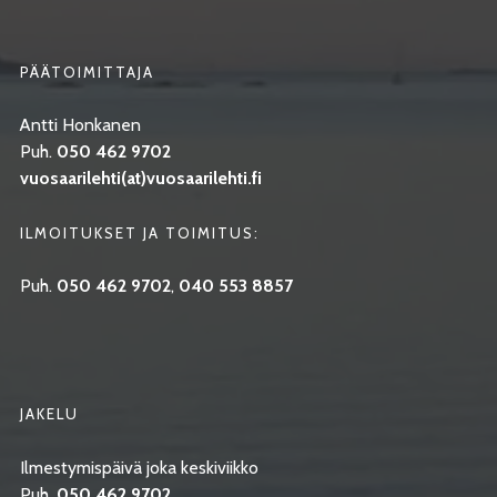
PÄÄTOIMITTAJA
Antti Honkanen
Puh.
050 462 9702
vuosaarilehti(at)vuosaarilehti.fi
ILMOITUKSET JA TOIMITUS:
Puh.
050 462 9702
,
040 553 8857
JAKELU
Ilmestymispäivä joka keskiviikko
Puh.
050 462 9702