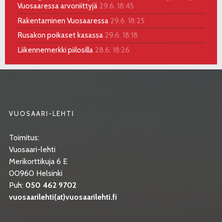
Vuosaaressa arvoniittyjä
29.6. 18:45
Rakentaminen Vuosaaressa
29.6. 18:25
Rusakon poikaset kasassa
29.6. 18:18
Liikennemerkki piilosilla
28.6. 18:26
VUOSAARI-LEHTI
Toimitus:
Vuosaari-lehti
Merikorttikuja 6 E
00960 Helsinki
Puh:
050 462 9702
vuosaarilehti(at)vuosaarilehti.fi