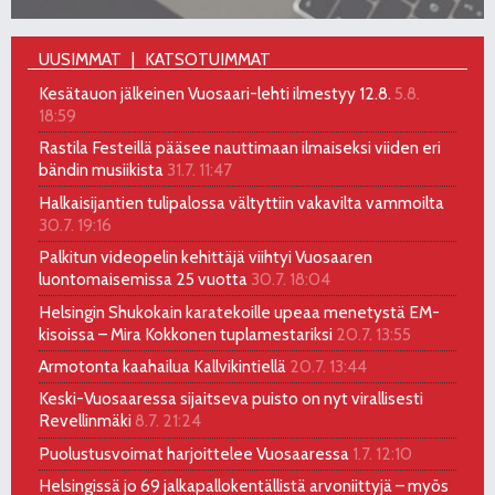
UUSIMMAT
KATSOTUIMMAT
Kesätauon jälkeinen Vuosaari-lehti ilmestyy 12.8.
5.8.
18:59
Rastila Festeillä pääsee nauttimaan ilmaiseksi viiden eri
bändin musiikista
31.7. 11:47
Halkaisijantien tulipalossa vältyttiin vakavilta vammoilta
30.7. 19:16
Palkitun videopelin kehittäjä viihtyi Vuosaaren
luontomaisemissa 25 vuotta
30.7. 18:04
Helsingin Shukokain karatekoille upeaa menetystä EM-
kisoissa – Mira Kokkonen tuplamestariksi
20.7. 13:55
Armotonta kaahailua Kallvikintiellä
20.7. 13:44
Keski-Vuosaaressa sijaitseva puisto on nyt virallisesti
Revellinmäki
8.7. 21:24
Puolustusvoimat harjoittelee Vuosaaressa
1.7. 12:10
Helsingissä jo 69 jalkapallokentällistä arvoniittyjä – myös