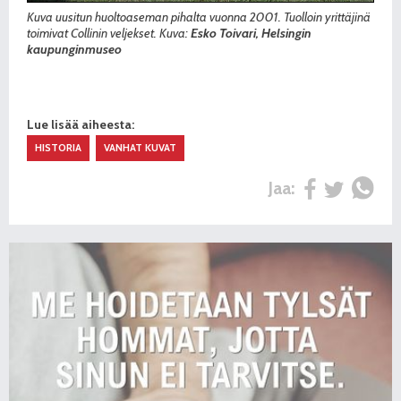
Kuva uusitun huoltoaseman pihalta vuonna 2001. Tuolloin yrittäjinä
toimivat Collinin veljekset. Kuva:
Esko Toivari, Helsingin
kaupunginmuseo
Lue lisää aiheesta:
HISTORIA
VANHAT KUVAT
Jaa: