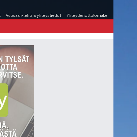
t
Vuosaari-lehti ja yhteystiedot
Yhteydenottolomake