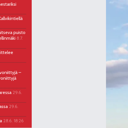
estariksi
llvikintiellä
aitseva puisto
ellinmäki
8.7.
ittelee
voniittyjä –
oniittyjä
aressa
29.6.
sassa
29.6.
la
28.6. 18:26