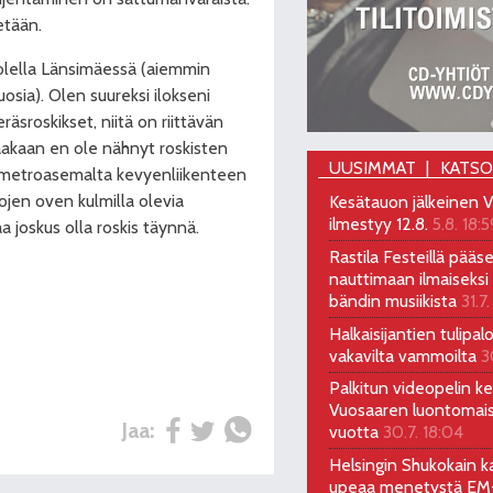
etään.
lella Länsimäessä (aiemmin
osia). Olen suureksi ilokseni
räsroskikset, niitä on riittävän
taakaan en ole nähnyt roskisten
UUSIMMAT
KATS
n metroasemalta kevyenliikenteen
ojen oven kulmilla olevia
Kesätauon jälkeinen V
ilmestyy 12.8.
5.8. 18:5
a joskus olla roskis täynnä.
Rastila Festeillä pääs
nauttimaan ilmaiseksi 
bändin musiikista
31.7.
Halkaisijantien tulipal
vakavilta vammoilta
3
Palkitun videopelin keh
Vuosaaren luontomai
Jaa:
vuotta
30.7. 18:04
Helsingin Shukokain ka
upeaa menetystä EM-