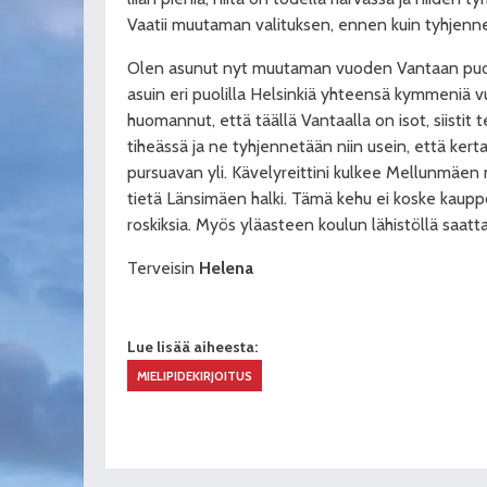
Vaatii muutaman valituksen, ennen kuin tyhjenn
Olen asunut nyt muutaman vuoden Vantaan puo
asuin eri puolilla Helsinkiä yhteensä kymmeniä vu
huomannut, että täällä Vantaalla on isot, siistit te
tiheässä ja ne tyhjennetään niin usein, että ker
pursuavan yli. Kävelyreittini kulkee Mellunmäe
tietä Länsimäen halki. Tämä kehu ei koske kaupp
roskiksia. Myös yläasteen koulun lähistöllä saatta
Terveisin
Helena
Lue lisää aiheesta:
MIELIPIDEKIRJOITUS