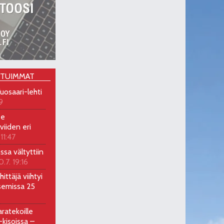
OTUIMMAT
uosaari-lehti
9
ee
viiden eri
 11:47
ossa vältyttiin
0.7. 19:16
ittäjä viihtyi
semissa 25
ratekoille
kisoissa –