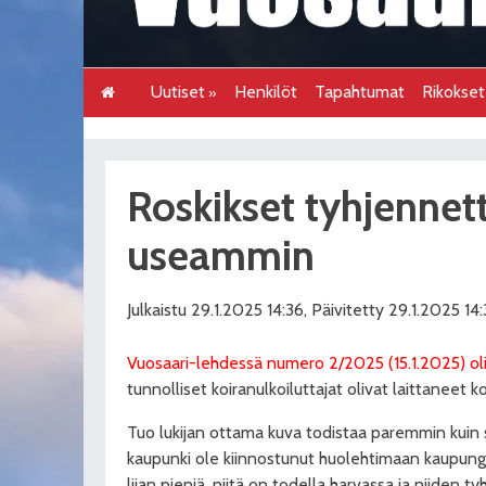
Uutiset
Henkilöt
Tapahtumat
Rikokse
Roskikset tyhjennet
useammin
Julkaistu 29.1.2025 14:36, Päivitetty 29.1.2025 14
Vuosaari-lehdessä numero 2/2025 (15.1.2025) oli
tunnolliset koiranulkoiluttajat olivat laittaneet 
Tuo lukijan ottama kuva todistaa paremmin kuin s
kaupunki ole kiinnostunut huolehtimaan kaupungi
liian pieniä, niitä on todella harvassa ja niiden