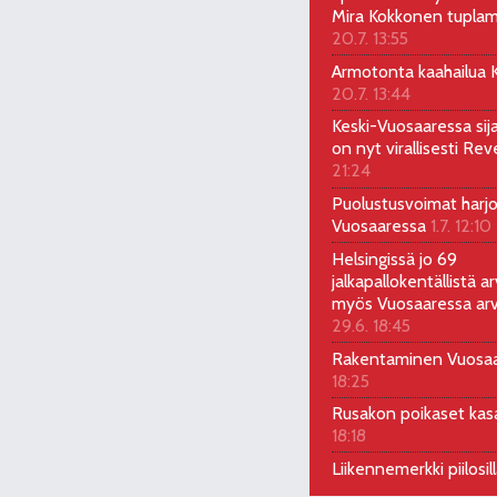
Mira Kokkonen tuplam
20.7. 13:55
Armotonta kaahailua Ka
20.7. 13:44
Keski-Vuosaaressa sij
on nyt virallisesti Rev
21:24
Puolustusvoimat harjo
Vuosaaressa
1.7. 12:10
Helsingissä jo 69
jalkapallokentällistä ar
myös Vuosaaressa arv
29.6. 18:45
Rakentaminen Vuosa
18:25
Rusakon poikaset ka
18:18
Liikennemerkki piilosil