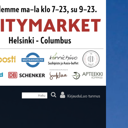
Kirjaudu
Luo tunnus