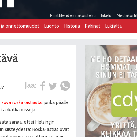
Printtilehden näköislehti
Jakelu
Mediakorti
t ja onnettomuudet
Luonto
Historia
Pakinat
Lukijalta
tävä
Jaa:
:37
 kuva roska-astiasta
, jonka päälle
koirankakkapusseja.
ata sanaa, ettei Helsingin
n siisteydestä: Roska-astiat ovat
 tyhjentäminen on sattumanvaraista.