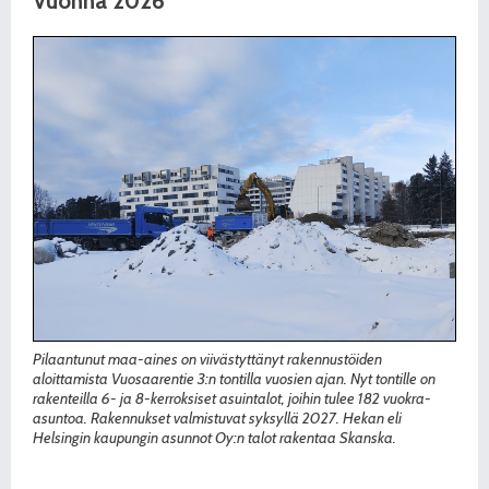
Vuonna 2026
Pilaantunut maa-aines on viivästyttänyt rakennustöiden
aloittamista Vuosaarentie 3:n tontilla vuosien ajan. Nyt tontille on
rakenteilla 6- ja 8-kerroksiset asuintalot, joihin tulee 182 vuokra-
asuntoa. Rakennukset valmistuvat syksyllä 2027. Hekan eli
Helsingin kaupungin asunnot Oy:n talot rakentaa Skanska.