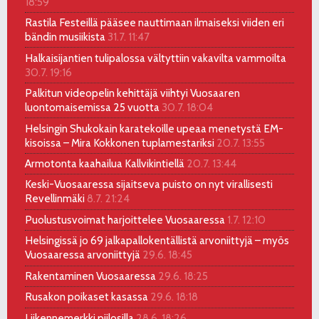
18:59
Rastila Festeillä pääsee nauttimaan ilmaiseksi viiden eri
bändin musiikista
31.7. 11:47
Halkaisijantien tulipalossa vältyttiin vakavilta vammoilta
30.7. 19:16
Palkitun videopelin kehittäjä viihtyi Vuosaaren
luontomaisemissa 25 vuotta
30.7. 18:04
Helsingin Shukokain karatekoille upeaa menetystä EM-
kisoissa – Mira Kokkonen tuplamestariksi
20.7. 13:55
Armotonta kaahailua Kallvikintiellä
20.7. 13:44
Keski-Vuosaaressa sijaitseva puisto on nyt virallisesti
Revellinmäki
8.7. 21:24
Puolustusvoimat harjoittelee Vuosaaressa
1.7. 12:10
Helsingissä jo 69 jalkapallokentällistä arvoniittyjä – myös
Vuosaaressa arvoniittyjä
29.6. 18:45
Rakentaminen Vuosaaressa
29.6. 18:25
Rusakon poikaset kasassa
29.6. 18:18
Liikennemerkki piilosilla
28.6. 18:26