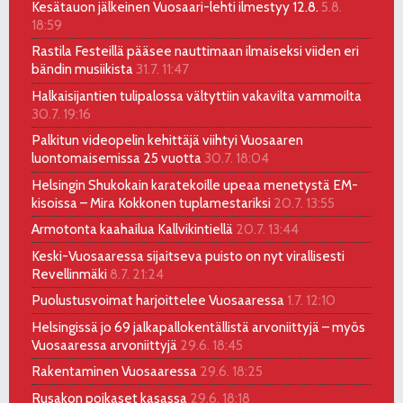
Kesätauon jälkeinen Vuosaari-lehti ilmestyy 12.8.
5.8.
18:59
Rastila Festeillä pääsee nauttimaan ilmaiseksi viiden eri
bändin musiikista
31.7. 11:47
Halkaisijantien tulipalossa vältyttiin vakavilta vammoilta
30.7. 19:16
Palkitun videopelin kehittäjä viihtyi Vuosaaren
luontomaisemissa 25 vuotta
30.7. 18:04
Helsingin Shukokain karatekoille upeaa menetystä EM-
kisoissa – Mira Kokkonen tuplamestariksi
20.7. 13:55
Armotonta kaahailua Kallvikintiellä
20.7. 13:44
Keski-Vuosaaressa sijaitseva puisto on nyt virallisesti
Revellinmäki
8.7. 21:24
Puolustusvoimat harjoittelee Vuosaaressa
1.7. 12:10
Helsingissä jo 69 jalkapallokentällistä arvoniittyjä – myös
Vuosaaressa arvoniittyjä
29.6. 18:45
Rakentaminen Vuosaaressa
29.6. 18:25
Rusakon poikaset kasassa
29.6. 18:18