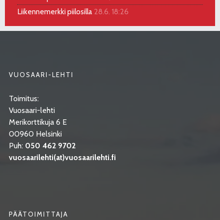
Liikennemerkki piilosilla
28.6. 18:26
VUOSAARI-LEHTI
Toimitus:
Vuosaari-lehti
Merikorttikuja 6 E
00960 Helsinki
Puh:
050 462 9702
vuosaarilehti(at)vuosaarilehti.fi
PÄÄTOIMITTAJA