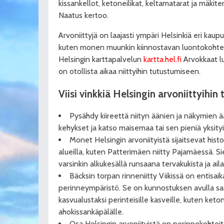
kissankellot, ketoneilikat, keltamatarat ja mäkite
Naatus kertoo.
Arvoniittyjä on laajasti ympäri Helsinkiä eri kaup
kuten monen muunkin kiinnostavan luontokohteen,
Helsingin karttapalvelun
kartta.hel.fi
Arvokkaat l
on otollista aikaa niittyihin tutustumiseen.
Viisi vinkkiä Helsingin arvoniittyihi
Pysähdy kiireettä niityn äänien ja näkymien ää
kehykset ja katso maisemaa tai sen pieniä yksityi
Monet Helsingin arvoniityistä sijaitsevat histor
alueilla, kuten Patterimäen niitty Pajamäessä. Sie
varsinkin alkukesällä runsaana tervakukista ja aila
Bäcksin torpan rinneniitty Viikissä on entisa
perinneympäristö. Se on kunnostuksen avulla saat
kasvualustaksi perinteisille kasveille, kuten keto
ahokissankäpälälle.
Osa Helsingin arvoniityistä on perinnekohteit