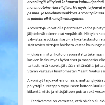
arvoniittyjä. Niityissä kohtaavat kulttuuriperint
monimuotoinen kasvilajisto. Ne myös tarjoavat pöl
pesimä- ja talvehtimispaikkoja. Arvoniityillä saa
ei poimita eikä niittyjä vahingoiteta.
Arvoniittyjä voivat olla perinteiset kedot ja nii
jäljittelevät rakennetut ympäristöt. Niittyjen hoi
vahvistaa arvokkaan kasvi- ja hyönteislajiston elin
sijaitsevien niittyjen hoidosta vastaa kaupungin 
– Jokaisen niityn hoito on suunniteltu tukemaan
kasvien lisäksi myös hyönteiset ja maaperän el
tarkasti, mitä kasveja jätetään niittämättä, jotta p
Staran vastaava luontomestari Maarit Naatus sa
Arvoniityt tarjoavat erinomaisia, mutta nykyään 
pölyttäjille. Niittyjen tyypilliseen hoitoon kuuluu 
kitkentä, niitto ja niittojätteen poisto sekä vesak
– Tehtävämme on varmistaa, että näiden alueide