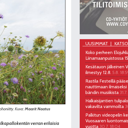
UUSIMMAT
KATS
Koko perheen Elojuhli
Liinamaanpuistossa 15
Kesätauon jälkeinen V
ilmestyy 12.8.
5.8. 18:5
Rastila Festeillä pääs
nauttimaan ilmaiseksi 
bändin musiikista
31.7.
Halkaisijantien tulipal
vakavilta vammoilta
3
ohoniitty. Kuva:
Maarit Naatus
Palkitun videopelin keh
Vuosaaren luontomai
alkapallokentän verran erilaisia
vuotta
30.7. 18:04