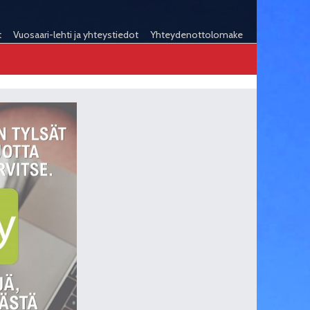
t
Vuosaari-lehti ja yhteystiedot
Yhteydenottolomake