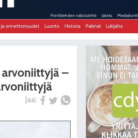
Printtilehden näköislehti
Jakelu
Mediakorti
t ja onnettomuudet
Luonto
Historia
Pakinat
Lukijalta
 arvoniittyjä –
voniittyjä
Jaa: