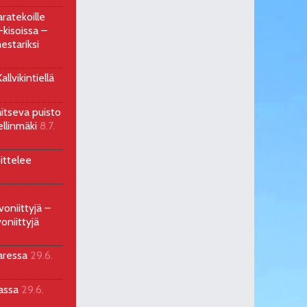
ratekoille
kisoissa –
estariksi
llvikintiellä
aitseva puisto
ellinmäki
8.7.
ittelee
voniittyjä –
oniittyjä
aressa
29.6.
sassa
29.6.