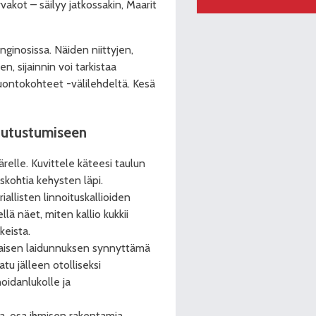
rvakot – säilyy jatkossakin, Maarit
unginosissa. Näiden niittyjen,
 sijainnin voi tarkistaa
uontokohteet -välilehdeltä. Kesä
n tutustumiseen
relle. Kuvittele käteesi taulun
skohtia kehysten läpi.
iallisten linnoituskallioiden
llä näet, miten kallio kukkii
keista.
ikaisen laidunnuksen synnyttämä
u jälleen otolliseksi
noidanlukolle ja
a, osa ihmisen rakentamia.