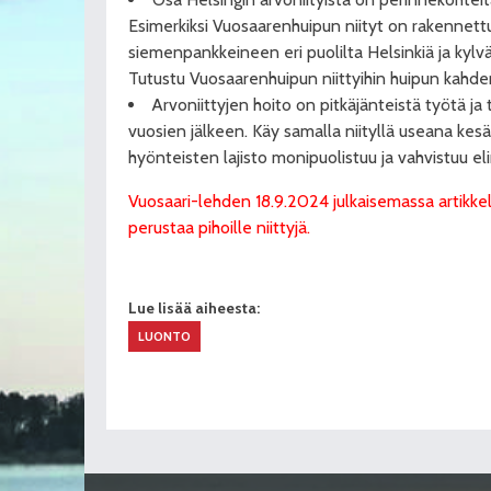
Esimerkiksi Vuosaarenhuipun niityt on rakennett
siemenpankkeineen eri puolilta Helsinkiä ja kylvä
Tutustu Vuosaarenhuipun niittyihin huipun kahde
Arvoniittyjen hoito on pitkäjänteistä työtä ja
vuosien jälkeen. Käy samalla niityllä useana kesä
hyönteisten lajisto monipuolistuu ja vahvistuu el
Vuosaari-lehden 18.9.2024 julkaisemassa artikkel
perustaa pihoille niittyjä.
Lue lisää aiheesta:
LUONTO