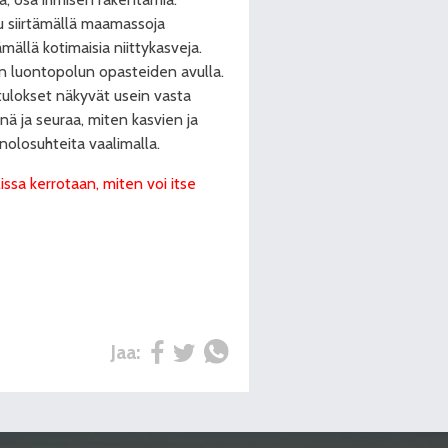
u siirtämällä maamassoja
mällä kotimaisia niittykasveja.
n luontopolun opasteiden avulla.
 tulokset näkyvät usein vasta
nä ja seuraa, miten kasvien ja
inolosuhteita vaalimalla.
issa kerrotaan, miten voi itse
Jaa: