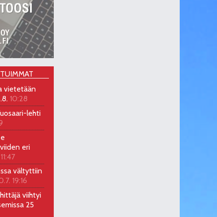
OTUIMMAT
a vietetään
.8.
10:28
uosaari-lehti
9
ee
viiden eri
 11:47
ossa vältyttiin
0.7. 19:16
ittäjä viihtyi
semissa 25