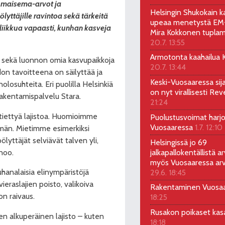
ö, maisema-arvot ja
Helsingin Shukokain ka
yttäjille ravintoa sekä tärkeitä
upeaa menetystä EM-
 liikkua vapaasti, kunhan kasveja
Mira Kokkonen tuplam
20.7. 13:55
Armotonta kaahailua Ka
tyt sekä luonnon omia kasvupaikkoja
20.7. 13:44
don tavoitteena on säilyttää ja
Keski-Vuosaaressa sij
olosuhteita. Eri puolilla Helsinkiä
on nyt virallisesti Rev
rakentamispalvelu Stara.
21:24
 tiettyä lajistoa. Huomioimme
Puolustusvoimat harjo
Vuosaaressa
1.7. 12:10
ämän. Mietimme esimerkiksi
ölyttäjät selviävät talven yli,
Helsingissä jo 69
jalkapallokentällistä ar
noo.
myös Vuosaaressa arv
29.6. 18:45
uhanalaisia elinympäristöjä
vieraslajien poisto, valikoiva
Rakentaminen Vuosa
on raivaus.
18:25
Rusakon poikaset ka
n alkuperäinen lajisto – kuten
18:18