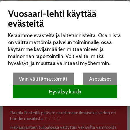
Vuosaari-lehti käyttää
evästeitä
Keräämme evästeitä ja laitetunnisteita. Osa niistä
on välttämättömiä palvelun toiminnalle, osaa
käytämme kävijämäärien mittaamiseen ja
mainonnan raportointiin. Voit valita, mitkä
hyväksyt, ja muuttaa valintaasi myöhemmin.
UUSIMMAT
KATSOTUIMMAT
Vain välttämättömät
Asetukset
Koko perheen Elojuhlia vietetään Liinamaanpuistossa
15.8.
7.8. 10:28
Hyväksy kaikki
Kesätauon jälkeinen Vuosaari-lehti ilmestyy 12.8.
5.8.
18:59
Rastila Festeillä pääsee nauttimaan ilmaiseksi viiden eri
bändin musiikista
31.7. 11:47
Halkaisijantien tulipalossa vältyttiin vakavilta vammoilta