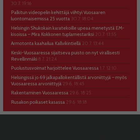
30.7. 19:16
Palkitun videopelin kehittäjä viihtyi Vuosaaren
luontomaisemissa 25 vuotta
30.7. 18:04
Helsingin Shukokain karatekoille upeaa menetystä EM-
kisoissa – Mira Kokkonen tuplamestariksi
20.7. 13:55
Armotonta kaahailua Kallvikintiellä
20.7. 13:44
Keski-Vuosaaressa sijaitseva puisto on nyt virallisesti
Revellinmäki
8.7. 21:24
Puolustusvoimat harjoittelee Vuosaaressa
1.7. 12:10
Helsingissä jo 69 jalkapallokentällistä arvoniittyjä – myös
Vuosaaressa arvoniittyjä
29.6. 18:45
Rakentaminen Vuosaaressa
29.6. 18:25
Rusakon poikaset kasassa
29.6. 18:18