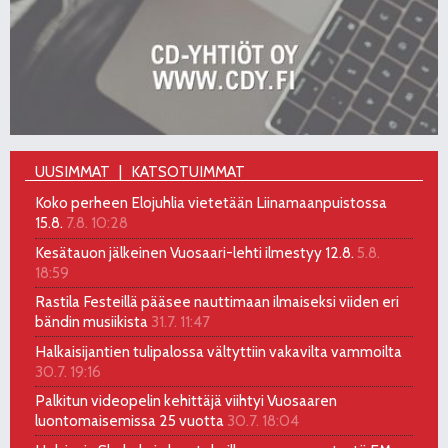
UUSIMMAT
KATSOTUIMMAT
Koko perheen Elojuhlia vietetään Liinamaanpuistossa
15.8.
7.8. 10:28
Kesätauon jälkeinen Vuosaari-lehti ilmestyy 12.8.
5.8.
18:59
Rastila Festeillä pääsee nauttimaan ilmaiseksi viiden eri
bändin musiikista
31.7. 11:47
Halkaisijantien tulipalossa vältyttiin vakavilta vammoilta
30.7. 19:16
Palkitun videopelin kehittäjä viihtyi Vuosaaren
luontomaisemissa 25 vuotta
30.7. 18:04