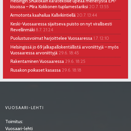
Helsingin Shukokain karatekoille upeaa menetystä EM-
kisoissa – Mira Kokkonen tuplamestariksi
20.7. 13:55
Armotonta kaahailua Kallvikintiellä
20.7. 13:44
Keski-Vuosaaressa sijaitseva puisto on nyt virallisesti
Revellinmäki
8.7. 21:24
Puolustusvoimat harjoittelee Vuosaaressa
1.7. 12:10
Helsingissä jo 69 jalkapallokentällistä arvoniittyjä – myös
Vuosaaressa arvoniittyjä
29.6. 18:45
Rakentaminen Vuosaaressa
29.6. 18:25
Rusakon poikaset kasassa
29.6. 18:18
VUOSAARI-LEHTI
Toimitus:
Vuosaari-lehti