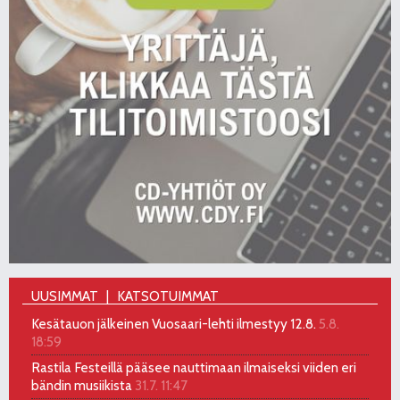
UUSIMMAT
KATSOTUIMMAT
Kesätauon jälkeinen Vuosaari-lehti ilmestyy 12.8.
5.8.
18:59
Rastila Festeillä pääsee nauttimaan ilmaiseksi viiden eri
bändin musiikista
31.7. 11:47