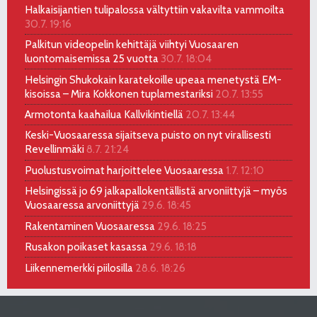
Halkaisijantien tulipalossa vältyttiin vakavilta vammoilta
30.7. 19:16
Palkitun videopelin kehittäjä viihtyi Vuosaaren
luontomaisemissa 25 vuotta
30.7. 18:04
Helsingin Shukokain karatekoille upeaa menetystä EM-
kisoissa – Mira Kokkonen tuplamestariksi
20.7. 13:55
Armotonta kaahailua Kallvikintiellä
20.7. 13:44
Keski-Vuosaaressa sijaitseva puisto on nyt virallisesti
Revellinmäki
8.7. 21:24
Puolustusvoimat harjoittelee Vuosaaressa
1.7. 12:10
Helsingissä jo 69 jalkapallokentällistä arvoniittyjä – myös
Vuosaaressa arvoniittyjä
29.6. 18:45
Rakentaminen Vuosaaressa
29.6. 18:25
Rusakon poikaset kasassa
29.6. 18:18
Liikennemerkki piilosilla
28.6. 18:26