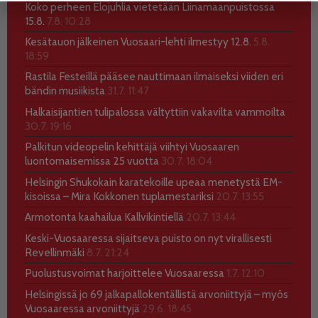
Koko perheen Elojuhlia vietetään Liinamaanpuistossa
15.8.
7.8. 10:28
Kesätauon jälkeinen Vuosaari-lehti ilmestyy 12.8.
5.8.
18:59
Rastila Festeillä pääsee nauttimaan ilmaiseksi viiden eri
bändin musiikista
31.7. 11:47
Halkaisijantien tulipalossa vältyttiin vakavilta vammoilta
30.7. 19:16
Palkitun videopelin kehittäjä viihtyi Vuosaaren
luontomaisemissa 25 vuotta
30.7. 18:04
Helsingin Shukokain karatekoille upeaa menetystä EM-
kisoissa – Mira Kokkonen tuplamestariksi
20.7. 13:55
Armotonta kaahailua Kallvikintiellä
20.7. 13:44
Keski-Vuosaaressa sijaitseva puisto on nyt virallisesti
Revellinmäki
8.7. 21:24
Puolustusvoimat harjoittelee Vuosaaressa
1.7. 12:10
Helsingissä jo 69 jalkapallokentällistä arvoniittyjä – myös
Vuosaaressa arvoniittyjä
29.6. 18:45