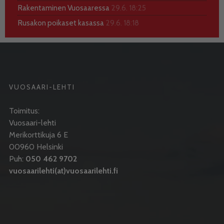
Rakentaminen Vuosaaressa
29.6. 18:25
Rusakon poikaset kasassa
29.6. 18:18
VUOSAARI-LEHTI
Toimitus:
Vuosaari-lehti
Merikorttikuja 6 E
00960 Helsinki
Puh:
050 462 9702
vuosaarilehti(at)vuosaarilehti.fi