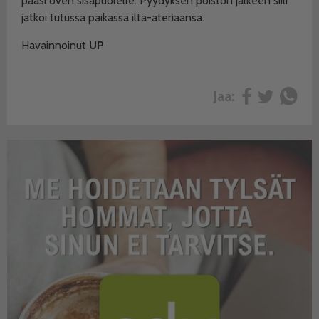
pääsi oven sisäpuolelle. Pyydyksen poiston jälkeen siili
jatkoi tutussa paikassa ilta-ateriaansa.
Havainnoinut
UP
Jaa: