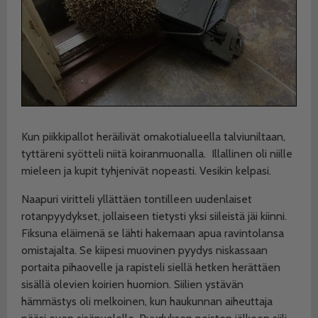
Kun piikkipallot heräilivät omakotialueella talviuniltaan,
tyttäreni syötteli niitä koiranmuonalla.
Illallinen oli niille
mieleen ja kupit tyhjenivät nopeasti. Vesikin kelpasi.
Naapuri viritteli yllättäen tontilleen uudenlaiset
rotanpyydykset, jollaiseen tietysti yksi siileistä jäi kiinni.
Fiksuna eläimenä se lähti hakemaan apua ravintolansa
omistajalta. Se kiipesi muovinen pyydys niskassaan
portaita pihaovelle ja rapisteli siellä hetken herättäen
sisällä olevien koirien huomion. Siilien ystävän
hämmästys oli melkoinen, kun haukunnan aiheuttaja