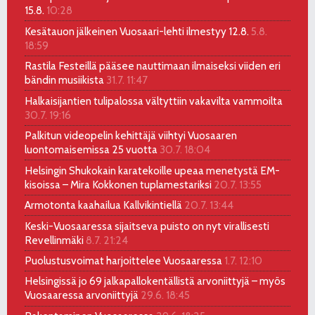
15.8.
10:28
Kesätauon jälkeinen Vuosaari-lehti ilmestyy 12.8.
5.8.
18:59
Rastila Festeillä pääsee nauttimaan ilmaiseksi viiden eri
bändin musiikista
31.7. 11:47
Halkaisijantien tulipalossa vältyttiin vakavilta vammoilta
30.7. 19:16
Palkitun videopelin kehittäjä viihtyi Vuosaaren
luontomaisemissa 25 vuotta
30.7. 18:04
Helsingin Shukokain karatekoille upeaa menetystä EM-
kisoissa – Mira Kokkonen tuplamestariksi
20.7. 13:55
Armotonta kaahailua Kallvikintiellä
20.7. 13:44
Keski-Vuosaaressa sijaitseva puisto on nyt virallisesti
Revellinmäki
8.7. 21:24
Puolustusvoimat harjoittelee Vuosaaressa
1.7. 12:10
Helsingissä jo 69 jalkapallokentällistä arvoniittyjä – myös
Vuosaaressa arvoniittyjä
29.6. 18:45