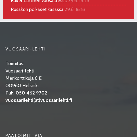
Rakentaminen Vuosaaressa
29.6. 18:25
Rusakon poikaset kasassa
29.6. 18:18
VUOSAARI-LEHTI
Toimitus:
Vuosaari-lehti
Merikorttikuja 6 E
00960 Helsinki
Puh:
050 462 9702
vuosaarilehti(at)vuosaarilehti.fi
PÄÄTOIMITTAJA